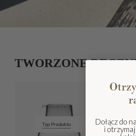
TWORZONE RĘCZN
Otrz
r
PRODUKTY
Dołącz do n
Typ Produktu
i otrzyma