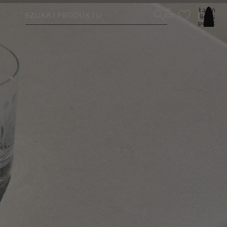
Łączna
SZUKAJ PRODUKTU
liczba
pozycji
w
koszyku:
0