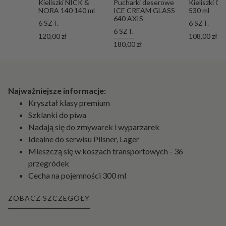
Kieliszki NICK &
Pucharki deserowe
Kieliszki C
NORA 140 140 ml
ICE CREAM GLASS
530 ml
640 AXIS
6 SZT.
6 SZT.
6 SZT.
120,00 zł
108,00 zł
180,00 zł
Najważniejsze informacje:
Kryształ klasy premium
Szklanki do piwa
Nadają się do zmywarek i wyparzarek
Idealne do serwisu Pilsner, Lager
Mieszczą się w koszach transportowych - 36
przegródek
Cecha na pojemności 300 ml
ZOBACZ SZCZEGÓŁY