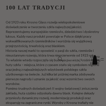
100 LAT TRADYCJI
Od 1923 roku Krosno Glass rozwija wielopokoleniowe
doświadczenie w tworzeniu szkła najwyższej jakości.
Reprezentujemy europejskie rzemiosło, dziedzictwo i dyskretny
luksus. Każdy nasz produkt powstaje w Polsce dzięki pracy
wykwalifikowanych rzemieślników i wyróżnia się wyjątkową
przejrzystością, trwałością oraz blaskiem.
Historia naszej marki to opowieść o pasji do szkła, rzemiośle i
nieustannym rozwoju, która trwa nieprzerwanie od 1923 roku.
Łączna
liczba
To właśnie wtedy rozpoczęła się budowa pierwszej krośnieńskiej
pozycji
huty szkła – miejsca, które z czasem stało się symbolem regionu
w
koszyku:
oraz jedną z najważniejszych wizytówek polskiego szkła
0
użytkowego na świecie. Już kilka lat później marka zdobywała
pierwsze nagrody i uznanie za jakość oraz wzornictwo swoich
wyrobów.
Pomimo trudnych doświadczeń II wojny światowej i zniszczenia
zakładu, huta szybko odzyskała dawny blask. Kolejne dekady
przyniosły dynamiczny rozwój, modernizację produkcji oraz
ekspansję na zagraniczne rynki. Wyroby z Krosna trafiały nie