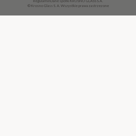
Regulamin
Dane spółki KROSNO GLASS S.A.
© Krosno Glass S. A. Wszystkie prawa zastrzezone
DODAJ DO KOSZYKA
·
72,00 ZŁ