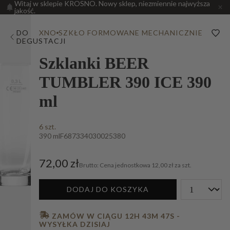
Witaj w sklepie KROSNO. Nowy sklep, niezmiennie najwyższa
jakość.
DO
XNO
SZKŁO FORMOWANE MECHANICZNIE
DEGUSTACJI
Szklanki BEER
TUMBLER 390 ICE 390
ml
6 szt.
390 ml
F687334030025380
72,00 zł
Cena jednostkowa
12,00 zł za szt.
DODAJ DO KOSZYKA
 ZAMÓW W CIĄGU 
12H 43M 46S
 - 
WYSYŁKA DZISIAJ