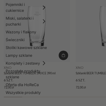
Pojemniki i
cukiernice
Miski, salaterki i
pucharki
Wazony i flakony
Świeczniki
Stoliki kawowe szklane
Lampy szklane
Komplety i zestawy
XNO
XNO
Pozostałe produkty
Szklanki BEER TUMBLER 390 ICE 390 ml
Szklanki BEER TUMBLER
szklane
6 SZT.
6 SZT.
Oferta dla HoReCa
72,00 zł
72,00 zł
Wszystkie produkty