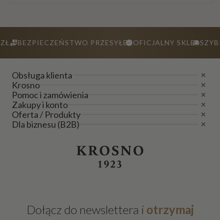
ZŁ
BEZPIECZEŃSTWO PRZESYŁEK
OFICJALNY SKLEP
SZYB
Obsługa klienta
Krosno
Pomoc i zamówienia
Zakupy i konto
Oferta / Produkty
Dla biznesu (B2B)
Dołącz do newslettera i
otrzymaj