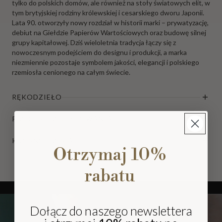
tylko do polskich domów, ale również na stoły światowych elit, w
tym brytyjskiej rodziny królewskiej i cesarskiego dworu Japonii.
Lata 90. otworzyły nowy rozdział w historii marki – prywatyzację,
debiut na Giełdzie Papierów Wartościowych oraz budowę silnej
grupy kapitałowej. Dziś wieloletnia tradycja łączy się z
nowoczesnym podejściem do designu i produkcji, a marka
niezmiennie pozostaje symbolem jakości, elegancji i polskiego
rzemiosła cenionego na całym świecie.
RĘKODZIEŁO
PROCES PROJEKTOWANIA
KROSNO DZISIAJ
Otrzymaj 10%
rabatu
Dołącz do naszego newslettera