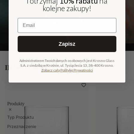
i otrzymaj
10% rabatu
na
kolejne zakupy!
Email
Zapisz
Administratorem Twoich da
nych osobowych jest Krosno Glass
S.A. z siedzibą w Krośnie, ul. Tysiąclecia 13, 38-400 Krosno.
INNE W KOLEKCJI
Zobacz całą Politykę Prywatności
Produkty
Typ Produktu
Przeznaczenie