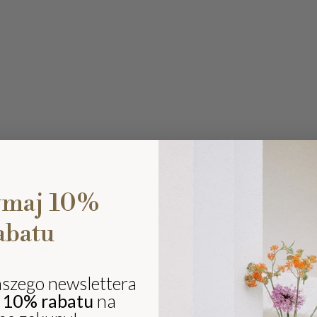
ymaj 10%
abatu
Ki
eli
sz
aszego newslettera
ki
j
10% rabatu
na
i