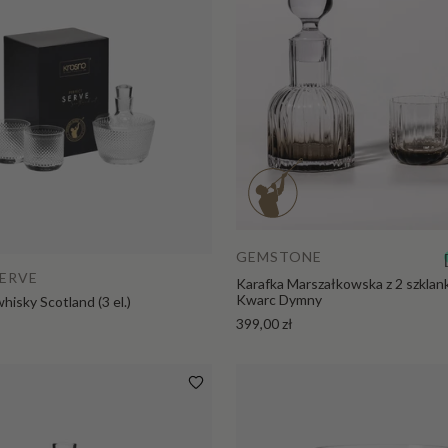
er
ni
ce
M
is
ki,
sa
Dodaj do koszyka
la
te
rk
GEMSTONE
i i
SERVE
Karafka Marszałkowska z 2 szkla
p
Kwarc Dymny
isky Scotland (3 el.)
uc
399,00 zł
ha
rk
i
Wazo