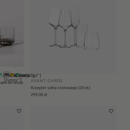
["Kwarc
["Akwamaryn"]
["Bursztyn"]
["Szmaragd"]
+1
Dymny"]
AVANT-GARDE
nkami do wody
Komplet szkła stołowego (20 el.)
299,00 zł