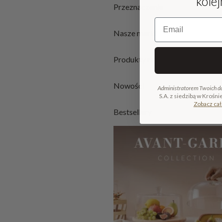
kole
Przeznaczenie
Email
Nasze marki
Produkty rzemieślnicze
Nowości
Administratorem Twoich d
S.A. z siedzibą w Krośni
Zobacz cał
Bestsellery