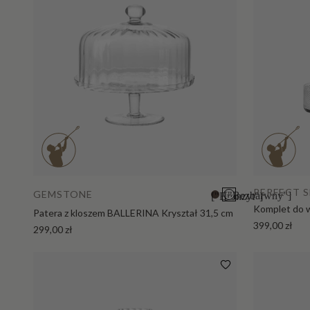
Dodaj do koszyka
PERFECT 
GEMSTONE
["Bezbarwny"]
["Bronzyt"]
Komplet do wh
Patera z kloszem BALLERINA Kryształ 31,5 cm
399,00 zł
299,00 zł