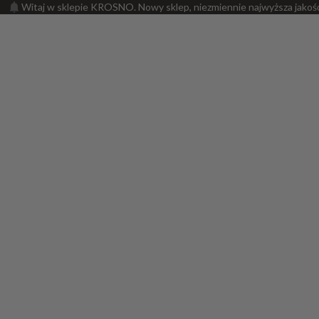
Witaj w sklepie KROSNO. Nowy sklep, niezmiennie najwyższa jakoś