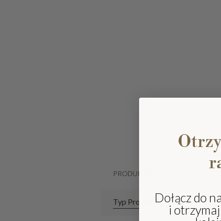
Otrz
r
PRODUKTY
Dołącz do n
Typ Produktu
i otrzyma