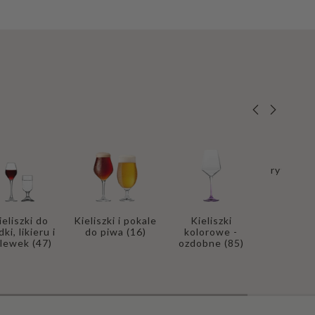
Kielis
ryflowa
ieliszki do
Kieliszki i pokale
Kieliszki
ki, likieru i
do piwa
(16)
kolorowe -
alewek
(47)
ozdobne
(85)