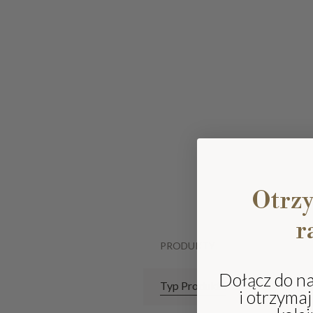
Otrz
r
PRODUKTY
Dołącz do n
Typ Produktu
i otrzyma