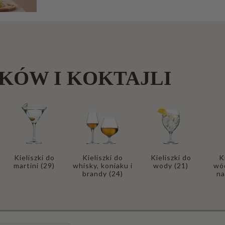
b
an
ki
P
at
NKÓW I KOKTAJLI
er
y
P
oj
e
m
Kieliszki do
Kieliszki do
Kieliszki do
K
martini
(29)
whisky, koniaku i
wody
(21)
wód
ni
brandy
(24)
n
ki
i
cu
ki