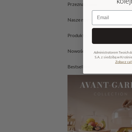
kole
Przeznaczenie
Email
Nasze marki
Produkty rzemieślnicze
Nowości
Administratorem Twoich d
S.A. z siedzibą w Krośni
Zobacz cał
Bestsellery