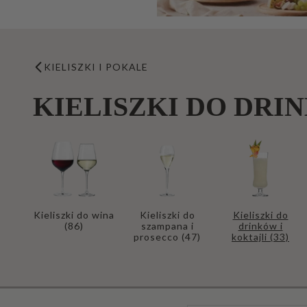
KIELISZKI I POKALE
KIELISZKI DO DRI
Kieliszki do wina
Kieliszki do
Kieliszki do
(86)
szampana i
drinków i
prosecco
(47)
koktajli
(33)