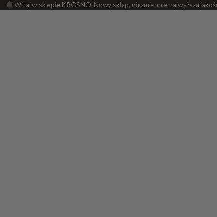
Witaj w sklepie KROSNO. Nowy sklep, niezmiennie najwyższa jakoś