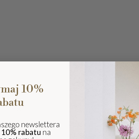
ymaj 10%
abatu
Ki
eli
sz
aszego newslettera
ki
j
10% rabatu
na
i