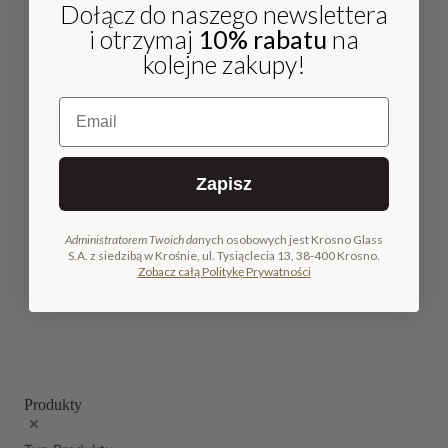
Dołącz do naszego newslettera
i otrzymaj
10% rabatu
na
kolejne zakupy!
Email
Zapisz
Administratorem Twoich da
nych osobowych jest Krosno Glass
S.A. z siedzibą w Krośnie, ul. Tysiąclecia 13, 38-400 Krosno.
Zobacz całą Politykę Prywatności
Produkty