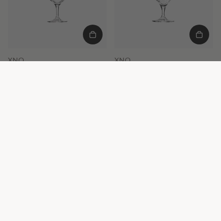
XNO
XNO
Pokale BEER GOBLET 540 540 ml
Pokale BEER GOBLET 370 370 ml
6 SZT.
6 SZT.
72,00 zł
72,00 zł