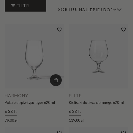
FILTR
SORTUJ:
HARMONY
ELITE
Pokale do piw typu lager 620 ml
Kieliszki do piwa ciemnego 620 ml
6 SZT.
6 SZT.
79,00 zł
119,00 zł