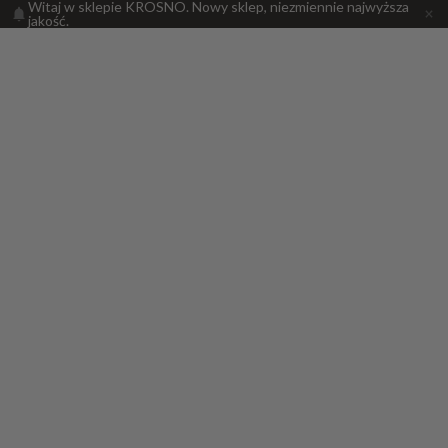
Witaj w sklepie KROSNO. Nowy sklep, niezmiennie najwyższa
jakość.