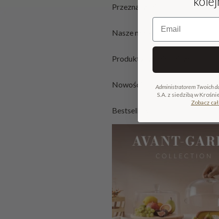
kole
Przeznaczenie
Email
Nasze marki
Produkty rzemieślnicze
Nowości
Administratorem Twoich d
S.A. z siedzibą w Krośni
Zobacz cał
Bestsellery