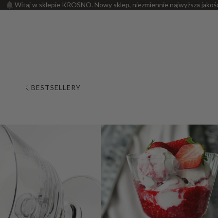
Witaj w sklepie KROSNO. Nowy sklep, niezmiennie najwyższa jakoś
BESTSELLERY