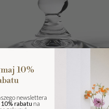
ymaj 10%
abatu
Ki
eli
sz
aszego newslettera
ki
j
10% rabatu
na
i