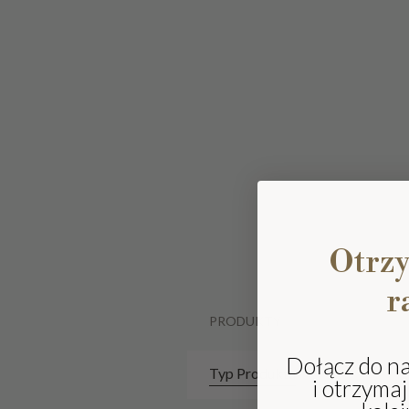
Otrz
r
PRODUKTY
Dołącz do n
Typ Produktu
i otrzyma