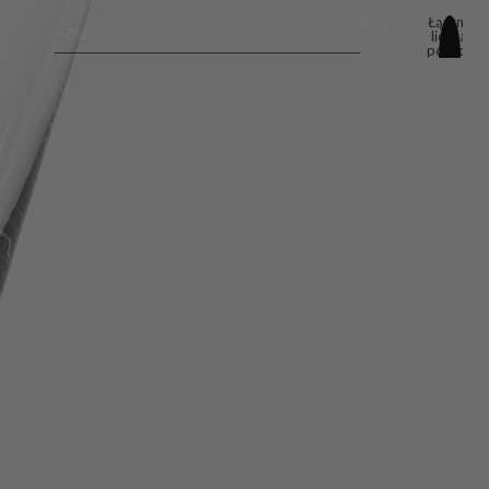
Łączna
SZUKAJ PRODUKTU
liczba
pozycji
w
koszyku:
0