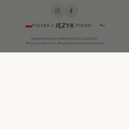
JĘZYK
POLSKA
Regulamin
Dane spółki KROSNO GLASS S.A.
© Krosno Glass S. A. Wszystkie prawa zastrzezone
DODAJ DO KOSZYKA
·
39,90 ZŁ