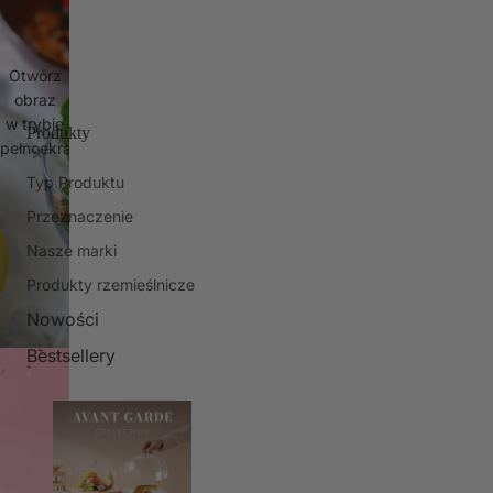
Otwórz
obraz
w trybie
Produkty
pełnoekranowym
Typ Produktu
Przeznaczenie
Nasze marki
Produkty rzemieślnicze
Nowości
Bestsellery