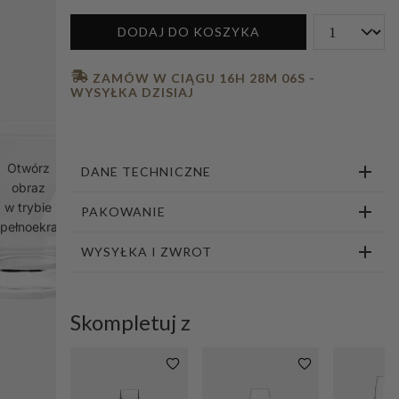
1
2
3
4
5
6
7
8
9
10
DODAJ DO KOSZYKA
 ZAMÓW W CIĄGU 
16H 28M 05S
 - 
WYSYŁKA DZISIAJ
Otwórz
DANE TECHNICZNE
obraz
w trybie
PAKOWANIE
pełnoekranowym
WYSYŁKA I ZWROT
Skompletuj z