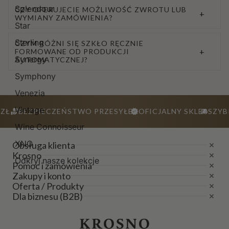
Splendour
CZY OFERUJECIE MOŻLIWOŚĆ ZWROTU LUB
+
WYMIANY ZAMÓWIENIA?
Star
Sterling
CZYM RÓŻNI SIĘ SZKŁO RĘCZNIE
+
FORMOWANE OD PRODUKCJI
Synergy
AUTOMATYCZNEJ?
Symphony
Venezia
Vintage
ZŁ
BEZPIECZEŃSTWO PRZESYŁEK
OFICJALNY SKLEP
SZYB
Wine Connoisseur
XNO
Obsługa klienta
Krosno
Odkryj nasze kolekcje
Pomoc i zamówienia
Zakupy i konto
Oferta / Produkty
Dla biznesu (B2B)