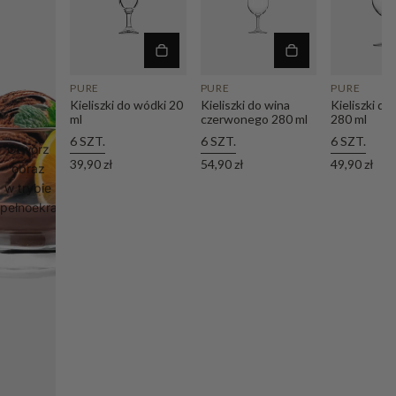
PURE
PURE
PURE
Kieliszki do wódki 20
Kieliszki do wina
Kieliszki d
ml
czerwonego 280 ml
280 ml
6 SZT.
6 SZT.
6 SZT.
Otwórz
39,90 zł
54,90 zł
49,90 zł
obraz
w trybie
pełnoekranowym