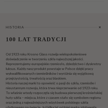
HISTORIA
100 LAT TRADYCJI
Od 1923 roku Krosno Glass rozwija wielopokoleniowe
doświadczenie w tworzeniu szkła najwyższej jakości.
Reprezentujemy europejskie rzemiosło, dziedzictwo i dyskretny
luksus. Każdy nasz produkt powstaje w Polsce dzięki pracy
wykwalifikowanych rzemieślników i wyróżnia się wyjątkową
przejrzystością, trwałością oraz blaskiem.
Historia naszej marki to opowieść o pasji do szkła, rzemiośle i
nieustannym rozwoju, która trwa nieprzerwanie od 1923 roku.
To właśnie wtedy rozpoczęła się budowa pierwszej krośnieńskiej
huty szkła – miejsca, które z czasem stało się symbolem regionu
oraz jedną z najważniejszych wizytówek polskiego szkła
użytkowego na świecie. Już kilka lat później marka zdobywała