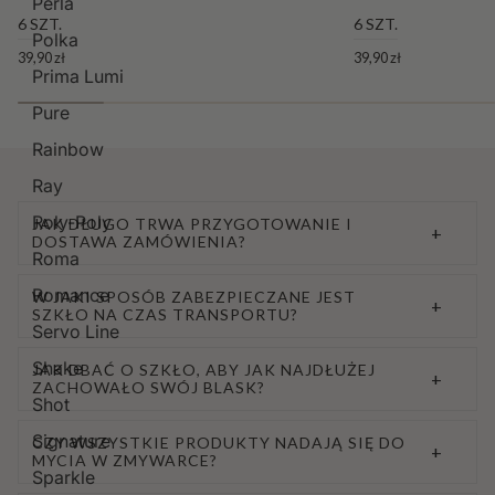
Perla
6 SZT.
6 SZT.
Polka
39,90 zł
39,90 zł
Prima Lumi
Pure
Rainbow
Ray
Roly-Poly
JAK DŁUGO TRWA PRZYGOTOWANIE I
+
DOSTAWA ZAMÓWIENIA?
Roma
Romance
W JAKI SPOSÓB ZABEZPIECZANE JEST
+
SZKŁO NA CZAS TRANSPORTU?
Servo Line
Shake
JAK DBAĆ O SZKŁO, ABY JAK NAJDŁUŻEJ
+
ZACHOWAŁO SWÓJ BLASK?
Shot
Signature
CZY WSZYSTKIE PRODUKTY NADAJĄ SIĘ DO
+
MYCIA W ZMYWARCE?
Sparkle