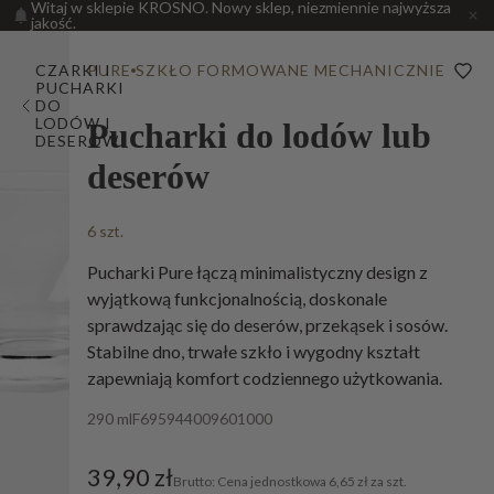
Witaj w sklepie KROSNO. Nowy sklep, niezmiennie najwyższa
jakość.
CZARKI I
PURE
SZKŁO FORMOWANE MECHANICZNIE
PUCHARKI
DO
LODÓW I
Pucharki do lodów lub
DESERÓW
deserów
6 szt.
Pucharki Pure łączą minimalistyczny design z
wyjątkową funkcjonalnością, doskonale
sprawdzając się do deserów, przekąsek i sosów.
Stabilne dno, trwałe szkło i wygodny kształt
zapewniają komfort codziennego użytkowania.
290 ml
F695944009601000
39,90 zł
Cena jednostkowa
6,65 zł za szt.