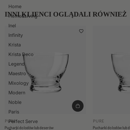
Home
INNI KLIENCI OGLĄDALI RÓWNIEŻ
Home&Living
Inel
Infinity
Krista
Krista Deco
Legend
Maestro
Mixology
Modern
Noble
Paris
PURE
PURE
Perfect Serve
Pucharki do lodów lub deserów
Pucharki do lodów lub