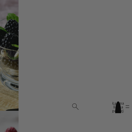
Otwórz
obraz
w trybie
pełnoekranowym
Łączna
liczba
pozycji
w
koszyku:
0