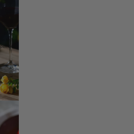
Otwórz
obraz
w trybie
pełnoekranowym