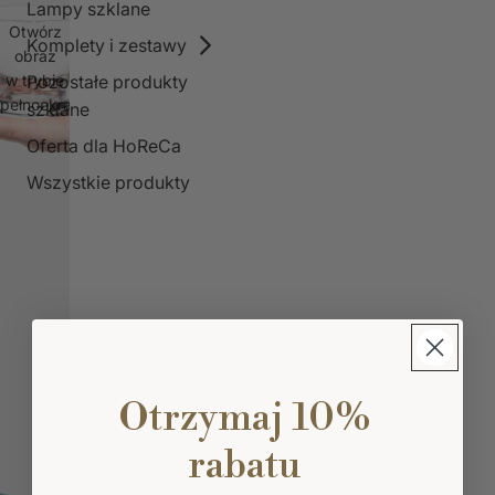
Lampy szklane
Otwórz
Komplety i zestawy
obraz
Pozostałe produkty
w trybie
pełnoekranowym
szklane
Oferta dla HoReCa
Wszystkie produkty
Otrzymaj 10%
rabatu