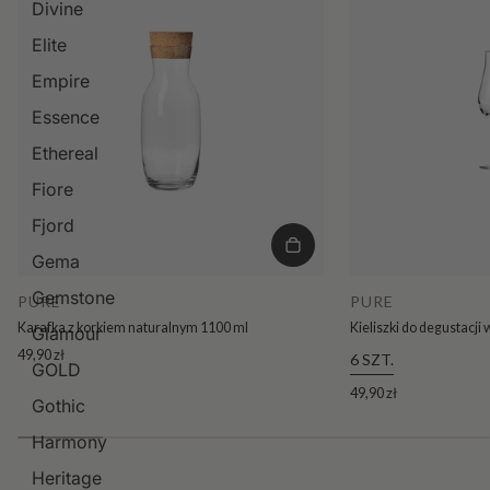
Divine
Elite
Empire
Essence
Ethereal
Fiore
Fjord
Gema
Gemstone
PURE
PURE
Karafka z korkiem naturalnym 1100 ml
Kieliszki do degustacji
Glamour
49,90 zł
6 SZT.
GOLD
49,90 zł
Gothic
Harmony
Heritage