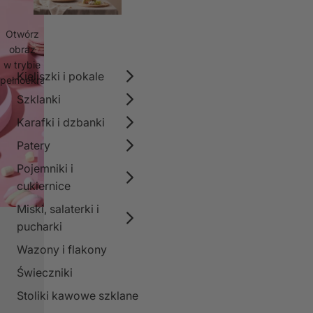
Otwórz
obraz
w trybie
Kieliszki i pokale
pełnoekranowym
Szklanki
Karafki i dzbanki
Patery
Pojemniki i
cukiernice
Miski, salaterki i
pucharki
Wazony i flakony
Świeczniki
Stoliki kawowe szklane