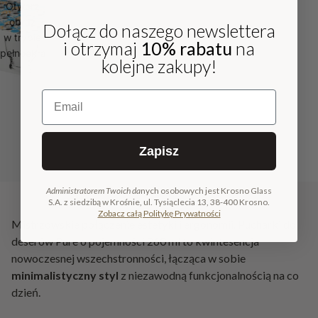
Otwórz
obraz
Dołącz do naszego newslettera
w trybie
i otrzymaj
10% rabatu
na
pełnoekranowym
kolejne zakupy!
Email
Zapisz
Administratorem Twoich da
nych osobowych jest Krosno Glass
S.A. z siedzibą w Krośnie, ul. Tysiąclecia 13, 38-400 Krosno.
Zobacz całą Politykę Prywatności
Mistrzowskie połączenie estetyki i ergonomii. Pucharki do
deserów Pure o pojemności 260 ml to kwintesencja
nowoczesnej wszechstronności, łącząca w sobie
minimalistyczny styl
z niezawodną funkcjonalnością na co
dzień.