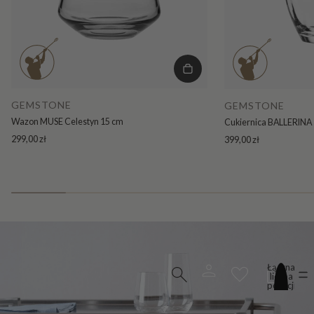
GEMSTONE
GEMSTONE
Wazon MUSE Celestyn 15 cm
Cukiernica BALLERINA 
299,00 zł
399,00 zł
Łączna
liczba
pozycji
w
koszyku:
0