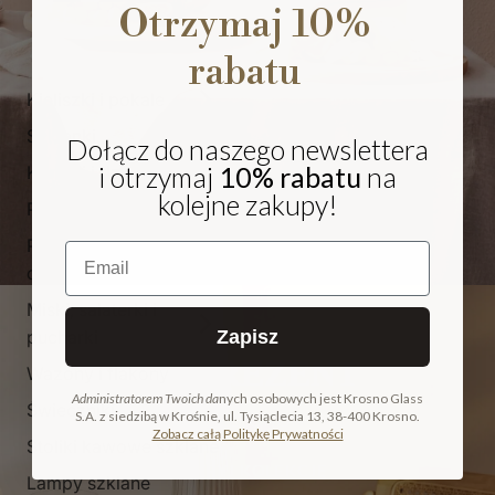
Otrzymaj 10%
rabatu
Kieliszki i pokale
Szklanki
Dołącz do naszego newslettera
i otrzymaj
10% rabatu
na
Karafki i dzbanki
kolejne zakupy!
Patery
Pojemniki i
Email
cukiernice
Miski, salaterki i
pucharki
Zapisz
NA PREZENT
Wazony i flakony
Administratorem Twoich da
nych osobowych jest Krosno Glass
Świeczniki
S.A. z siedzibą w Krośnie, ul. Tysiąclecia 13, 38-400 Krosno.
COLLECTION
Zobacz całą Politykę Prywatności
Stoliki kawowe szklane
ODKRYJ KOLEKCJĘ
Lampy szklane