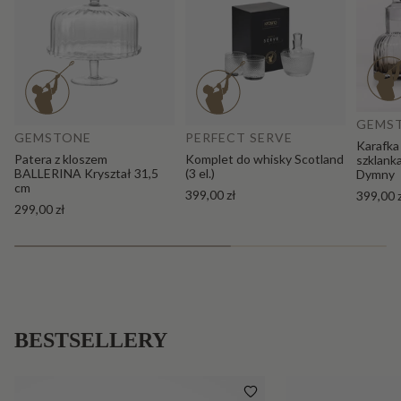
Do
Dodaj do koszyka
GEMS
GEMSTONE
PERFECT SERVE
Karafka
Patera z kloszem
Komplet do whisky Scotland
szklank
BALLERINA Kryształ 31,5
(3 el.)
Dymny
cm
399,00 zł
399,00 
299,00 zł
BESTSELLERY