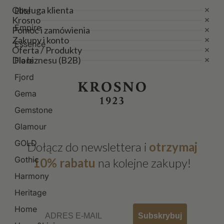
Obsługa klienta
Elite
Krosno
Empire
Pomoc i zamówienia
Zakupy i konto
Essence
Oferta / Produkty
Dla biznesu (B2B)
Fiore
Fjord
Gema
Gemstone
Glamour
GOLD
Dołącz do newslettera i
otrzymaj
Gothic
10% rabatu
na kolejne zakupy!
Harmony
Heritage
Email
Home
Subskrybuj