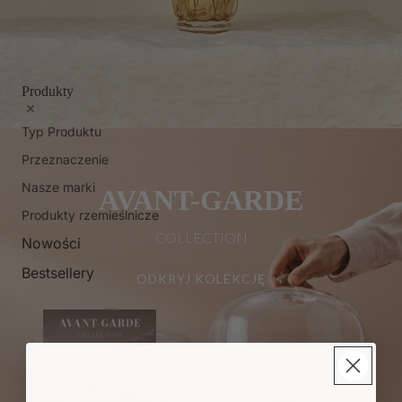
Produkty
Typ Produktu
Przeznaczenie
Nasze marki
AVANT-GARDE
Produkty rzemieślnicze
COLLECTION
Nowości
Bestsellery
ODKRYJ KOLEKCJĘ