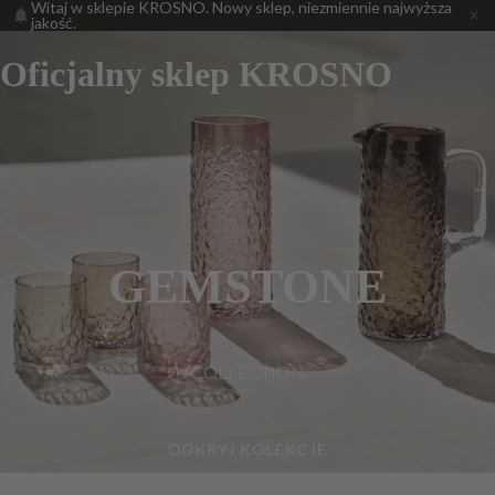
Witaj w sklepie KROSNO. Nowy sklep, niezmiennie najwyższa
jakość.
Oficjalny sklep KROSNO
GEMSTONE
COLLECTION
ODKRYJ KOLEKCJE