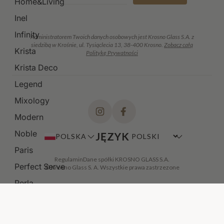
Home&Living
Inel
Infinity
Administratorem Twoich danych osobowych jest Krosno Glass S.A. z
siedzibą w Krośnie, ul. Tysiąclecia 13, 38-400 Krosno.
Zobacz całą
Krista
Politykę Prywatności
Krista Deco
Legend
Mixology
Modern
Noble
JĘZYK
POLSKA
Paris
Regulamin
Dane spółki KROSNO GLASS S.A.
Perfect Serve
© Krosno Glass S. A. Wszystkie prawa zastrzezone
Perla
Polka
Prima Lumi