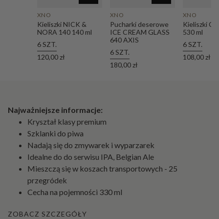
XNO
XNO
XNO
Kieliszki NICK &
Pucharki deserowe
Kieliszki C
NORA 140 140 ml
ICE CREAM GLASS
530 ml
640 AXIS
6 SZT.
6 SZT.
6 SZT.
120,00 zł
108,00 zł
180,00 zł
Najważniejsze informacje:
Kryształ klasy premium
Szklanki do piwa
Nadają się do zmywarek i wyparzarek
Idealne do do serwisu IPA, Belgian Ale
Mieszczą się w koszach transportowych - 25
przegródek
Cecha na pojemności 330 ml
ZOBACZ SZCZEGÓŁY