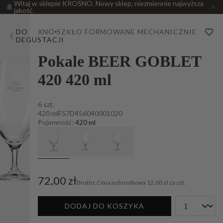
Witaj w sklepie KROSNO. Nowy sklep, niezmiennie najwyższa
jakość.
DO
XNO
SZKŁO FORMOWANE MECHANICZNIE
DEGUSTACJI
Pokale BEER GOBLET
420 420 ml
6 szt.
420 ml
F57D456040001020
Pojemność:
420 ml
72,00 zł
Cena jednostkowa
12,00 zł za szt.
DODAJ DO KOSZYKA