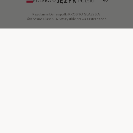
JĘZYK
POLSKA
Regulamin
Dane spółki KROSNO GLASS S.A.
© Krosno Glass S. A. Wszystkie prawa zastrzezone
DODAJ DO KOSZYKA
·
72,00 ZŁ