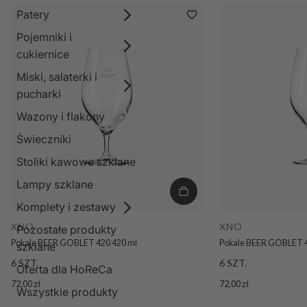
Patery
Pojemniki i
cukiernice
Miski, salaterki i
pucharki
Wazony i flakony
Świeczniki
Stoliki kawowe szklane
Lampy szklane
Komplety i zestawy
XNO
XNO
Pozostałe produkty
Pokale BEER GOBLET 420 420 ml
Pokale BEER GOBLET 4
szklane
6 SZT.
6 SZT.
Oferta dla HoReCa
72,00 zł
72,00 zł
Wszystkie produkty