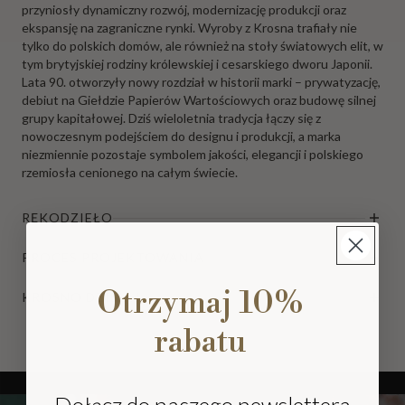
przyniosły dynamiczny rozwój, modernizację produkcji oraz
ekspansję na zagraniczne rynki. Wyroby z Krosna trafiały nie
tylko do polskich domów, ale również na stoły światowych elit, w
tym brytyjskiej rodziny królewskiej i cesarskiego dworu Japonii.
Lata 90. otworzyły nowy rozdział w historii marki – prywatyzację,
debiut na Giełdzie Papierów Wartościowych oraz budowę silnej
grupy kapitałowej. Dziś wieloletnia tradycja łączy się z
nowoczesnym podejściem do designu i produkcji, a marka
niezmiennie pozostaje symbolem jakości, elegancji i polskiego
rzemiosła cenionego na całym świecie.
RĘKODZIEŁO
PROCES PROJEKTOWANIA
Otrzymaj 10%
KROSNO DZISIAJ
rabatu
Dołącz do naszego newslettera