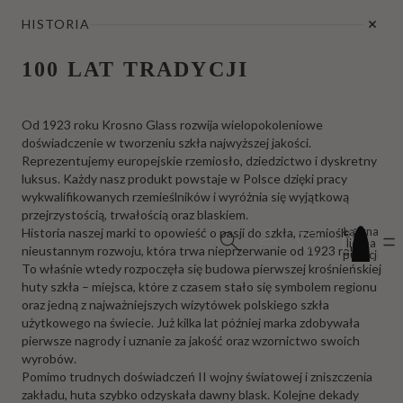
HISTORIA
100 LAT TRADYCJI
Od 1923 roku Krosno Glass rozwija wielopokoleniowe
doświadczenie w tworzeniu szkła najwyższej jakości.
Reprezentujemy europejskie rzemiosło, dziedzictwo i dyskretny
luksus. Każdy nasz produkt powstaje w Polsce dzięki pracy
wykwalifikowanych rzemieślników i wyróżnia się wyjątkową
przejrzystością, trwałością oraz blaskiem.
Łączna
Historia naszej marki to opowieść o pasji do szkła, rzemiośle i
liczba
nieustannym rozwoju, która trwa nieprzerwanie od 1923 roku.
pozycji
w
To właśnie wtedy rozpoczęła się budowa pierwszej krośnieńskiej
koszyku:
huty szkła – miejsca, które z czasem stało się symbolem regionu
0
oraz jedną z najważniejszych wizytówek polskiego szkła
użytkowego na świecie. Już kilka lat później marka zdobywała
pierwsze nagrody i uznanie za jakość oraz wzornictwo swoich
wyrobów.
Pomimo trudnych doświadczeń II wojny światowej i zniszczenia
zakładu, huta szybko odzyskała dawny blask. Kolejne dekady