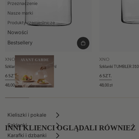
Przeznaczenie
Nasze marki
Produkty rzemieślnicze
Nowości
Bestsellery
XNO
XNO
Szklanki TUMBLER 390 390 ml
Szklanki TUMBLER 310
6 SZT.
6 SZT.
48,00 zł
48,00 zł
Kieliszki i pokale
Szklanki
INNI KLIENCI OGLĄDALI RÓWNIEŻ
Karafki i dzbanki