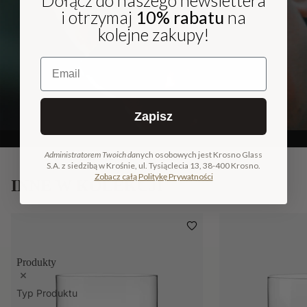
i otrzymaj
10% rabatu
na
kolejne zakupy!
Email
Zapisz
Administratorem Twoich da
nych osobowych jest Krosno Glass
S.A. z siedzibą w Krośnie, ul. Tysiąclecia 13, 38-400 Krosno.
Zobacz całą Politykę Prywatności
INNE W KOLEKCJI
Produkty
Typ Produktu