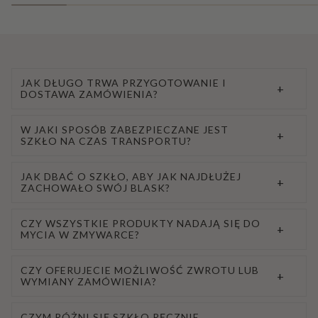
JAK DŁUGO TRWA PRZYGOTOWANIE I
+
DOSTAWA ZAMÓWIENIA?
W JAKI SPOSÓB ZABEZPIECZANE JEST
+
SZKŁO NA CZAS TRANSPORTU?
JAK DBAĆ O SZKŁO, ABY JAK NAJDŁUŻEJ
+
ZACHOWAŁO SWÓJ BLASK?
CZY WSZYSTKIE PRODUKTY NADAJĄ SIĘ DO
+
MYCIA W ZMYWARCE?
CZY OFERUJECIE MOŻLIWOŚĆ ZWROTU LUB
+
WYMIANY ZAMÓWIENIA?
CZYM RÓŻNI SIĘ SZKŁO RĘCZNIE