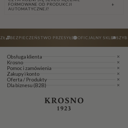
+
FORMOWANE OD PRODUKCJI
AUTOMATYCZNEJ?
ZŁ
BEZPIECZEŃSTWO PRZESYŁEK
OFICJALNY SKLEP
SZYB
Obsługa klienta
Krosno
Pomoc i zamówienia
Zakupy i konto
Oferta / Produkty
Dla biznesu (B2B)