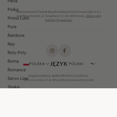
Perla
Polka
Administratorem Twoich danych osobowych jest Krosno Glass S.A. z
siedzibą w Krośnie, ul. Tysiąclecia 13, 38-400 Krosno.
Zobacz całą
Prima Lumi
Politykę Prywatności
Pure
Rainbow
Ray
Roly-Poly
Roma
JĘZYK
POLSKA
Romance
Regulamin
Dane spółki KROSNO GLASS S.A.
Servo Line
© Krosno Glass S. A. Wszystkie prawa zastrzezone
Shake
Shot
Signature
DODAJ DO KOSZYKA
·
29,90 ZŁ
Sparkle