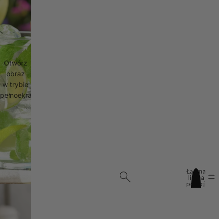
Otwórz
obraz
w trybie
pełnoekranowym
Łączna
liczba
pozycji
w
koszyku:
0