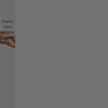
Otwórz
obraz
w trybie
pełnoekranowym