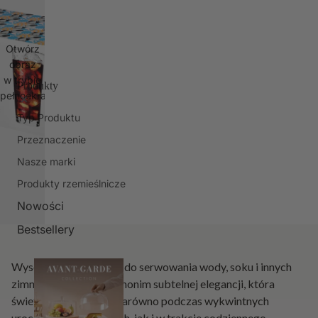
Otwórz
obraz
w trybie
Produkty
pełnoekranowym
Typ Produktu
Przeznaczenie
Nasze marki
Produkty rzemieślnicze
Nowości
Bestsellery
Wysokie szklanki Pure do serwowania wody, soku i innych
zimnych napojów to synonim subtelnej elegancji, która
świetnie sprawdzi się zarówno podczas wykwintnych
uroczystości rodzinnych, jak i w trakcie codziennego