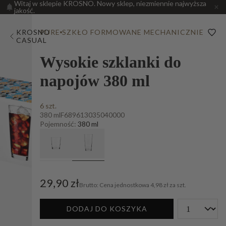
Witaj w sklepie KROSNO. Nowy sklep, niezmiennie najwyższa
jakość.
KROSNO
PURE
SZKŁO FORMOWANE MECHANICZNIE
CASUAL
Wysokie szklanki do
napojów 380 ml
6 szt.
380 ml
F689613035040000
Pojemność:
380 ml
29,90 zł
Cena jednostkowa
4,98 zł za szt.
DODAJ DO KOSZYKA