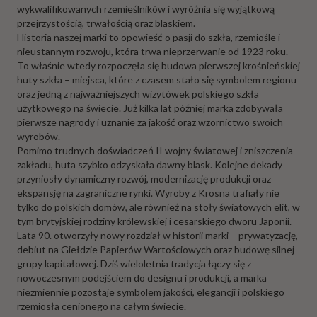
wykwalifikowanych rzemieślników i wyróżnia się wyjątkową
przejrzystością, trwałością oraz blaskiem.
Historia naszej marki to opowieść o pasji do szkła, rzemiośle i
nieustannym rozwoju, która trwa nieprzerwanie od 1923 roku.
To właśnie wtedy rozpoczęła się budowa pierwszej krośnieńskiej
huty szkła – miejsca, które z czasem stało się symbolem regionu
oraz jedną z najważniejszych wizytówek polskiego szkła
użytkowego na świecie. Już kilka lat później marka zdobywała
pierwsze nagrody i uznanie za jakość oraz wzornictwo swoich
wyrobów.
Pomimo trudnych doświadczeń II wojny światowej i zniszczenia
zakładu, huta szybko odzyskała dawny blask. Kolejne dekady
przyniosły dynamiczny rozwój, modernizację produkcji oraz
ekspansję na zagraniczne rynki. Wyroby z Krosna trafiały nie
tylko do polskich domów, ale również na stoły światowych elit, w
tym brytyjskiej rodziny królewskiej i cesarskiego dworu Japonii.
Lata 90. otworzyły nowy rozdział w historii marki – prywatyzację,
debiut na Giełdzie Papierów Wartościowych oraz budowę silnej
grupy kapitałowej. Dziś wieloletnia tradycja łączy się z
nowoczesnym podejściem do designu i produkcji, a marka
niezmiennie pozostaje symbolem jakości, elegancji i polskiego
rzemiosła cenionego na całym świecie.