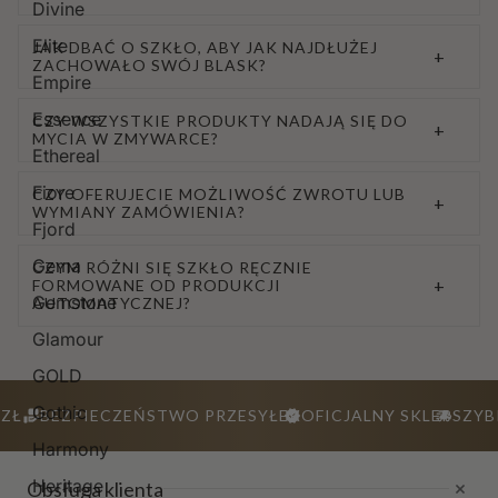
Divine
Elite
JAK DBAĆ O SZKŁO, ABY JAK NAJDŁUŻEJ
+
ZACHOWAŁO SWÓJ BLASK?
Empire
Essence
CZY WSZYSTKIE PRODUKTY NADAJĄ SIĘ DO
+
MYCIA W ZMYWARCE?
Ethereal
Fiore
CZY OFERUJECIE MOŻLIWOŚĆ ZWROTU LUB
+
WYMIANY ZAMÓWIENIA?
Fjord
Gema
CZYM RÓŻNI SIĘ SZKŁO RĘCZNIE
+
FORMOWANE OD PRODUKCJI
Gemstone
AUTOMATYCZNEJ?
Glamour
GOLD
Gothic
ZŁ
BEZPIECZEŃSTWO PRZESYŁEK
OFICJALNY SKLEP
SZYB
Harmony
Heritage
Obsługa klienta