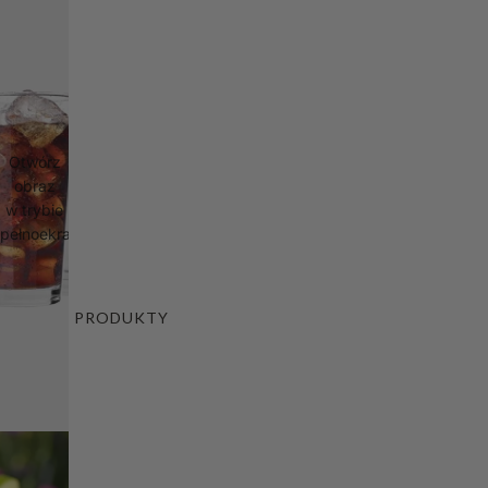
Otwórz
obraz
w trybie
pełnoekranowym
PRODUKTY