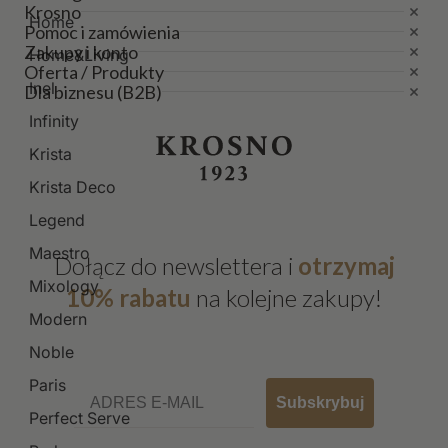
Krosno
Home
Pomoc i zamówienia
Zakupy i konto
Home&Living
Oferta / Produkty
Inel
Dla biznesu (B2B)
Infinity
Krista
Krista Deco
Legend
Maestro
Dołącz do newslettera i
otrzymaj
Mixology
10% rabatu
na kolejne zakupy!
Modern
Noble
Paris
Email
Subskrybuj
Perfect Serve