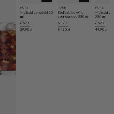
PURE
PURE
PURE
Kieliszki do wódki 20
Kieliszki do wina
Kieliszki d
ml
czerwonego 280 ml
280 ml
6 SZT.
6 SZT.
6 SZT.
39,90 zł
54,90 zł
49,90 zł
Otwórz
obraz
w trybie
pełnoekranowym