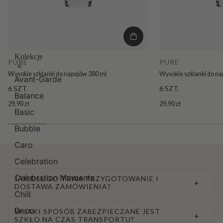
Kolekcje
PURE
PURE
Wysokie szklanki do napojów 380 ml
Wysokie szklanki do n
Avant-Garde
6 SZT.
6 SZT.
Balance
29,90 zł
29,90 zł
Basic
Bubble
Caro
Celebration
Celebration Moments
JAK DŁUGO TRWA PRZYGOTOWANIE I
+
DOSTAWA ZAMÓWIENIA?
Chill
Deco
W JAKI SPOSÓB ZABEZPIECZANE JEST
+
SZKŁO NA CZAS TRANSPORTU?