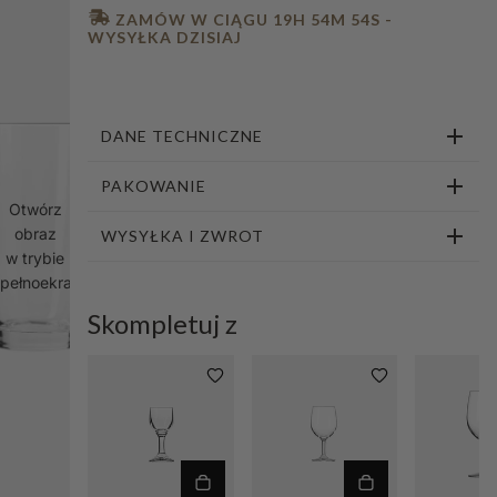
1
2
3
4
5
6
7
 ZAMÓW W CIĄGU 
19H 54M 53S
 - 
WYSYŁKA DZISIAJ
DANE TECHNICZNE
PAKOWANIE
Otwórz
obraz
WYSYŁKA I ZWROT
w trybie
pełnoekranowym
Skompletuj z