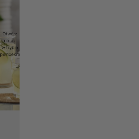
Otwórz
obraz
w trybie
pełnoekranowym