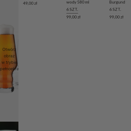
wody 580 ml
Burgund 90
49,00 zł
6 SZT.
6 SZT.
99,00 zł
99,00 zł
Otwórz
obraz
w trybie
pełnoekranowym