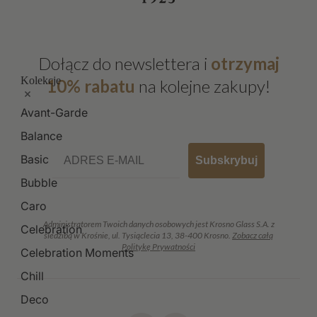
Dołącz do newslettera i
otrzymaj
Kolekcje
10% rabatu
na kolejne zakupy!
Avant-Garde
Balance
Email
Basic
Subskrybuj
Bubble
Caro
Administratorem Twoich danych osobowych jest Krosno Glass S.A. z
Celebration
siedzibą w Krośnie, ul. Tysiąclecia 13, 38-400 Krosno.
Zobacz całą
Politykę Prywatności
Celebration Moments
Chill
Deco