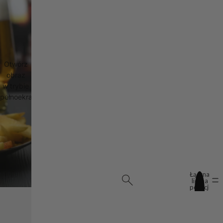
Otwórz
obraz
w trybie
pełnoekranowym
Łączna
liczba
pozycji
w
koszyku:
0