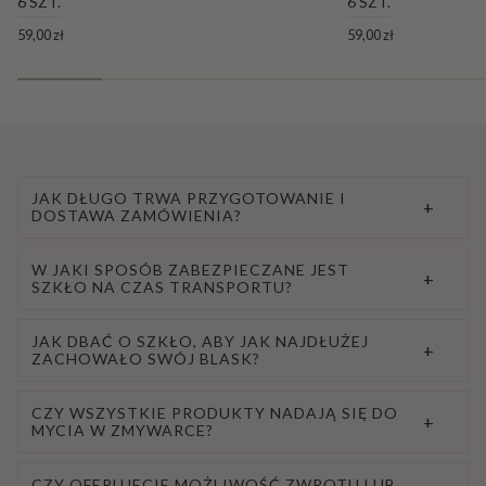
6 SZT.
6 SZT.
59,00 zł
59,00 zł
JAK DŁUGO TRWA PRZYGOTOWANIE I
+
DOSTAWA ZAMÓWIENIA?
W JAKI SPOSÓB ZABEZPIECZANE JEST
+
SZKŁO NA CZAS TRANSPORTU?
JAK DBAĆ O SZKŁO, ABY JAK NAJDŁUŻEJ
+
ZACHOWAŁO SWÓJ BLASK?
CZY WSZYSTKIE PRODUKTY NADAJĄ SIĘ DO
+
MYCIA W ZMYWARCE?
CZY OFERUJECIE MOŻLIWOŚĆ ZWROTU LUB