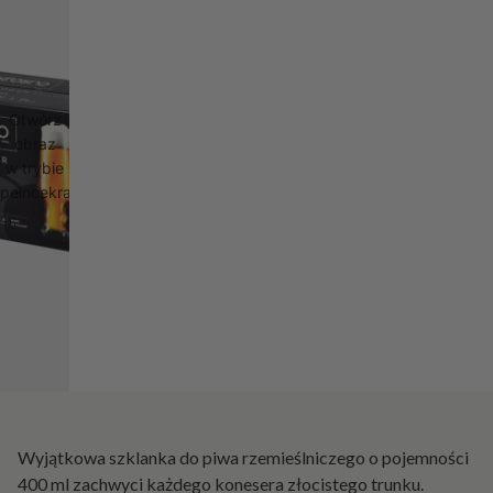
Otwórz
obraz
w trybie
pełnoekranowym
Wyjątkowa szklanka do piwa rzemieślniczego o pojemności
400 ml zachwyci każdego konesera złocistego trunku.