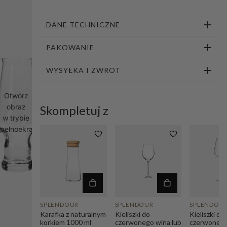
1
2
3
4
5
DANE TECHNICZNE
PAKOWANIE
WYSYŁKA I ZWROT
Otwórz
obraz
Skompletuj z
w trybie
pełnoekranowym
SPLENDOUR
SPLENDOUR
SPLENDOU
Karafka z naturalnym
Kieliszki do
Kieliszki do
korkiem 1000 ml
czerwonego wina lub
czerwoneg