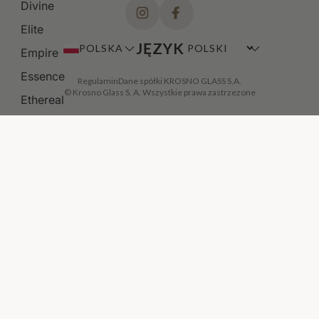
Divine
Elite
JĘZYK
POLSKA
Empire
Essence
Regulamin
Dane spółki KROSNO GLASS S.A.
© Krosno Glass S. A. Wszystkie prawa zastrzezone
Ethereal
Fiore
Fjord
DODAJ DO KOSZYKA
·
59,00 ZŁ
Gema
Gemstone
Glamour
GOLD
Gothic
Harmony
Heritage