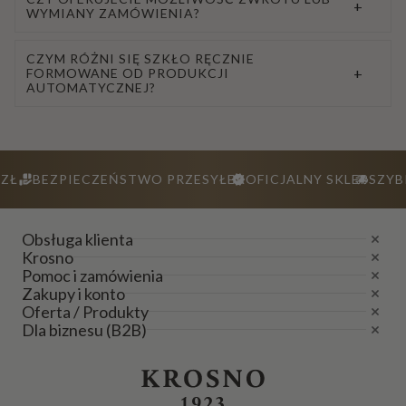
+
WYMIANY ZAMÓWIENIA?
CZYM RÓŻNI SIĘ SZKŁO RĘCZNIE
+
FORMOWANE OD PRODUKCJI
AUTOMATYCZNEJ?
ZŁ
BEZPIECZEŃSTWO PRZESYŁEK
OFICJALNY SKLEP
SZYB
Obsługa klienta
Krosno
Pomoc i zamówienia
Zakupy i konto
Oferta / Produkty
Dla biznesu (B2B)