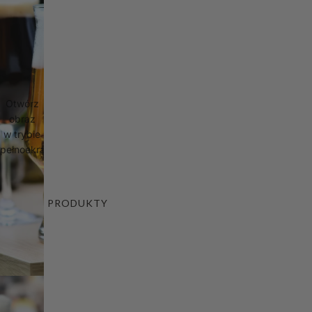
Otwórz
obraz
w trybie
pełnoekranowym
PRODUKTY