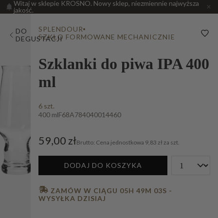
Witaj w sklepie KROSNO. Nowy sklep, niezmiennie najwyższa
jakość.
SPLENDOUR
DO
SZKŁO FORMOWANE MECHANICZNIE
DEGUSTACJI
Szklanki do piwa IPA 400
ml
6 szt.
400 ml
F68A784040014460
59,00 zł
Cena jednostkowa
9,83 zł za szt.
DODAJ DO KOSZYKA
 ZAMÓW W CIĄGU 
05H 49M 02S
 - 
WYSYŁKA DZISIAJ