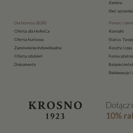
Kariera
Sieć sprzeda
Infinity
Dla biznesu (B2B)
Pomoc i zam
Krista
Oferta dla HoReCa
Kontakt
Oferta hurtowa
Status Twoje
Krista Deco
Zamówienia indywidualne
Koszty i cza
Oferta zdobień
Formy płatno
Legend
Dokumenty
Bezpieczeńs
Reklamacje i
Maestro
Mixology
Dołącz 
WIĘCEJ
Modern
10% ra
Noble