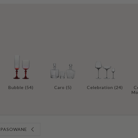
Ki
eli
sz
ki
i
p
o
k
al
e
Sz
Bubble
(54)
Caro
(5)
Celebration
(24)
C
kl
Mo
an
ki
K
DOPASOWANE
ar
af