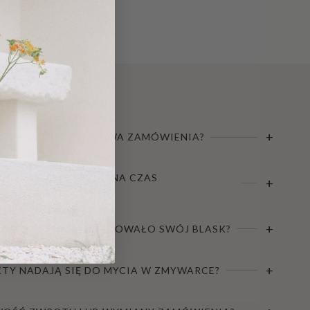
99,00 zł
+
GOTOWANIE I DOSTAWA ZAMÓWIENIA?
ECZANE JEST SZKŁO NA CZAS
+
+
Y JAK NAJDŁUŻEJ ZACHOWAŁO SWÓJ BLASK?
+
TY NADAJĄ SIĘ DO MYCIA W ZMYWARCE?