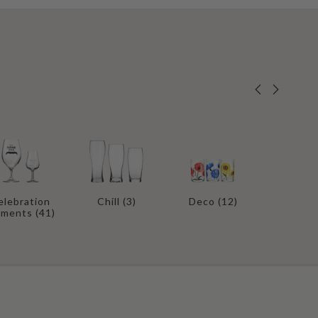
Divin
elebration
Chill
(3)
Deco
(12)
ments
(41)