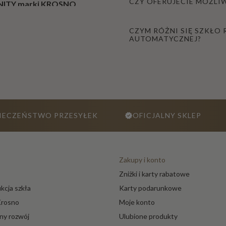
CZY OFERUJECIE MOŻL
ha
INITY marki KROSNO
rk
rce bez obaw o matowienie
i
nki, jak i kieliszki do wina
CZYM RÓŻNI SIĘ SZKŁO
AUTOMATYCZNEJ?
ennym chwilom, jak i
Wazo
ny i
flako
ny
IECZEŃSTWO PRZESYŁEK
OFICJALNY SKLEP
Świe
cznik
i
Zakupy i konto
Stolik
Zniżki i karty rabatowe
i
kcja szkła
Karty podarunkowe
kawo
Krosno
Moje konto
we
szkla
y rozwój
Ulubione produkty