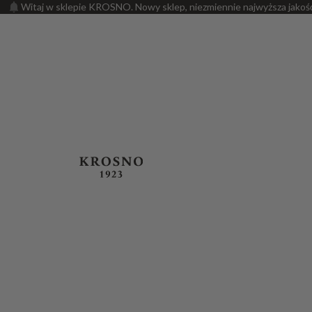
Witaj w sklepie KROSNO. Nowy sklep, niezmiennie najwyższa jakoś
PRODUKTY