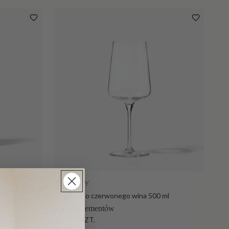
Dodaj do koszyka
INFINITY
ml
Kieliszki do czerwonego wina 500 ml
Liczba elementów
6 SZT.
4 SZT.