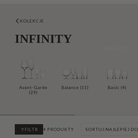
PRODUKTY
Typ Produktu
KOLEKCJE
INFINITY
Przeznaczenie
KOLEKCJE
Nasze marki
Produkty rzemieślnicze
Nowości
Avant-Garde
Balance
(11)
Basic
(4)
(29)
Bestsellery
KOLEKCJE
FILTR
4 PRODUKTY
SORTUJ:
NAJLEPIEJ 