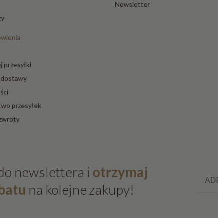
ne
Newsletter
ży
Lamp
ówienia
y
szkla
ne
j przesyłki
s dostawy
K
ści
o
two przesyłek
m
 zwroty
pl
et
y i
ze
do newslettera i
otrzymaj
st
Email
a
batu
na kolejne zakupy!
w
y