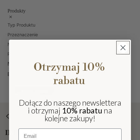
Produkty
Typ Produktu
Przeznaczenie
Nasze marki
Produkty rzemieślnicze
Nowości
Otrzymaj 10%
Bestsellery
rabatu
Dołącz do naszego newslettera
i otrzymaj
10% rabatu
na
kolejne zakupy!
KOLEKCJE
Email
INFINITY