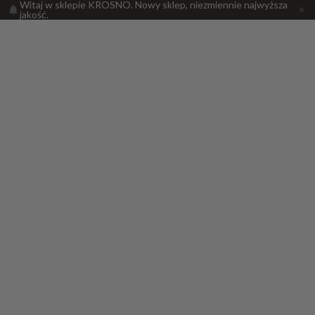
Witaj w sklepie KROSNO. Nowy sklep, niezmiennie najwyższa
jakość.