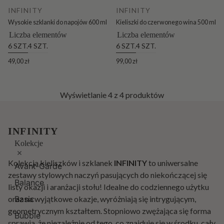
INFINITY
INFINITY
Wysokie szklanki do napojów 600 ml
Kieliszki do czerwonego wina 500 ml
Liczba elementów
Liczba elementów
6 SZT.
4 SZT.
6 SZT.
4 SZT.
49,00 zł
99,00 zł
Wyświetlanie
4
z 4 produktów
INFINITY
Kolekcje
Kolekcja kieliszków i szklanek
INFINITY
to uniwersalne
Avant-Garde
zestawy stylowych naczyń pasujących do niekończącej się
Balance
listy okazji i aranżacji stołu! Idealne do codziennego użytku
oraz na wyjątkowe okazje, wyróżniają się intrygującym,
Basic
geometrycznym kształtem. Stopniowo zwężająca się forma
Bubble
sprawia, że niezależnie od tego, co znajduje się w środku, cały