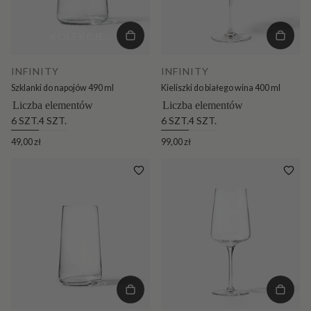
szklane
Oferta dla HoReCa
KOLEKCJE
Wszystkie produkty
INFINITY
INFINITY
Szklanki do napojów 490 ml
Kieliszki do białego wina 400 ml
Liczba elementów
Liczba elementów
6 SZT.
4 SZT.
6 SZT.
4 SZT.
49,00 zł
99,00 zł