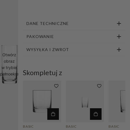
1
2
3
DANE TECHNICZNE
PAKOWANIE
WYSYŁKA I ZWROT
Otwórz
obraz
w trybie
Skompletuj z
pełnoekranowym
BASIC
BASIC
BASIC