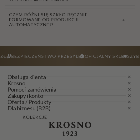
CZYM RÓŻNI SIĘ SZKŁO RĘCZNIE
+
FORMOWANE OD PRODUKCJI
AUTOMATYCZNEJ?
ZŁ
BEZPIECZEŃSTWO PRZESYŁEK
OFICJALNY SKLEP
SZYB
Obsługa klienta
Krosno
Pomoc i zamówienia
Zakupy i konto
Oferta / Produkty
Dla biznesu (B2B)
KOLEKCJE