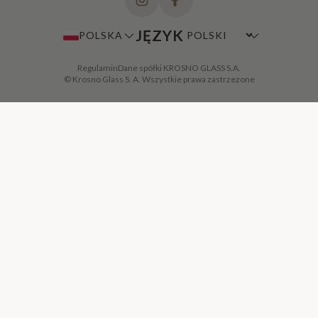
JĘZYK
POLSKA
Regulamin
Dane spółki KROSNO GLASS S.A.
© Krosno Glass S. A. Wszystkie prawa zastrzezone