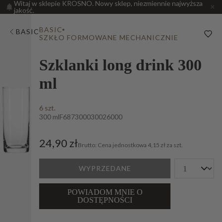
Witaj w sklepie KROSNO. Nowy sklep, niezmiennie najwyższa
jakość.
BASIC
BASIC
SZKŁO FORMOWANE MECHANICZNIE
Szklanki long drink 300
ml
6 szt.
300 ml
F687300030026000
24,90 zł
Cena jednostkowa
4,15 zł za szt.
WYPRZEDANE
POWIADOM MNIE O
DOSTĘPNOŚCI