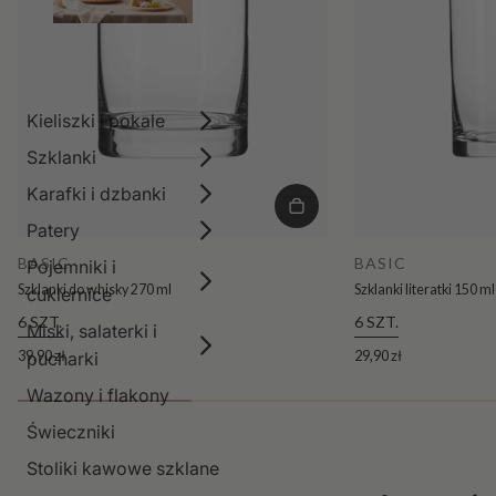
Kieliszki i pokale
Szklanki
Karafki i dzbanki
Patery
BASIC
BASIC
Pojemniki i
Szklanki do whisky 270 ml
Szklanki literatki 150 ml
cukiernice
6 SZT.
6 SZT.
Miski, salaterki i
39,90 zł
29,90 zł
pucharki
Wazony i flakony
Świeczniki
Stoliki kawowe szklane