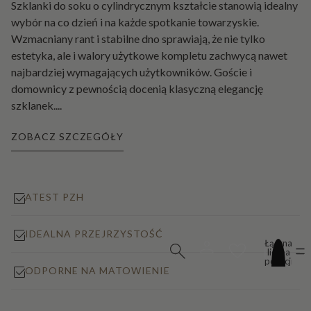
Szklanki do soku o cylindrycznym kształcie stanowią idealny
wybór na co dzień i na każde spotkanie towarzyskie.
Wzmacniany rant i stabilne dno sprawiają, że nie tylko
estetyka, ale i walory użytkowe kompletu zachwycą nawet
najbardziej wymagających użytkowników. Goście i
domownicy z pewnością docenią klasyczną elegancję
szklanek.
...
ZOBACZ SZCZEGÓŁY
ATEST PZH
IDEALNA PRZEJRZYSTOŚĆ
Łączna
liczba
pozycji
ODPORNE NA MATOWIENIE
w
koszyku:
0