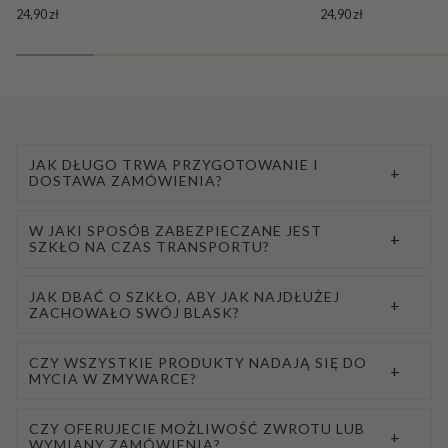
24,90 zł
24,90 zł
JAK DŁUGO TRWA PRZYGOTOWANIE I
+
DOSTAWA ZAMÓWIENIA?
W JAKI SPOSÓB ZABEZPIECZANE JEST
+
SZKŁO NA CZAS TRANSPORTU?
JAK DBAĆ O SZKŁO, ABY JAK NAJDŁUŻEJ
+
ZACHOWAŁO SWÓJ BLASK?
CZY WSZYSTKIE PRODUKTY NADAJĄ SIĘ DO
+
MYCIA W ZMYWARCE?
CZY OFERUJECIE MOŻLIWOŚĆ ZWROTU LUB
+
WYMIANY ZAMÓWIENIA?