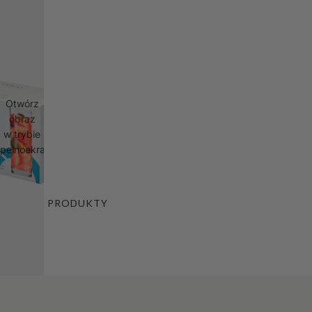
Otwórz
obraz
w trybie
pełnoekranowym
PRODUKTY