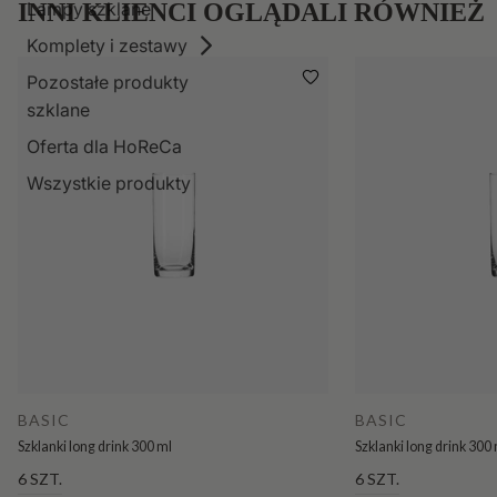
Lampy szklane
INNI KLIENCI OGLĄDALI RÓWNIEŻ
Komplety i zestawy
Pozostałe produkty
szklane
Oferta dla HoReCa
Wszystkie produkty
BASIC
BASIC
Szklanki long drink 300 ml
Szklanki long drink 300
6 SZT.
6 SZT.