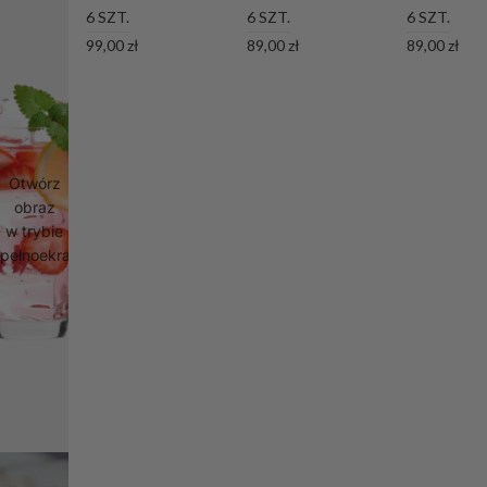
6 SZT.
6 SZT.
6 SZT.
99,00 zł
89,00 zł
89,00 zł
Otwórz
obraz
w trybie
pełnoekranowym