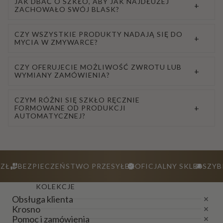
JAK DBAĆ O SZKŁO, ABY JAK NAJDŁUŻEJ
+
ZACHOWAŁO SWÓJ BLASK?
CZY WSZYSTKIE PRODUKTY NADAJĄ SIĘ DO
+
MYCIA W ZMYWARCE?
CZY OFERUJECIE MOŻLIWOŚĆ ZWROTU LUB
+
WYMIANY ZAMÓWIENIA?
CZYM RÓŻNI SIĘ SZKŁO RĘCZNIE
+
FORMOWANE OD PRODUKCJI
AUTOMATYCZNEJ?
ZŁ
BEZPIECZEŃSTWO PRZESYŁEK
OFICJALNY SKLEP
SZYB
KOLEKCJE
Obsługa klienta
Krosno
Pomoc i zamówienia