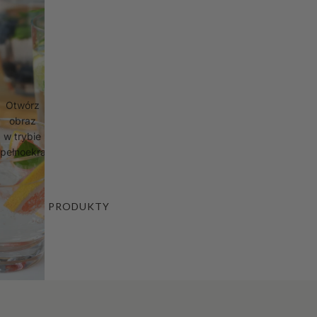
Otwórz
obraz
w trybie
pełnoekranowym
PRODUKTY