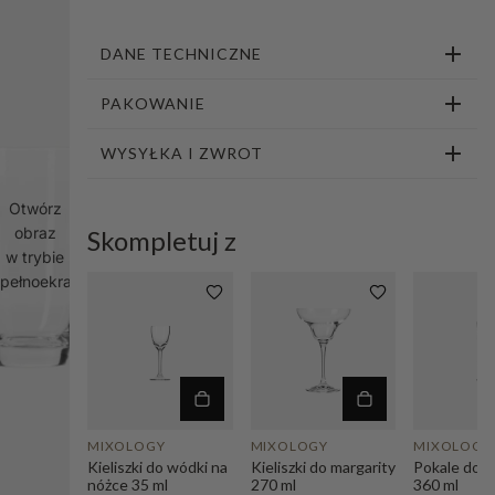
1
2
3
DANE TECHNICZNE
PAKOWANIE
WYSYŁKA I ZWROT
Otwórz
obraz
Skompletuj z
w trybie
pełnoekranowym
MIXOLOGY
MIXOLOGY
MIXOLOGY
Kieliszki do wódki na
Kieliszki do margarity
Pokale do d
nóżce 35 ml
270 ml
360 ml