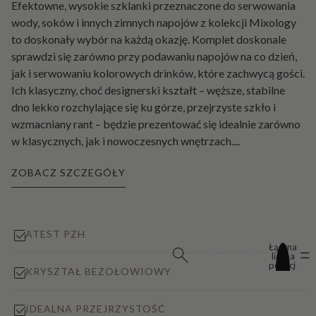
Efektowne, wysokie szklanki przeznaczone do serwowania
wody, soków i innych zimnych napojów z kolekcji Mixology
to doskonały wybór na każdą okazję. Komplet doskonale
sprawdzi się zarówno przy podawaniu napojów na co dzień,
jak i serwowaniu kolorowych drinków, które zachwycą gości.
Ich klasyczny, choć designerski kształt – węższe, stabilne
dno lekko rozchylające się ku górze, przejrzyste szkło i
wzmacniany rant – będzie prezentować się idealnie zarówno
w klasycznych, jak i nowoczesnych wnętrzach.
...
ZOBACZ SZCZEGÓŁY
ATEST PZH
Łączna
liczba
pozycji
KRYSZTAŁ BEZOŁOWIOWY
w
koszyku:
0
IDEALNA PRZEJRZYSTOŚĆ