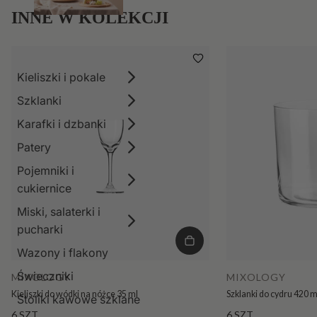
INNE W KOLEKCJI
Kieliszki i pokale
Szklanki
Karafki i dzbanki
Patery
Pojemniki i
cukiernice
Miski, salaterki i
pucharki
Wazony i flakony
Świeczniki
MIXOLOGY
MIXOLOGY
Kieliszki do wódki na nóżce 35 ml
Szklanki do cydru 420 m
Stoliki kawowe szklane
6 SZT.
6 SZT.