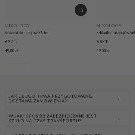
MIXOLOGY
MIXOLOGY
Szklanki do napojów 560 ml
Szklanki do napojów 56
6 SZT.
6 SZT.
49,00 zł
49,00 zł
JAK DŁUGO TRWA PRZYGOTOWANIE I
+
DOSTAWA ZAMÓWIENIA?
W JAKI SPOSÓB ZABEZPIECZANE JEST
+
SZKŁO NA CZAS TRANSPORTU?