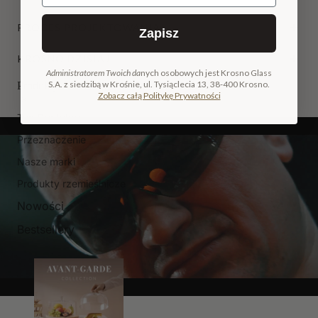
PROCES PROJEKTOWANIA
Zapisz
KROSNO DZISIAJ
Administratorem Twoich da
nych osobowych jest Krosno Glass
S.A. z siedzibą w Krośnie, ul. Tysiąclecia 13, 38-400 Krosno.
Produkty
Zobacz całą Politykę Prywatności
Typ Produktu
Przeznaczenie
Nasze marki
Produkty rzemieślnicze
Nowości
Bestsellery