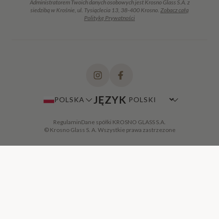
Administratorem Twoich danych osobowych jest Krosno Glass S.A. z
siedzibą w Krośnie, ul. Tysiąclecia 13, 38-400 Krosno.
Zobacz całą
Politykę Prywatności
JĘZYK
POLSKA
Regulamin
Dane spółki KROSNO GLASS S.A.
© Krosno Glass S. A. Wszystkie prawa zastrzezone
DODAJ DO KOSZYKA
·
49,00 ZŁ