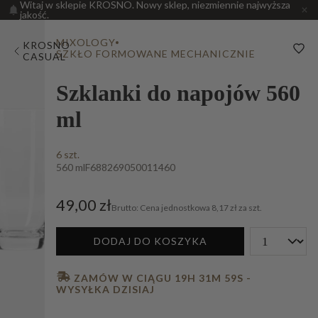
Witaj w sklepie KROSNO. Nowy sklep, niezmiennie najwyższa
jakość.
MIXOLOGY
KROSNO
SZKŁO FORMOWANE MECHANICZNIE
CASUAL
Szklanki do napojów 560
ml
6 szt.
560 ml
F688269050011460
49,00 zł
Cena jednostkowa
8,17 zł za szt.
DODAJ DO KOSZYKA
 ZAMÓW W CIĄGU 
19H 31M 58S
 - 
WYSYŁKA DZISIAJ