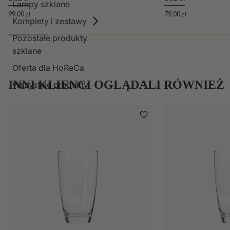
Lampy szklane
99,00 zł
79,00 zł
Komplety i zestawy
Pozostałe produkty
szklane
Oferta dla HoReCa
INNI KLIENCI OGLĄDALI RÓWNIEŻ
Wszystkie produkty