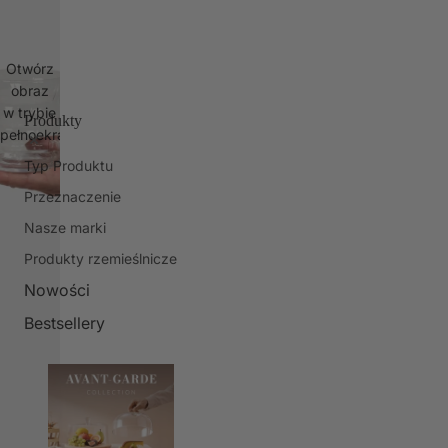
Otwórz
obraz
w trybie
Produkty
pełnoekranowym
Typ Produktu
Przeznaczenie
Nasze marki
Produkty rzemieślnicze
Nowości
Bestsellery