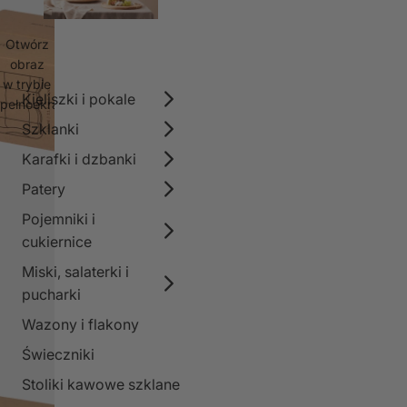
Otwórz
obraz
w trybie
Kieliszki i pokale
pełnoekranowym
Szklanki
Karafki i dzbanki
Patery
Pojemniki i
cukiernice
Miski, salaterki i
pucharki
Wazony i flakony
Świeczniki
Stoliki kawowe szklane