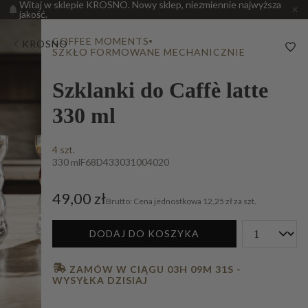
Witaj w sklepie KROSNO. Nowy sklep, niezmiennie najwyższa
jakość.
COFFEE MOMENTS
KROSNO
SZKŁO FORMOWANE MECHANICZNIE
Szklanki do Caffè latte
330 ml
4 szt.
330 ml
F68D433031004020
49,00 zł
Cena jednostkowa
12,25 zł za szt.
DODAJ DO KOSZYKA
 ZAMÓW W CIĄGU 
03H 09M 30S
 - 
WYSYŁKA DZISIAJ