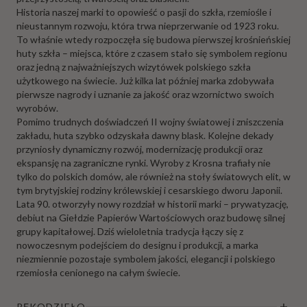
Historia naszej marki to opowieść o pasji do szkła, rzemiośle i
nieustannym rozwoju, która trwa nieprzerwanie od 1923 roku.
To właśnie wtedy rozpoczęła się budowa pierwszej krośnieńskiej
huty szkła – miejsca, które z czasem stało się symbolem regionu
oraz jedną z najważniejszych wizytówek polskiego szkła
użytkowego na świecie. Już kilka lat później marka zdobywała
pierwsze nagrody i uznanie za jakość oraz wzornictwo swoich
wyrobów.
Pomimo trudnych doświadczeń II wojny światowej i zniszczenia
zakładu, huta szybko odzyskała dawny blask. Kolejne dekady
przyniosły dynamiczny rozwój, modernizację produkcji oraz
ekspansję na zagraniczne rynki. Wyroby z Krosna trafiały nie
tylko do polskich domów, ale również na stoły światowych elit, w
tym brytyjskiej rodziny królewskiej i cesarskiego dworu Japonii.
Lata 90. otworzyły nowy rozdział w historii marki – prywatyzację,
debiut na Giełdzie Papierów Wartościowych oraz budowę silnej
grupy kapitałowej. Dziś wieloletnia tradycja łączy się z
nowoczesnym podejściem do designu i produkcji, a marka
niezmiennie pozostaje symbolem jakości, elegancji i polskiego
rzemiosła cenionego na całym świecie.
RĘKODZIEŁO