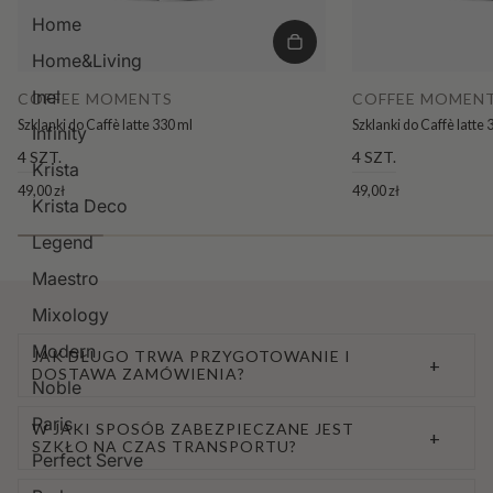
Home
Home&Living
Inel
COFFEE MOMENTS
COFFEE MOMEN
Szklanki do Caffè latte 330 ml
Szklanki do Caffè latte 
Infinity
4 SZT.
4 SZT.
Krista
49,00 zł
49,00 zł
Krista Deco
Legend
Maestro
Mixology
Modern
JAK DŁUGO TRWA PRZYGOTOWANIE I
+
DOSTAWA ZAMÓWIENIA?
Noble
Paris
W JAKI SPOSÓB ZABEZPIECZANE JEST
+
SZKŁO NA CZAS TRANSPORTU?
Perfect Serve