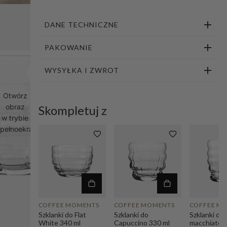
1
2
3
4
5
6
7
8
9
DANE TECHNICZNE
PAKOWANIE
WYSYŁKA I ZWROT
Otwórz
obraz
Skompletuj z
w trybie
pełnoekranowym
COFFEE MOMENTS
COFFEE MOMENTS
COFFEE M
Szklanki do Flat
Szklanki do
Szklanki do 
White 340 ml
Capuccino 330 ml
macchiato 4