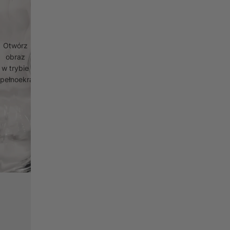
Otwórz
obraz
w trybie
pełnoekranowym