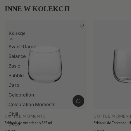
INNE W KOLEKCJI
Kolekcje
Avant-Garde
Balance
Basic
Bubble
Caro
Celebration
Celebration Moments
Chill
COFFEE MOMENTS
COFFEE MOMEN
Szklanki do Americano 265 ml
Szklanki do Espresso 1
Deco