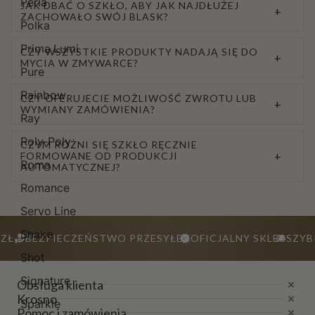
Perla
JAK DBAĆ O SZKŁO, ABY JAK NAJDŁUŻEJ
+
ZACHOWAŁO SWÓJ BLASK?
Polka
Prima Lumi
CZY WSZYSTKIE PRODUKTY NADAJĄ SIĘ DO
+
MYCIA W ZMYWARCE?
Pure
Rainbow
CZY OFERUJECIE MOŻLIWOŚĆ ZWROTU LUB
+
WYMIANY ZAMÓWIENIA?
Ray
Roly-Poly
CZYM RÓŻNI SIĘ SZKŁO RĘCZNIE
+
FORMOWANE OD PRODUKCJI
Roma
AUTOMATYCZNEJ?
Romance
Servo Line
Shake
ZŁ
BEZPIECZEŃSTWO PRZESYŁEK
OFICJALNY SKLEP
SZYB
Shot
Signature
Obsługa klienta
Krosno
Sparkle
Pomoc i zamówienia