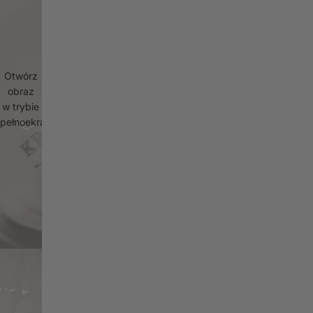
Otwórz
obraz
w trybie
pełnoekranowym