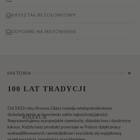
KRYSZTAŁ BEZOŁOWIOWY
ODPORNE NA MATOWIENIE
HISTORIA
100 LAT TRADYCJI
Od 1923 roku Krosno Glass rozwija wielopokoleniowe
doświadczenie w tworzeniu szkła najwyższej jakości.
KOLEKCJE
Reprezentujemy europejskie rzemiosło, dziedzictwo i dyskretny
luksus. Każdy nasz produkt powstaje w Polsce dzięki pracy
wykwalifikowanych rzemieślników i wyróżnia się wyjątkową
przejrzystością, trwałością oraz blaskiem.