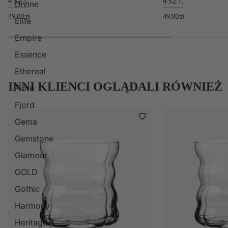
4 SZT.
4 SZT.
Divine
49,00 zł
49,00 zł
Elite
Empire
Essence
Ethereal
INNI KLIENCI OGLĄDALI RÓWNIEŻ
Fiore
Fjord
Gema
Gemstone
Glamour
GOLD
Gothic
Harmony
Heritage