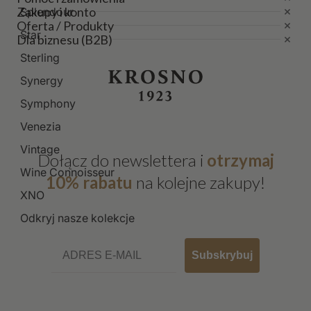
Zakupy i konto
Splendour
Oferta / Produkty
Star
Dla biznesu (B2B)
Sterling
Synergy
Symphony
Venezia
Vintage
Dołącz do newslettera i
otrzymaj
Wine Connoisseur
10% rabatu
na kolejne zakupy!
XNO
Odkryj nasze kolekcje
Email
Subskrybuj