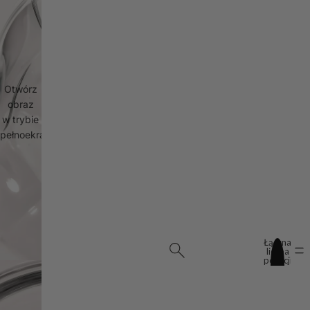
Otwórz
obraz
w trybie
pełnoekranowym
Łączna
liczba
pozycji
w
koszyku:
0