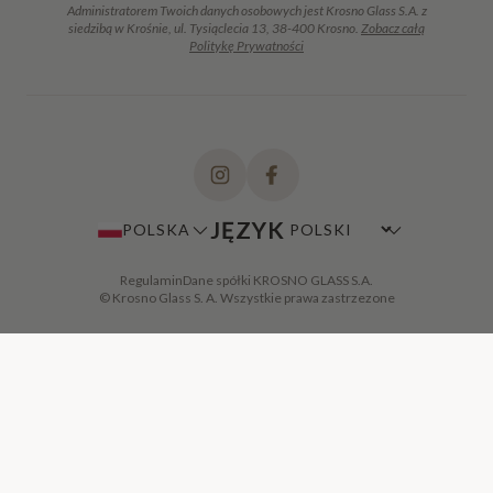
Administratorem Twoich danych osobowych jest Krosno Glass S.A. z
siedzibą w Krośnie, ul. Tysiąclecia 13, 38-400 Krosno.
Zobacz całą
Politykę Prywatności
JĘZYK
POLSKA
Regulamin
Dane spółki KROSNO GLASS S.A.
© Krosno Glass S. A. Wszystkie prawa zastrzezone
DODAJ DO KOSZYKA
·
49,00 ZŁ