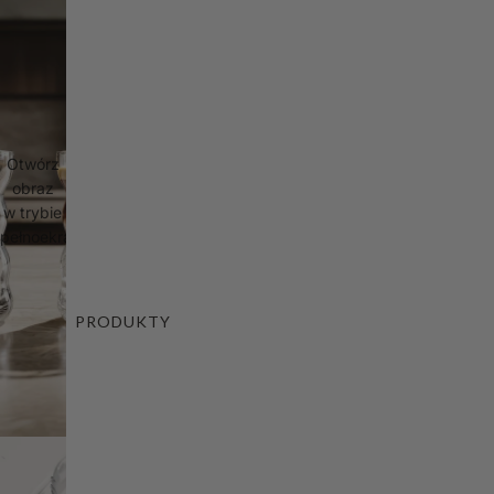
Otwórz
obraz
w trybie
pełnoekranowym
PRODUKTY