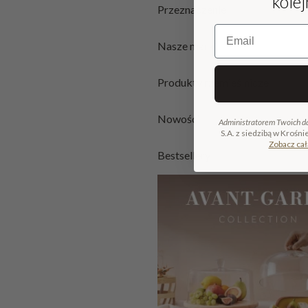
kole
Przeznaczenie
Email
Nasze marki
Produkty rzemieślnicze
Nowości
Administratorem Twoich d
S.A. z siedzibą w Krośni
Zobacz cał
Bestsellery