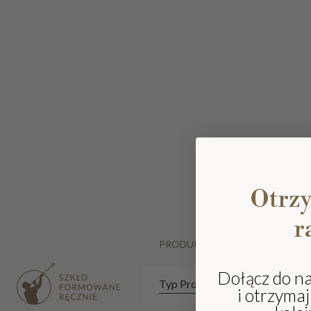
Otrz
r
PRODUKTY
Dołącz do n
Typ Produktu
i otrzyma