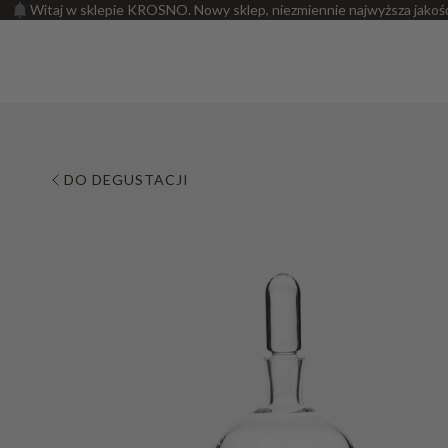
Witaj w sklepie KROSNO. Nowy sklep, niezmiennie najwyższa jakoś
DO DEGUSTACJI