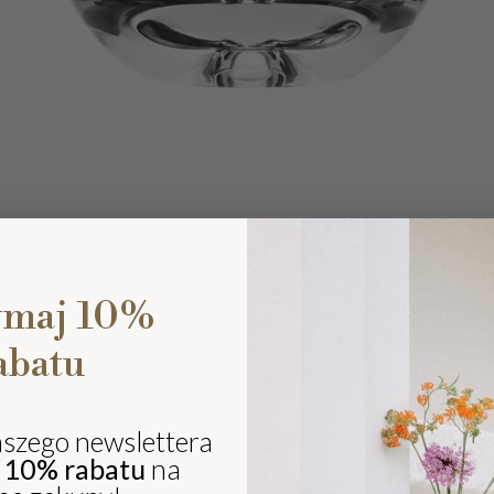
ymaj 10%
abatu
Ki
eli
sz
aszego newslettera
ki
j
10% rabatu
na
i