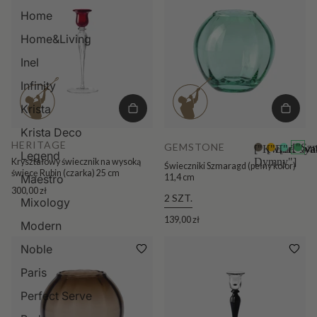
Home
Home&Living
Inel
Infinity
Krista
Krista Deco
HERITAGE
GEMSTONE
["Sz
["Kwarc
["Bursztyn
["Akwa
Legend
Dymny"]
Kryształowy świecznik na wysoką
Świeczniki Szmaragd (pełny kolor)
świecę Rubin (czarka) 25 cm
11,4 cm
Maestro
300,00 zł
2 SZT.
Mixology
139,00 zł
Modern
Noble
Paris
Perfect Serve