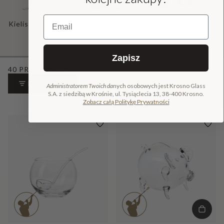
Email
Kieliszki i pokale
Szklanki
(182)
Karafki i dzbanki
(260)
(46)
Zapisz
40 PRODUKTÓW
FILTR
Administratorem Twoich da
nych osobowych jest Krosno Glass
SORTUJ:
S.A. z siedzibą w Krośnie, ul. Tysiąclecia 13, 38-400 Krosno.
Zobacz całą Politykę Prywatności