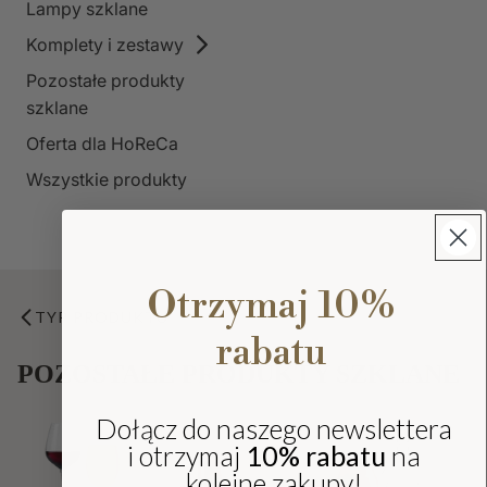
Lampy szklane
Komplety i zestawy
Pozostałe produkty
szklane
Oferta dla HoReCa
Wszystkie produkty
Otrzymaj 10%
TYP PRODUKTU
rabatu
POZOSTAŁE PRODUKTY SZKLANE
Dołącz do naszego newslettera
i otrzymaj
10% rabatu
na
kolejne zakupy!