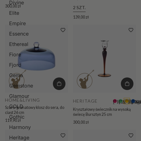
Divine
300,00 zł
2 SZT.
Elite
139,00 zł
Empire
Essence
Ethereal
Fiore
Fjord
Gema
Gemstone
Glamour
HOME&LIVING
HERITAGE
["Bursz
["Rubin"]
["Szmarag
["Ko
GOLD
Szaro-granatowy klosz do sera, do
Kryształowy świecznik na wysoką
ciast 26 cm
świecę Bursztyn 25 cm
Gothic
119,90 zł
300,00 zł
Harmony
Heritage