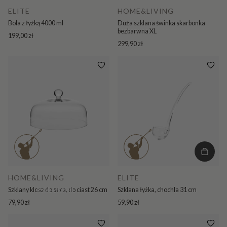
ELITE
HOME&LIVING
Bola z łyżką 4000 ml
Duża szklana świnka skarbonka
bezbarwna XL
199,00 zł
299,90 zł
HOME&LIVING
ELITE
KOLEKCJE
Szklany klosz do sera, do ciast 26 cm
Szklana łyżka, chochla 31 cm
79,90 zł
59,90 zł