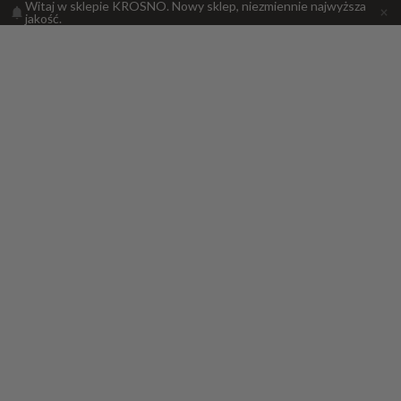
Witaj w sklepie KROSNO. Nowy sklep, niezmiennie najwyższa
jakość.