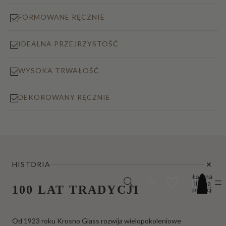
FORMOWANE RĘCZNIE
IDEALNA PRZEJRZYSTOŚĆ
WYSOKA TRWAŁOŚĆ
DEKOROWANY RĘCZNIE
HISTORIA
Łączna
liczba
100 LAT TRADYCJI
pozycji
w
koszyku:
0
Od 1923 roku Krosno Glass rozwija wielopokoleniowe