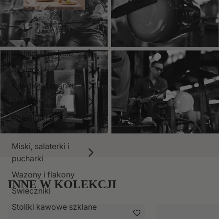
Kieliszki i pokale
Szklanki
Karafki i dzbanki
Patery
Pojemniki i
cukiernice
Miski, salaterki i
pucharki
Wazony i flakony
INNE W KOLEKCJI
Świeczniki
Stoliki kawowe szklane