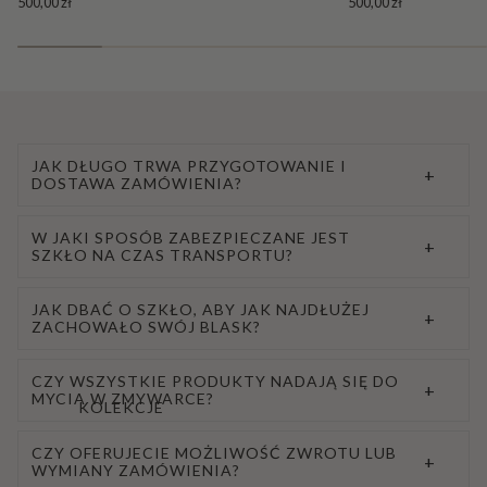
500,00 zł
500,00 zł
JAK DŁUGO TRWA PRZYGOTOWANIE I
+
DOSTAWA ZAMÓWIENIA?
W JAKI SPOSÓB ZABEZPIECZANE JEST
+
SZKŁO NA CZAS TRANSPORTU?
JAK DBAĆ O SZKŁO, ABY JAK NAJDŁUŻEJ
+
ZACHOWAŁO SWÓJ BLASK?
CZY WSZYSTKIE PRODUKTY NADAJĄ SIĘ DO
+
MYCIA W ZMYWARCE?
KOLEKCJE
CZY OFERUJECIE MOŻLIWOŚĆ ZWROTU LUB
+
WYMIANY ZAMÓWIENIA?