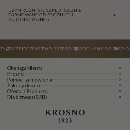
CZYM RÓŻNI SIĘ SZKŁO RĘCZNIE
+
FORMOWANE OD PRODUKCJI
AUTOMATYCZNEJ?
ZŁ
BEZPIECZEŃSTWO PRZESYŁEK
OFICJALNY SKLEP
SZYB
Obsługa klienta
Krosno
Pomoc i zamówienia
Zakupy i konto
Oferta / Produkty
Dla biznesu (B2B)