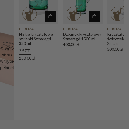
HERITAGE
HERITAGE
HERITAGE
Niskie kryształowe
Dzbanek kryształowy
Kryształow
szklanki Szmaragd
Szmaragd 1500 ml
świecznik S
330 ml
25 cm
400,00 zł
Otwórz
300,00 zł
2 SZT.
obraz
250,00 zł
w trybie
pełnoekranowym