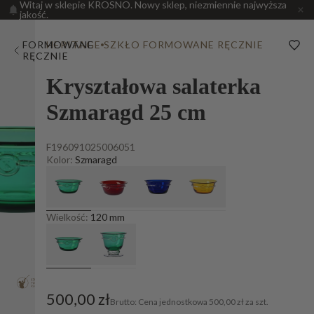
Witaj w sklepie KROSNO. Nowy sklep, niezmiennie najwyższa
jakość.
FORMOWANE
HERITAGE
SZKŁO FORMOWANE RĘCZNIE
RĘCZNIE
Kryształowa salaterka
Szmaragd 25 cm
F196091025006051
Kolor:
Szmaragd
Wielkość:
120 mm
500,00 zł
Cena jednostkowa
500,00 zł za szt.