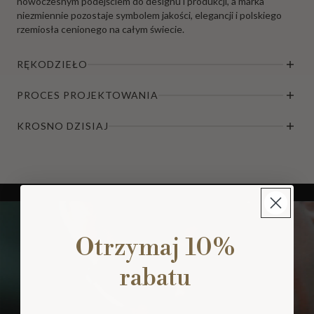
nowoczesnym podejściem do designu i produkcji, a marka
niezmiennie pozostaje symbolem jakości, elegancji i polskiego
rzemiosła cenionego na całym świecie.
RĘKODZIEŁO
PROCES PROJEKTOWANIA
KROSNO DZISIAJ
Otrzymaj 10%
rabatu