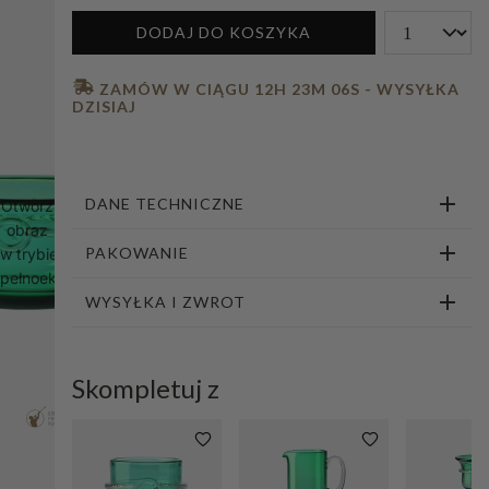
1
2
DODAJ DO KOSZYKA
 ZAMÓW W CIĄGU 
12H 23M 05S
 - WYSYŁKA 
DZISIAJ
DANE TECHNICZNE
Otwórz
obraz
PAKOWANIE
w trybie
pełnoekranowym
WYSYŁKA I ZWROT
Skompletuj z