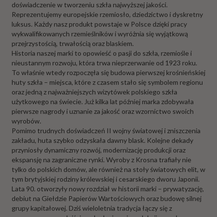
doświadczenie w tworzeniu szkła najwyższej jakości.
Reprezentujemy europejskie rzemiosło, dziedzictwo i dyskretny
luksus. Każdy nasz produkt powstaje w Polsce dzięki pracy
wykwalifikowanych rzemieślników i wyróżnia się wyjątkową
przejrzystością, trwałością oraz blaskiem.
Historia naszej marki to opowieść o pasji do szkła, rzemiośle i
nieustannym rozwoju, która trwa nieprzerwanie od 1923 roku.
To właśnie wtedy rozpoczęła się budowa pierwszej krośnieńskiej
huty szkła – miejsca, które z czasem stało się symbolem regionu
oraz jedną z najważniejszych wizytówek polskiego szkła
użytkowego na świecie. Już kilka lat później marka zdobywała
pierwsze nagrody i uznanie za jakość oraz wzornictwo swoich
wyrobów.
Pomimo trudnych doświadczeń II wojny światowej i zniszczenia
zakładu, huta szybko odzyskała dawny blask. Kolejne dekady
przyniosły dynamiczny rozwój, modernizację produkcji oraz
ekspansję na zagraniczne rynki. Wyroby z Krosna trafiały nie
tylko do polskich domów, ale również na stoły światowych elit, w
tym brytyjskiej rodziny królewskiej i cesarskiego dworu Japonii.
Lata 90. otworzyły nowy rozdział w historii marki – prywatyzację,
debiut na Giełdzie Papierów Wartościowych oraz budowę silnej
grupy kapitałowej. Dziś wieloletnia tradycja łączy się z