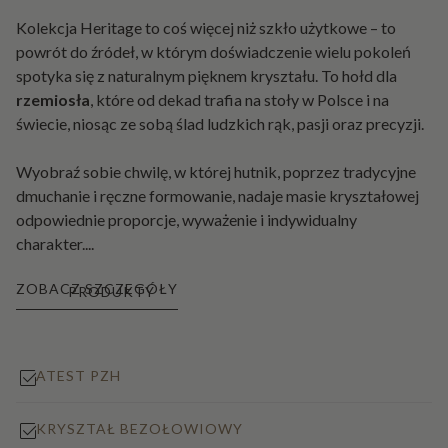
Kolekcja Heritage to coś więcej niż szkło użytkowe – to
powrót do źródeł, w którym doświadczenie wielu pokoleń
spotyka się z naturalnym pięknem kryształu. To hołd dla
rzemiosła
, które od dekad trafia na stoły w Polsce i na
świecie, niosąc ze sobą ślad ludzkich rąk, pasji oraz precyzji.
Wyobraź sobie chwilę, w której hutnik, poprzez tradycyjne
dmuchanie i ręczne formowanie, nadaje masie kryształowej
odpowiednie proporcje, wyważenie i indywidualny
charakter.
...
ZOBACZ SZCZEGÓŁY
PRODUKTY
ATEST PZH
KRYSZTAŁ BEZOŁOWIOWY