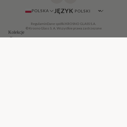
JĘZYK
POLSKA
Regulamin
Dane spółki KROSNO GLASS S.A.
© Krosno Glass S. A. Wszystkie prawa zastrzezone
Kolekcje
Avant-Garde
Balance
DODAJ DO KOSZYKA
·
500,00 ZŁ
Basic
Bubble
Caro
Celebration
Celebration Moments
Chill
Deco