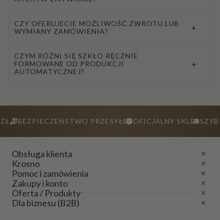
CZY OFERUJECIE MOŻLIWOŚĆ ZWROTU LUB
+
WYMIANY ZAMÓWIENIA?
CZYM RÓŻNI SIĘ SZKŁO RĘCZNIE
+
FORMOWANE OD PRODUKCJI
AUTOMATYCZNEJ?
ZŁ
BEZPIECZEŃSTWO PRZESYŁEK
OFICJALNY SKLEP
SZYB
Obsługa klienta
Krosno
Pomoc i zamówienia
Zakupy i konto
Oferta / Produkty
Dla biznesu (B2B)