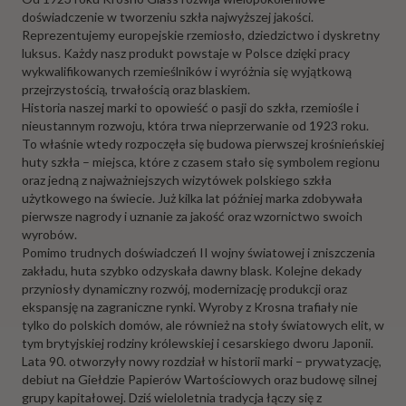
doświadczenie w tworzeniu szkła najwyższej jakości.
Reprezentujemy europejskie rzemiosło, dziedzictwo i dyskretny
luksus. Każdy nasz produkt powstaje w Polsce dzięki pracy
wykwalifikowanych rzemieślników i wyróżnia się wyjątkową
przejrzystością, trwałością oraz blaskiem.
Historia naszej marki to opowieść o pasji do szkła, rzemiośle i
nieustannym rozwoju, która trwa nieprzerwanie od 1923 roku.
To właśnie wtedy rozpoczęła się budowa pierwszej krośnieńskiej
huty szkła – miejsca, które z czasem stało się symbolem regionu
oraz jedną z najważniejszych wizytówek polskiego szkła
użytkowego na świecie. Już kilka lat później marka zdobywała
pierwsze nagrody i uznanie za jakość oraz wzornictwo swoich
wyrobów.
Pomimo trudnych doświadczeń II wojny światowej i zniszczenia
zakładu, huta szybko odzyskała dawny blask. Kolejne dekady
przyniosły dynamiczny rozwój, modernizację produkcji oraz
ekspansję na zagraniczne rynki. Wyroby z Krosna trafiały nie
tylko do polskich domów, ale również na stoły światowych elit, w
tym brytyjskiej rodziny królewskiej i cesarskiego dworu Japonii.
Lata 90. otworzyły nowy rozdział w historii marki – prywatyzację,
debiut na Giełdzie Papierów Wartościowych oraz budowę silnej
grupy kapitałowej. Dziś wieloletnia tradycja łączy się z