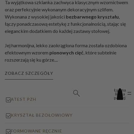
Ta wyjątkowa szklanka zachwyca klasycznym wzornictwem
oraz perfekcyjnie wykonanym dekoracyjnym szlifem.
Wykonana z wysokiej jakości
bezbarwnego kryształu
,
łączy ponadczasową estetykę z funkcjonalnością, stając się
eleganckim dodatkiem do każdej zastawy stołowej.
Jej harmonijna, lekko zaokrąglona forma została ozdobiona
efektownym wzorem
pionowych cięć
, które subtelnie
rozszerzają się ku górze.
...
ZOBACZ SZCZEGÓŁY
Łączna
liczba
pozycji
ATEST PZH
w
koszyku:
0
KRYSZTAŁ BEZOŁOWIOWY
FORMOWANE RĘCZNIE