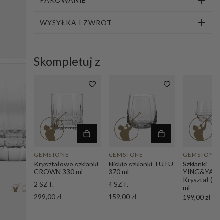
PAKOWANIE
1
2
3
WYSYŁKA I ZWROT
Skompletuj z
GEMSTONE
GEMSTONE
GEMSTONE
Kryształowe szklanki
Niskie szklanki TUTU
Szklanki
CROWN 330 ml
370 ml
YING&YAN
Kryształ (2 
2 SZT.
4 SZT.
ml
299,00 zł
159,00 zł
199,00 zł