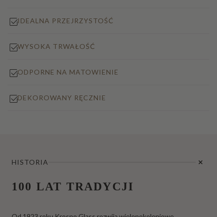
IDEALNA PRZEJRZYSTOŚĆ
WYSOKA TRWAŁOŚĆ
ODPORNE NA MATOWIENIE
DEKOROWANY RĘCZNIE
HISTORIA
100 LAT TRADYCJI
Od 1923 roku Krosno Glass rozwija wielopokoleniowe