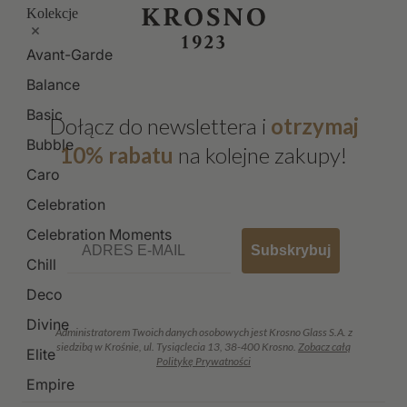
Kolekcje
Avant-Garde
Balance
Basic
Dołącz do newslettera i
otrzymaj
Bubble
10% rabatu
na kolejne zakupy!
Caro
Celebration
Celebration Moments
Email
Subskrybuj
Chill
Deco
Divine
Administratorem Twoich danych osobowych jest Krosno Glass S.A. z
siedzibą w Krośnie, ul. Tysiąclecia 13, 38-400 Krosno.
Zobacz całą
Elite
Politykę Prywatności
Empire