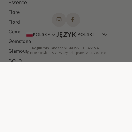
Essence
Fiore
Fjord
Gema
JĘZYK
POLSKA
Gemstone
Regulamin
Dane spółki KROSNO GLASS S.A.
Glamour
© Krosno Glass S. A. Wszystkie prawa zastrzezone
GOLD
Gothic
Harmony
DODAJ DO KOSZYKA
·
399,00 ZŁ
Heritage
Home
Home&Living
Inel
Infinity