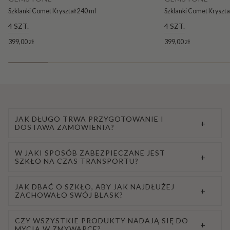
Szklanki Comet Kryształ 240 ml
Szklanki Comet Kryszta
4 SZT.
4 SZT.
399,00 zł
399,00 zł
JAK DŁUGO TRWA PRZYGOTOWANIE I
+
DOSTAWA ZAMÓWIENIA?
W JAKI SPOSÓB ZABEZPIECZANE JEST
+
SZKŁO NA CZAS TRANSPORTU?
JAK DBAĆ O SZKŁO, ABY JAK NAJDŁUŻEJ
+
ZACHOWAŁO SWÓJ BLASK?
CZY WSZYSTKIE PRODUKTY NADAJĄ SIĘ DO
+
MYCIA W ZMYWARCE?