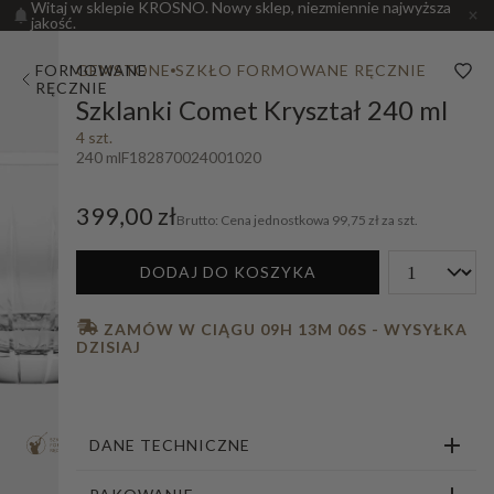
Witaj w sklepie KROSNO. Nowy sklep, niezmiennie najwyższa
jakość.
FORMOWANE
GEMSTONE
SZKŁO FORMOWANE RĘCZNIE
RĘCZNIE
Szklanki Comet Kryształ 240 ml
4 szt.
240 ml
F182870024001020
399,00 zł
Cena jednostkowa
99,75 zł za szt.
DODAJ DO KOSZYKA
 ZAMÓW W CIĄGU 
09H 13M 05S
 - WYSYŁKA 
DZISIAJ
DANE TECHNICZNE