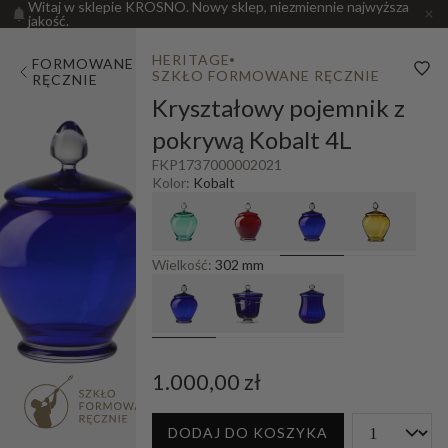
Witaj w sklepie KROSNO. Nowy sklep, niezmiennie najwyższa
jakość.
HERITAGE
FORMOWANE
SZKŁO FORMOWANE RĘCZNIE
RĘCZNIE
Kryształowy pojemnik z
pokrywą Kobalt 4L
FKP1737000002021
Kolor:
Kobalt
Wielkość:
302 mm
1.000,00 zł
DODAJ DO KOSZYKA