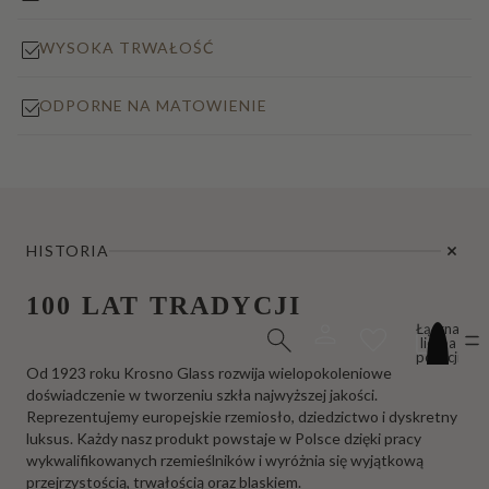
WYSOKA TRWAŁOŚĆ
ODPORNE NA MATOWIENIE
HISTORIA
100 LAT TRADYCJI
Łączna
liczba
pozycji
w
Od 1923 roku Krosno Glass rozwija wielopokoleniowe
koszyku:
doświadczenie w tworzeniu szkła najwyższej jakości.
0
Reprezentujemy europejskie rzemiosło, dziedzictwo i dyskretny
luksus. Każdy nasz produkt powstaje w Polsce dzięki pracy
wykwalifikowanych rzemieślników i wyróżnia się wyjątkową
przejrzystością, trwałością oraz blaskiem.