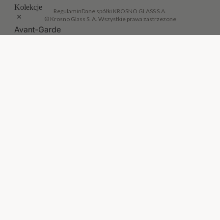
Kolekcje
Regulamin
Dane spółki KROSNO GLASS S.A.
© Krosno Glass S. A. Wszystkie prawa zastrzezone
Avant-Garde
Balance
Basic
DODAJ DO KOSZYKA
·
1.000,00 ZŁ
Bubble
Caro
Celebration
Celebration Moments
Chill
Deco
Divine
Elite
Empire