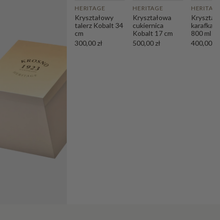
HERITAGE
HERITAGE
HERITAG
Kryształowy
Kryształowa
Kryształ
talerz Kobalt 34
cukiernica
karafka K
cm
Kobalt 17 cm
800 ml
300,00 zł
500,00 zł
400,00 zł