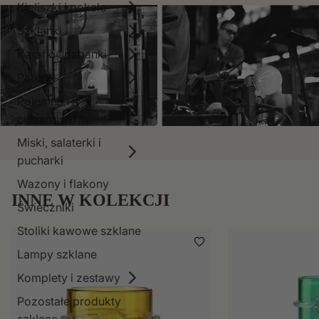
Kieliszki i pokale
Szklanki
Karafki i dzbanki
Patery
Pojemniki i
cukiernice
Miski, salaterki i
pucharki
Wazony i flakony
INNE W KOLEKCJI
Świeczniki
Stoliki kawowe szklane
Lampy szklane
Komplety i zestawy
Pozostałe produkty
szklane