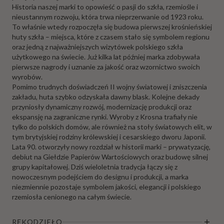
Historia naszej marki to opowieść o pasji do szkła, rzemiośle i
nieustannym rozwoju, która trwa nieprzerwanie od 1923 roku.
To właśnie wtedy rozpoczęła się budowa pierwszej krośnieńskiej
huty szkła – miejsca, które z czasem stało się symbolem regionu
oraz jedną z najważniejszych wizytówek polskiego szkła
użytkowego na świecie. Już kilka lat później marka zdobywała
pierwsze nagrody i uznanie za jakość oraz wzornictwo swoich
wyrobów.
Pomimo trudnych doświadczeń II wojny światowej i zniszczenia
zakładu, huta szybko odzyskała dawny blask. Kolejne dekady
przyniosły dynamiczny rozwój, modernizację produkcji oraz
ekspansję na zagraniczne rynki. Wyroby z Krosna trafiały nie
tylko do polskich domów, ale również na stoły światowych elit, w
tym brytyjskiej rodziny królewskiej i cesarskiego dworu Japonii.
Lata 90. otworzyły nowy rozdział w historii marki – prywatyzację,
debiut na Giełdzie Papierów Wartościowych oraz budowę silnej
grupy kapitałowej. Dziś wieloletnia tradycja łączy się z
nowoczesnym podejściem do designu i produkcji, a marka
niezmiennie pozostaje symbolem jakości, elegancji i polskiego
rzemiosła cenionego na całym świecie.
RĘKODZIEŁO