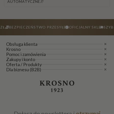
AUTOMATYCZNEJ?
ZŁ
BEZPIECZEŃSTWO PRZESYŁEK
OFICJALNY SKLEP
SZYB
Obsługa klienta
Krosno
Pomoc i zamówienia
Zakupy i konto
Oferta / Produkty
Dla biznesu (B2B)
Dołącz do newslettera i
otrzymaj