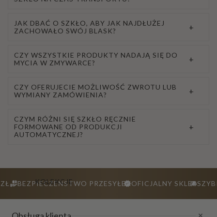
JAK DBAĆ O SZKŁO, ABY JAK NAJDŁUŻEJ
+
ZACHOWAŁO SWÓJ BLASK?
CZY WSZYSTKIE PRODUKTY NADAJĄ SIĘ DO
+
MYCIA W ZMYWARCE?
CZY OFERUJECIE MOŻLIWOŚĆ ZWROTU LUB
+
WYMIANY ZAMÓWIENIA?
CZYM RÓŻNI SIĘ SZKŁO RĘCZNIE
+
FORMOWANE OD PRODUKCJI
AUTOMATYCZNEJ?
KOLEKCJE
ZŁ
BEZPIECZEŃSTWO PRZESYŁEK
OFICJALNY SKLEP
SZYB
Obsługa klienta