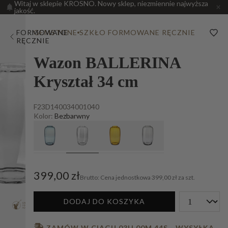
Witaj w sklepie KROSNO. Nowy sklep, niezmiennie najwyższa
jakość.
FORMOWANE
GEMSTONE
SZKŁO FORMOWANE RĘCZNIE
RĘCZNIE
Wazon BALLERINA
Kryształ 34 cm
F23D140034001040
Kolor:
Bezbarwny
399,00 zł
Cena jednostkowa
399,00 zł za szt.
DODAJ DO KOSZYKA
 ZAMÓW W CIĄGU 
03H 00M 43S
 - WYSYŁKA 