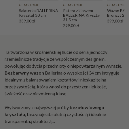
GEMSTONE
GEMSTONE
GEMSTONE
Salaterka BALLERINA
Patera z kloszem
Wazon BAL
Kryształ 30 cm
BALLERINA Kryształ
Bronzyt 24,
31,5 cm
339,00 zł
399,00 zł
299,00 zł
Ta tworzona w krośnieńskiej hucie od seria jednoczy
rzemieślnicze tradycje ze współczesnym designem,
powołując do życia przedmioty o niepowtarzalnym wyrazie.
Bezbarwny wazon
Ballerina o wysokości 34 cm intryguje
idealnym zbalansowaniem kształtów i nieskazitelną
przejrzystością, która wnosi do przestrzeni lekkość,
świeżość oraz niezmienną klasę.
Wytworzony z najwyższej próby
bezołowiowego
kryształu
, fascynuje absolutną czystością i idealnie
transparentną strukturą.
...