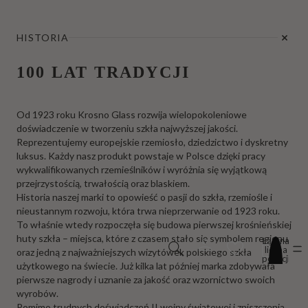
HISTORIA
100 LAT TRADYCJI
Od 1923 roku Krosno Glass rozwija wielopokoleniowe
doświadczenie w tworzeniu szkła najwyższej jakości.
Reprezentujemy europejskie rzemiosło, dziedzictwo i dyskretny
luksus. Każdy nasz produkt powstaje w Polsce dzięki pracy
wykwalifikowanych rzemieślników i wyróżnia się wyjątkową
przejrzystością, trwałością oraz blaskiem.
Historia naszej marki to opowieść o pasji do szkła, rzemiośle i
nieustannym rozwoju, która trwa nieprzerwanie od 1923 roku.
To właśnie wtedy rozpoczęła się budowa pierwszej krośnieńskiej
huty szkła – miejsca, które z czasem stało się symbolem regionu
Łączna
liczba
oraz jedną z najważniejszych wizytówek polskiego szkła
pozycji
użytkowego na świecie. Już kilka lat później marka zdobywała
w
koszyku:
pierwsze nagrody i uznanie za jakość oraz wzornictwo swoich
0
wyrobów.
Pomimo trudnych doświadczeń II wojny światowej i zniszczenia