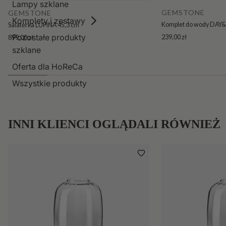
Lampy szklane
GEMSTONE
GEMSTONE
Komplety i zestawy
Komplet do wody DAY&N
Salaterka LUPINA 45,3 cm
Pozostałe produkty
239,00 zł
899,00 zł
szklane
Oferta dla HoReCa
Wszystkie produkty
INNI KLIENCI OGLĄDALI RÓWNIEŻ