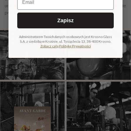
unikalny charakter, który harmonijnie współgra z ich formą, nie
przytłaczając jej.
Zapisz
Produkty
Administratorem Twoich da
nych osobowych jest Krosno Glass
S.A. z siedzibą w Krośnie, ul. Tysiąclecia 13, 38-400 Krosno.
Zobacz całą Politykę Prywatności
Typ Produktu
Przeznaczenie
Nasze marki
Produkty rzemieślnicze
Nowości
Bestsellery