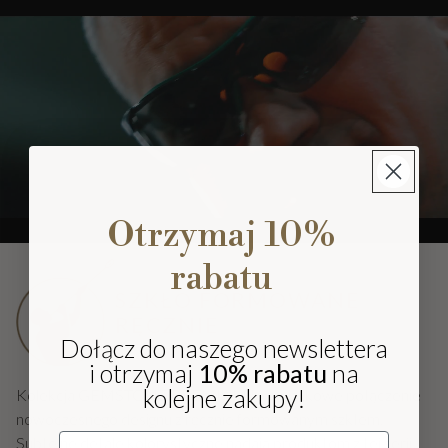
Otrzymaj 10%
rabatu
SZKŁO FORMOWANE
RĘCZNIE
Dołącz do naszego newslettera
i otrzymaj
10% rabatu
na
kolejne zakupy!
Kolekcja GEMSTONE PREMIUM to wyjątkowe połączenie
nowoczesnego designu z ręcznie formowanym szkłem.
Email
Subtelne detale kolorystyczne nadają produktom z tej serii