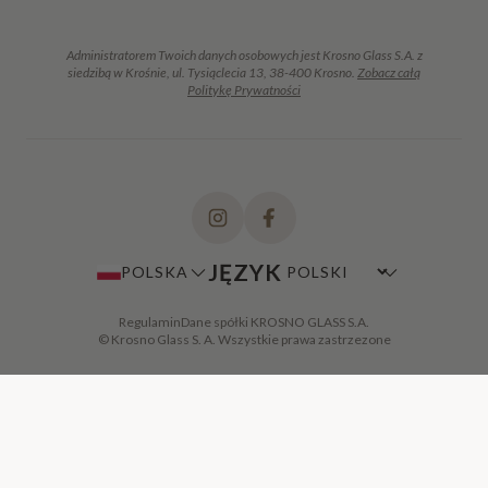
Administratorem Twoich danych osobowych jest Krosno Glass S.A. z
siedzibą w Krośnie, ul. Tysiąclecia 13, 38-400 Krosno.
Zobacz całą
Politykę Prywatności
JĘZYK
POLSKA
Regulamin
Dane spółki KROSNO GLASS S.A.
© Krosno Glass S. A. Wszystkie prawa zastrzezone
DODAJ DO KOSZYKA
·
399,00 ZŁ