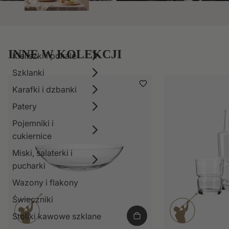
INNE W KOLEKCJI
Kieliszki i pokale
Szklanki
Karafki i dzbanki
Patery
Pojemniki i
cukiernice
Miski, salaterki i
pucharki
Wazony i flakony
Świeczniki
Stoliki kawowe szklane