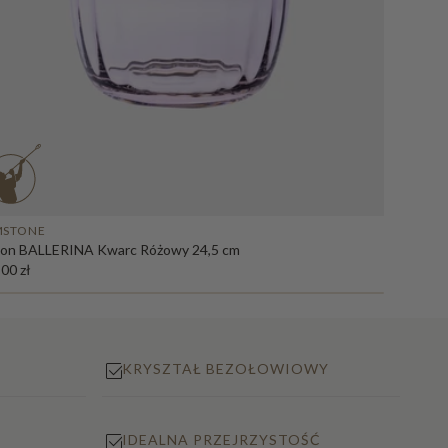
GEMST
MSTONE
Wazon 
on BALLERINA Kwarc Różowy 24,5 cm
399,00 
00 zł
KRYSZTAŁ BEZOŁOWIOWY
IDEALNA PRZEJRZYSTOŚĆ