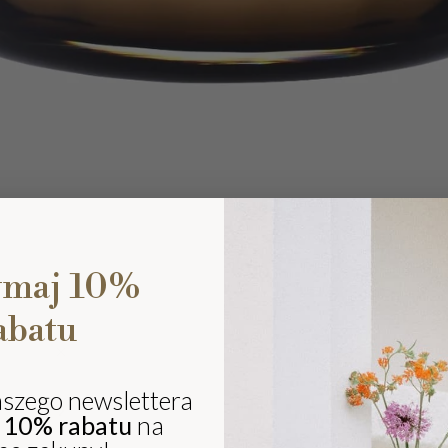
ymaj 10%
abatu
Ki
eli
sz
aszego newslettera
ki
j
10% rabatu
na
i