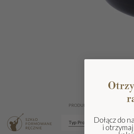
Otrz
r
PRODUKTY
Dołącz do n
Typ Produktu
i otrzyma