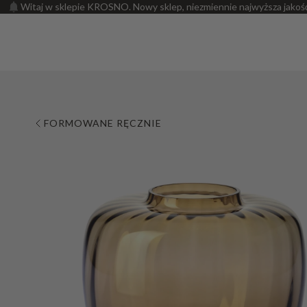
Witaj w sklepie KROSNO. Nowy sklep, niezmiennie najwyższa jakoś
FORMOWANE RĘCZNIE