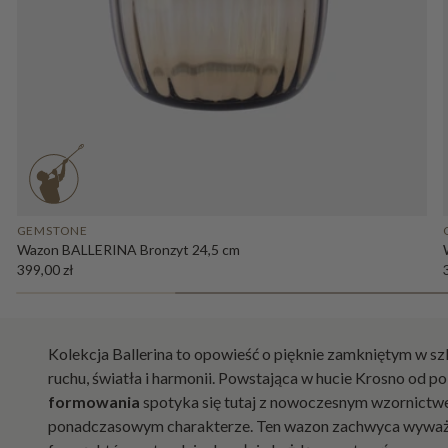
GEMSTONE
Wazon BALLERINA Bronzyt 24,5 cm
399,00 zł
Kolekcja Ballerina to opowieść o pięknie zamkniętym w szk
ruchu, światła i harmonii. Powstająca w hucie Krosno od p
formowania
spotyka się tutaj z nowoczesnym wzornictw
ponadczasowym charakterze. Ten wazon zachwyca wyważo