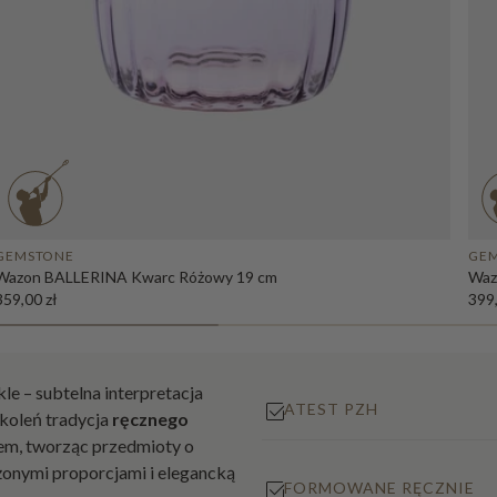
er
ni
ce
M
is
ki,
sa
la
te
GEMSTONE
GE
rk
Wazon BALLERINA Kwarc Różowy 19 cm
Waz
359,00 zł
399,
i i
p
uc
ha
le – subtelna interpretacja
ATEST PZH
rk
okoleń tradycja
ręcznego
i
em, tworząc przedmioty o
nymi proporcjami i elegancką
FORMOWANE RĘCZNIE
Wazo