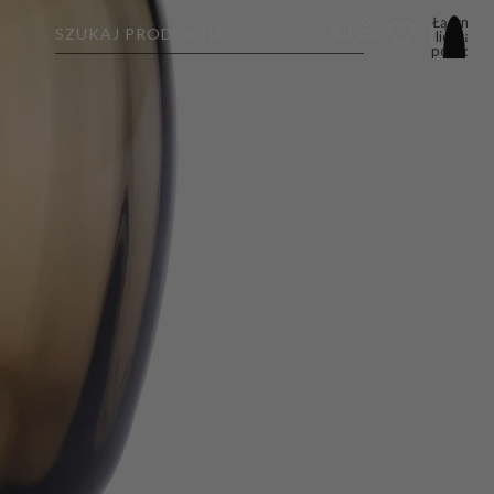
Łączna
SZUKAJ PRODUKTU
liczba
pozycji
w
koszyku:
0