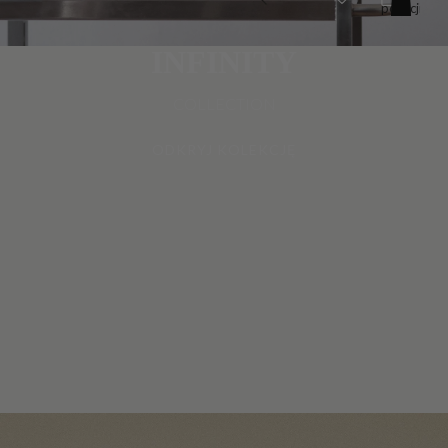
pozycji
w
koszyku:
0
INFINITY
COLLECTION
ODKRYJ KOLEKCJĘ