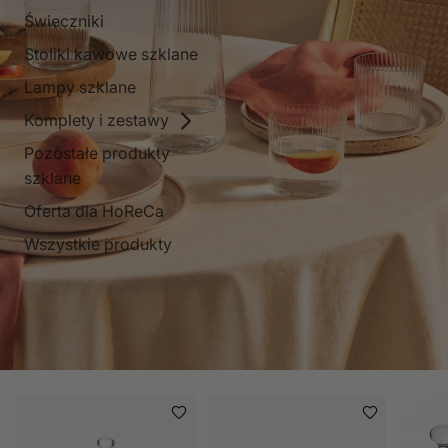
Świeczniki
Stoliki kawowe szklane
Lampy szklane
Komplety i zestawy
Pozostałe produkty
szklane
Oferta dla HoReCa
Wszystkie produkty