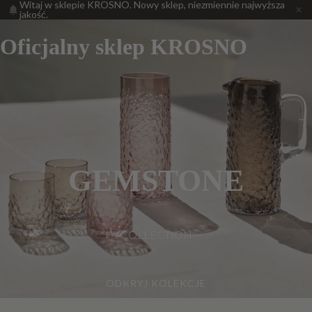
Witaj w sklepie KROSNO. Nowy sklep, niezmiennie najwyższa
jakość.
Oficjalny sklep KROSNO
GEMSTONE
COLLECTION
ODKRYJ KOLEKCJE