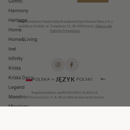
Gothic
Harmony
Heritage
Administratorem Twoich danych osobowych jest Krosno Glass S.A. z
siedzibą w Krośnie, ul. Tysiąclecia 13, 38-400 Krosno.
Zobacz całą
Home
Politykę Prywatności
Home&Living
Inel
Infinity
Krista
Krista Deco
JĘZYK
POLSKA
Legend
Regulamin
Dane spółki KROSNO GLASS S.A.
Maestro
© Krosno Glass S. A. Wszystkie prawa zastrzezone
Mixology
Modern
Noble