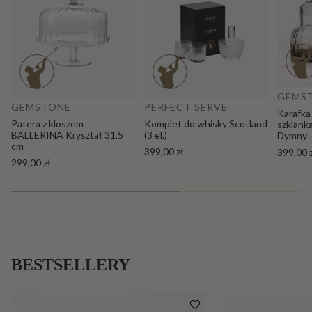
Do
Dodaj do koszyka
GEMS
GEMSTONE
PERFECT SERVE
Karafka
Patera z kloszem
Komplet do whisky Scotland
szklank
BALLERINA Kryształ 31,5
(3 el.)
Dymny
cm
399,00 zł
399,00 
299,00 zł
BESTSELLERY