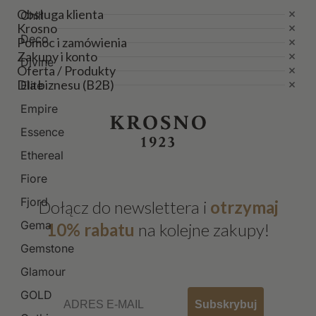
Obsługa klienta
Chill
Krosno
Deco
Pomoc i zamówienia
Zakupy i konto
Divine
Oferta / Produkty
Dla biznesu (B2B)
Elite
Empire
Essence
Ethereal
Fiore
Fjord
Dołącz do newslettera i
otrzymaj
Gema
10% rabatu
na kolejne zakupy!
Gemstone
Glamour
Email
GOLD
Subskrybuj