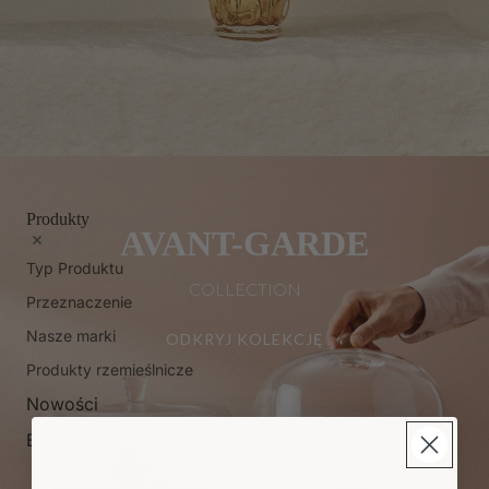
Produkty
AVANT-GARDE
Typ Produktu
COLLECTION
Przeznaczenie
Nasze marki
ODKRYJ KOLEKCJĘ
Produkty rzemieślnicze
Nowości
Bestsellery