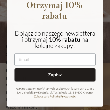
Otrzymaj 10%
rabatu
Dołącz do naszego newslettera
i otrzymaj
10% rabatu
na
kolejne zakupy!
Kieliszki i pokale
Szklanki
Email
Karafki i dzbanki
Patery
Zapisz
Pojemniki i
NA PREZENT
cukiernice
Administratorem Twoich da
nych osobowych jest Krosno Glass
Miski, salaterki i
S.A. z siedzibą w Krośnie, ul. Tysiąclecia 13, 38-400 Krosno.
COLLECTION
Zobacz całą Politykę Prywatności
pucharki
ODKRYJ KOLEKCJĘ
Wazony i flakony