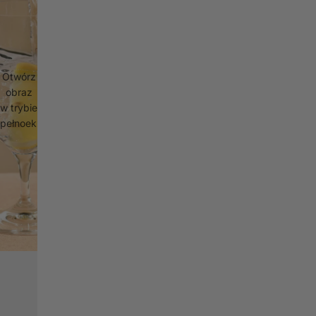
Otwórz
obraz
w trybie
pełnoekranowym