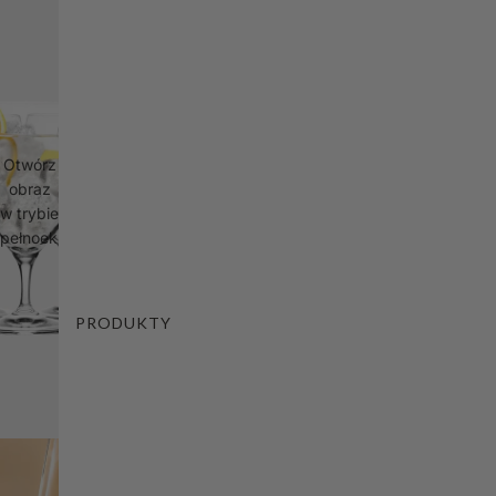
Otwórz
obraz
w trybie
pełnoekranowym
PRODUKTY