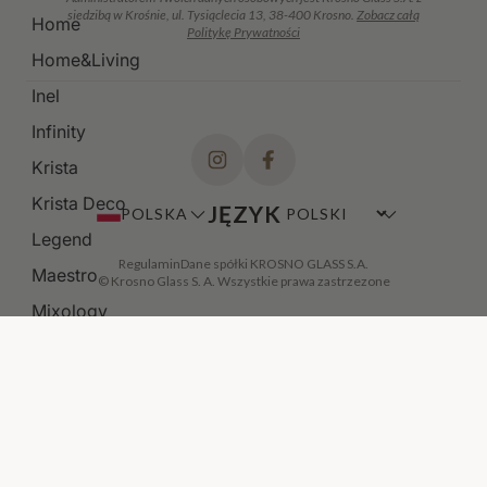
siedzibą w Krośnie, ul. Tysiąclecia 13, 38-400 Krosno.
Zobacz całą
Home
Politykę Prywatności
Home&Living
Inel
Infinity
Krista
Krista Deco
JĘZYK
POLSKA
Legend
Regulamin
Dane spółki KROSNO GLASS S.A.
Maestro
© Krosno Glass S. A. Wszystkie prawa zastrzezone
Mixology
Modern
Noble
DODAJ DO KOSZYKA
·
109,00 ZŁ
Paris
Perfect Serve