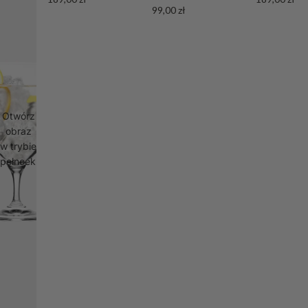
99,00 zł
Otwórz
obraz
w trybie
pełnoekranowym