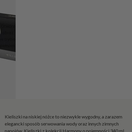
Otwórz
obraz
w trybie
pełnoekranowym
Kieliszki na niskiej nóżce to niezwykle wygodny, a zarazem
elegancki sposób serwowania wody oraz innych zimnych
napojów. Kieliszki z kolekcji Harmony o pojemności 340 ml