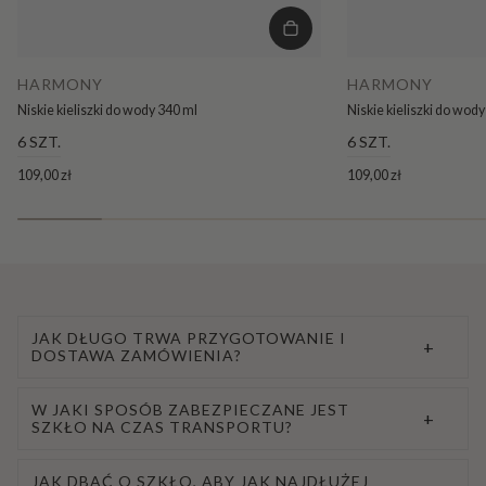
HARMONY
HARMONY
Niskie kieliszki do wody 340 ml
Niskie kieliszki do wod
6 SZT.
6 SZT.
109,00 zł
109,00 zł
JAK DŁUGO TRWA PRZYGOTOWANIE I
+
DOSTAWA ZAMÓWIENIA?
W JAKI SPOSÓB ZABEZPIECZANE JEST
+
SZKŁO NA CZAS TRANSPORTU?
JAK DBAĆ O SZKŁO, ABY JAK NAJDŁUŻEJ