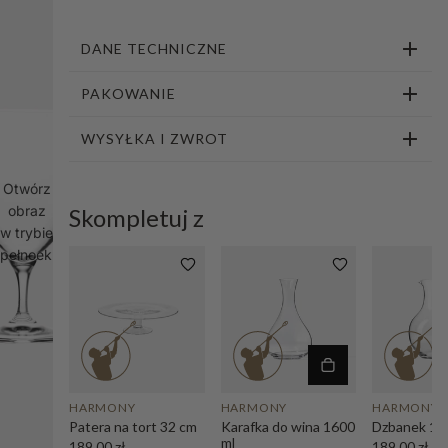
1
2
3
4
5
6
DANE TECHNICZNE
PAKOWANIE
WYSYŁKA I ZWROT
Otwórz
obraz
Skompletuj z
w trybie
pełnoekranowym
HARMONY
HARMONY
HARMONY
Patera na tort 32 cm
Karafka do wina 1600
Dzbanek 18
ml
189,00 zł
189,00 zł