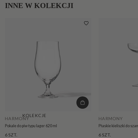
INNE W KOLEKCJI
KOLEKCJE
HARMONY
HARMONY
Pokale do piw typu lager 620 ml
Płaskie kieliszki do sz
6 SZT.
6 SZT.