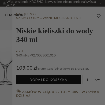
Witaj w sklepie KROSNO. Nowy sklep, niezmiennie najwyższa
jakość.
HARMONY
HARMONY
SZKŁO FORMOWANE MECHANICZNIE
Niskie kieliszki do wody
340 ml
6 szt.
340 ml
F579270033001010
109,00 zł
Cena jednostkowa
18,17 zł za szt.
DODAJ DO KOSZYKA
 ZAMÓW W CIĄGU 
22H 45M 37S
 - WYSYŁKA 
DZISIAJ