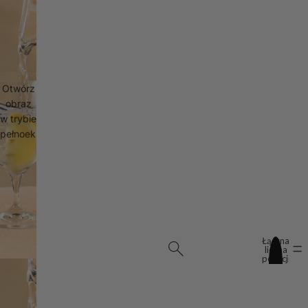
Otwórz
obraz
w trybie
pełnoekranowym
Łączna
liczba
pozycji
w
koszyku:
0