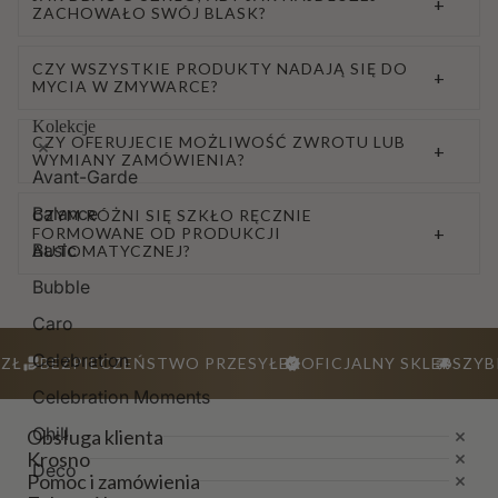
+
ZACHOWAŁO SWÓJ BLASK?
CZY WSZYSTKIE PRODUKTY NADAJĄ SIĘ DO
+
MYCIA W ZMYWARCE?
Kolekcje
CZY OFERUJECIE MOŻLIWOŚĆ ZWROTU LUB
+
WYMIANY ZAMÓWIENIA?
Avant-Garde
Balance
CZYM RÓŻNI SIĘ SZKŁO RĘCZNIE
+
FORMOWANE OD PRODUKCJI
Basic
AUTOMATYCZNEJ?
Bubble
Caro
Celebration
ZŁ
BEZPIECZEŃSTWO PRZESYŁEK
OFICJALNY SKLEP
SZYB
Celebration Moments
Chill
Obsługa klienta
Krosno
Deco
Pomoc i zamówienia