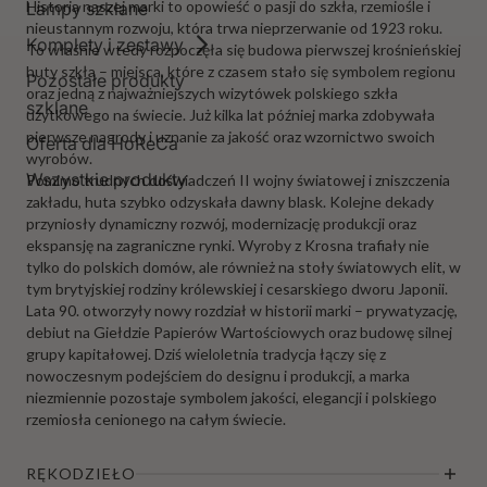
Historia naszej marki to opowieść o pasji do szkła, rzemiośle i
Lampy szklane
nieustannym rozwoju, która trwa nieprzerwanie od 1923 roku.
Komplety i zestawy
To właśnie wtedy rozpoczęła się budowa pierwszej krośnieńskiej
huty szkła – miejsca, które z czasem stało się symbolem regionu
Pozostałe produkty
oraz jedną z najważniejszych wizytówek polskiego szkła
szklane
użytkowego na świecie. Już kilka lat później marka zdobywała
pierwsze nagrody i uznanie za jakość oraz wzornictwo swoich
Oferta dla HoReCa
wyrobów.
Wszystkie produkty
Pomimo trudnych doświadczeń II wojny światowej i zniszczenia
zakładu, huta szybko odzyskała dawny blask. Kolejne dekady
przyniosły dynamiczny rozwój, modernizację produkcji oraz
ekspansję na zagraniczne rynki. Wyroby z Krosna trafiały nie
tylko do polskich domów, ale również na stoły światowych elit, w
tym brytyjskiej rodziny królewskiej i cesarskiego dworu Japonii.
Lata 90. otworzyły nowy rozdział w historii marki – prywatyzację,
debiut na Giełdzie Papierów Wartościowych oraz budowę silnej
grupy kapitałowej. Dziś wieloletnia tradycja łączy się z
nowoczesnym podejściem do designu i produkcji, a marka
niezmiennie pozostaje symbolem jakości, elegancji i polskiego
rzemiosła cenionego na całym świecie.
RĘKODZIEŁO