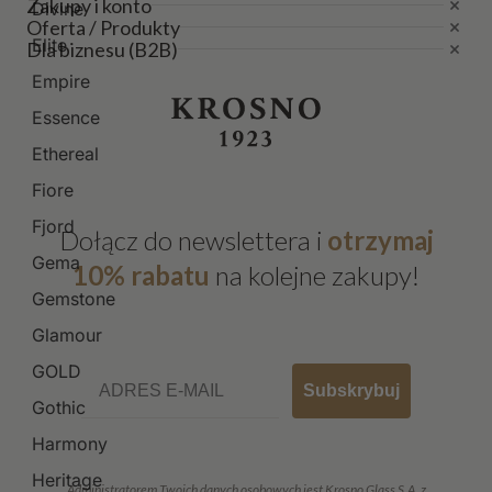
Zakupy i konto
Divine
Oferta / Produkty
Elite
Dla biznesu (B2B)
Empire
Essence
Ethereal
Fiore
Fjord
Dołącz do newslettera i
otrzymaj
Gema
10% rabatu
na kolejne zakupy!
Gemstone
Glamour
GOLD
Email
Subskrybuj
Gothic
Harmony
Heritage
Administratorem Twoich danych osobowych jest Krosno Glass S.A. z