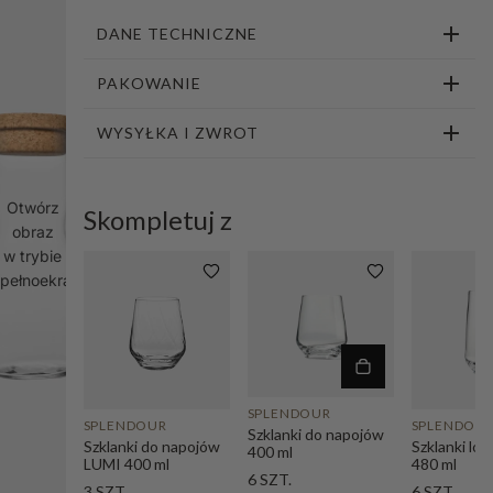
1
2
3
4
5
DANE TECHNICZNE
PAKOWANIE
WYSYŁKA I ZWROT
Otwórz
Skompletuj z
obraz
w trybie
pełnoekranowym
SPLENDOUR
SPLENDOUR
SPLENDOU
Szklanki do napojów
Szklanki do napojów
Szklanki lon
400 ml
LUMI 400 ml
480 ml
6 SZT.
3 SZT.
6 SZT.