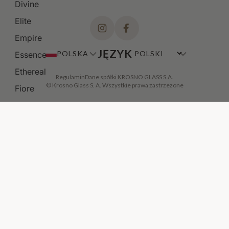
Divine
Elite
Empire
JĘZYK
POLSKA
Essence
Ethereal
Regulamin
Dane spółki KROSNO GLASS S.A.
© Krosno Glass S. A. Wszystkie prawa zastrzezone
Fiore
Fjord
Gema
Gemstone
DODAJ DO KOSZYKA
·
49,00 ZŁ
Glamour
GOLD
Gothic
Harmony
Heritage