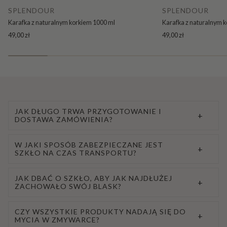
SPLENDOUR
SPLENDOUR
Karafka z naturalnym korkiem 1000 ml
Karafka z naturalnym 
49,00 zł
49,00 zł
JAK DŁUGO TRWA PRZYGOTOWANIE I
+
DOSTAWA ZAMÓWIENIA?
W JAKI SPOSÓB ZABEZPIECZANE JEST
+
SZKŁO NA CZAS TRANSPORTU?
JAK DBAĆ O SZKŁO, ABY JAK NAJDŁUŻEJ
+
ZACHOWAŁO SWÓJ BLASK?
CZY WSZYSTKIE PRODUKTY NADAJĄ SIĘ DO
+
MYCIA W ZMYWARCE?