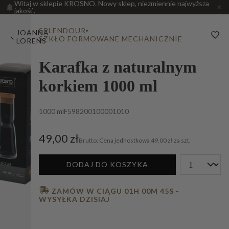
Witaj w sklepie KROSNO. Nowy sklep, niezmiennie najwyższa
jakość.
SPLENDOUR
JOANNA
SZKŁO FORMOWANE MECHANICZNIE
LORENS
Karafka z naturalnym
korkiem 1000 ml
1000 ml
F598200100001010
49,00 zł
Cena jednostkowa
49,00 zł za szt.
DODAJ DO KOSZYKA
 ZAMÓW W CIĄGU 
01H 00M 44S
 - 
WYSYŁKA DZISIAJ