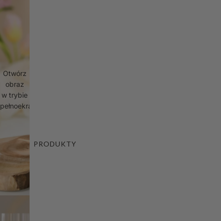
Otwórz
obraz
w trybie
pełnoekranowym
PRODUKTY