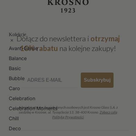
Kolekcje
Dołącz do newslettera i
otrzymaj
10% rabatu
na kolejne zakupy!
Avant-Garde
Balance
Basic
Email
Bubble
Subskrybuj
Caro
Celebration
Administratorem Twoich danych osobowych jest Krosno Glass S.A. z
Celebration Moments
siedzibą w Krośnie, ul. Tysiąclecia 13, 38-400 Krosno.
Zobacz całą
Politykę Prywatności
Chill
Deco