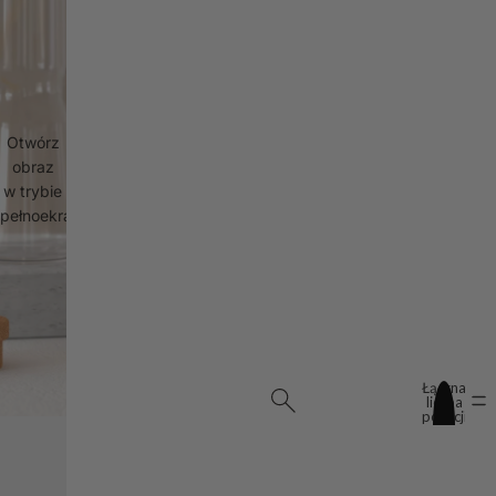
Otwórz
obraz
w trybie
pełnoekranowym
Łączna
liczba
pozycji
w
koszyku:
0