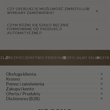
CZY OFERUJECIE MOŻLIWOŚĆ ZWROTU LUB
+
WYMIANY ZAMÓWIENIA?
CZYM RÓŻNI SIĘ SZKŁO RĘCZNIE
+
FORMOWANE OD PRODUKCJI
AUTOMATYCZNEJ?
ZŁ
BEZPIECZEŃSTWO PRZESYŁEK
OFICJALNY SKLEP
SZYB
Obsługa klienta
Krosno
Pomoc i zamówienia
Zakupy i konto
Oferta / Produkty
Dla biznesu (B2B)