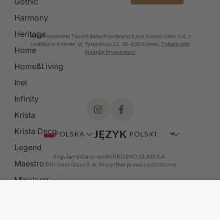
Gothic
Harmony
Heritage
Administratorem Twoich danych osobowych jest Krosno Glass S.A. z
siedzibą w Krośnie, ul. Tysiąclecia 13, 38-400 Krosno.
Zobacz całą
Home
Politykę Prywatności
Home&Living
Inel
Infinity
Krista
Krista Deco
JĘZYK
POLSKA
Legend
Regulamin
Dane spółki KROSNO GLASS S.A.
Maestro
© Krosno Glass S. A. Wszystkie prawa zastrzezone
Mixology
Modern
Noble