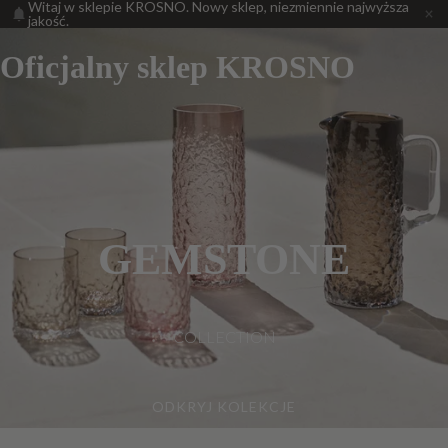
Witaj w sklepie KROSNO. Nowy sklep, niezmiennie najwyższa
jakość.
Oficjalny sklep KROSNO
GEMSTONE
COLLECTION
ODKRYJ KOLEKCJE