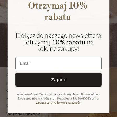
Otrzymaj 10%
rabatu
Dołącz do naszego newslettera
i otrzymaj
10% rabatu
na
kolejne zakupy!
Kieliszki i pokale
Szklanki
Email
Karafki i dzbanki
Patery
Zapisz
Pojemniki i
NA PREZENT
cukiernice
Administratorem Twoich da
nych osobowych jest Krosno Glass
Miski, salaterki i
S.A. z siedzibą w Krośnie, ul. Tysiąclecia 13, 38-400 Krosno.
COLLECTION
Zobacz całą Politykę Prywatności
pucharki
ODKRYJ KOLEKCJĘ
Wazony i flakony