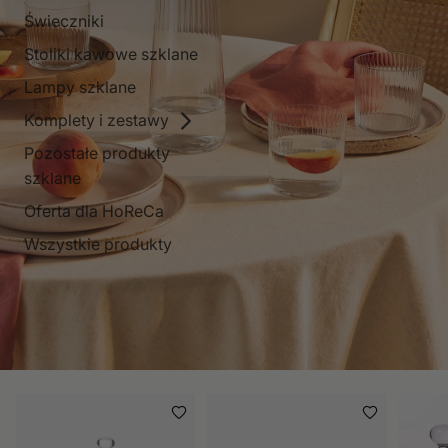
Świeczniki
Stoliki kawowe szklane
Lampy szklane
Komplety i zestawy
Pozostałe produkty
szklane
Oferta dla HoReCa
Wszystkie produkty