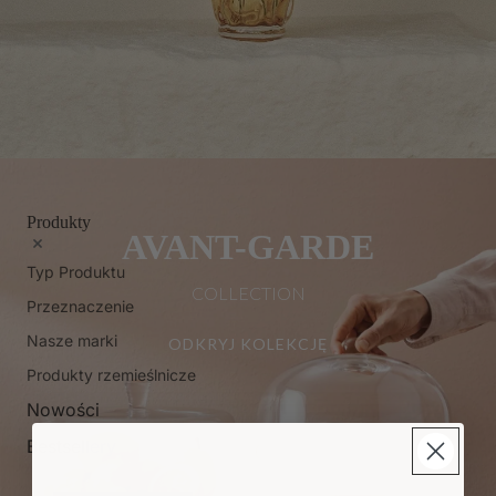
Produkty
AVANT-GARDE
Typ Produktu
COLLECTION
Przeznaczenie
Nasze marki
ODKRYJ KOLEKCJĘ
Produkty rzemieślnicze
Nowości
Bestsellery