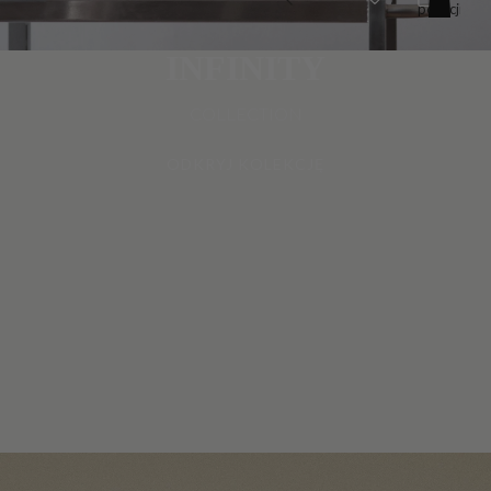
pozycji
w
koszyku:
0
INFINITY
COLLECTION
ODKRYJ KOLEKCJĘ