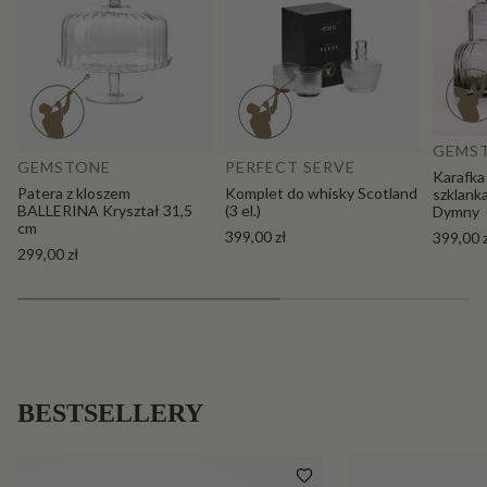
Do
Dodaj do koszyka
GEMS
GEMSTONE
PERFECT SERVE
Karafka
Patera z kloszem
Komplet do whisky Scotland
szklank
BALLERINA Kryształ 31,5
(3 el.)
Dymny
cm
399,00 zł
399,00 
299,00 zł
BESTSELLERY