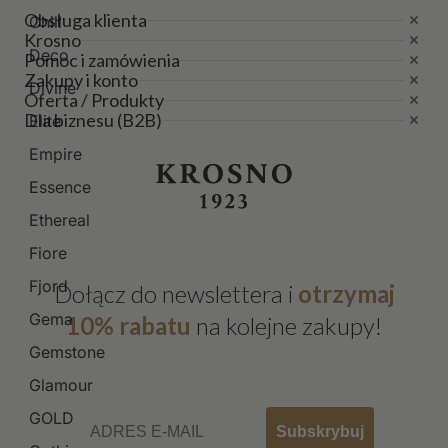
Obsługa klienta
Chill
Krosno
Deco
Pomoc i zamówienia
Zakupy i konto
Divine
Oferta / Produkty
Dla biznesu (B2B)
Elite
Empire
Essence
Ethereal
Fiore
Fjord
Dołącz do newslettera i
otrzymaj
Gema
10% rabatu
na kolejne zakupy!
Gemstone
Glamour
Email
GOLD
Subskrybuj