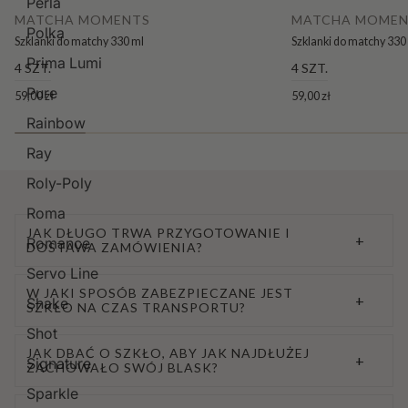
Perla
MATCHA MOMENTS
MATCHA MOMEN
Polka
Szklanki do matchy 330 ml
Szklanki do matchy 330
Prima Lumi
4 SZT.
4 SZT.
Pure
59,00 zł
59,00 zł
Rainbow
Ray
Roly-Poly
Roma
JAK DŁUGO TRWA PRZYGOTOWANIE I
+
Romance
DOSTAWA ZAMÓWIENIA?
Servo Line
W JAKI SPOSÓB ZABEZPIECZANE JEST
+
Shake
SZKŁO NA CZAS TRANSPORTU?
Shot
JAK DBAĆ O SZKŁO, ABY JAK NAJDŁUŻEJ
+
Signature
ZACHOWAŁO SWÓJ BLASK?
Sparkle