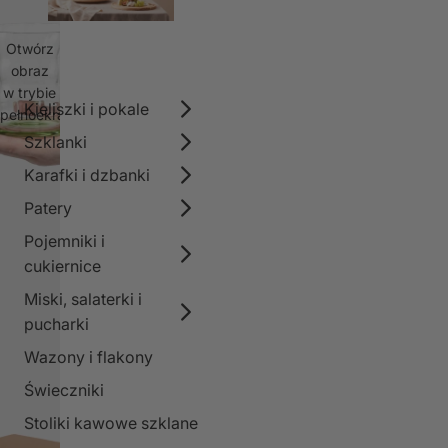
Otwórz
obraz
w trybie
Kieliszki i pokale
pełnoekranowym
Szklanki
Karafki i dzbanki
Patery
Pojemniki i
cukiernice
Miski, salaterki i
pucharki
Wazony i flakony
Świeczniki
Stoliki kawowe szklane