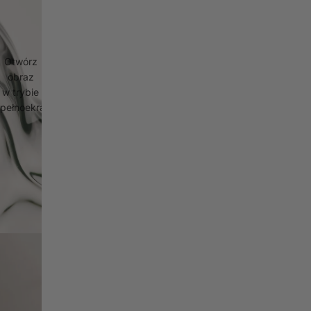
Otwórz
obraz
w trybie
pełnoekranowym