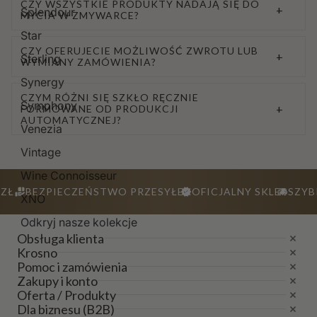
CZY WSZYSTKIE PRODUKTY NADAJĄ SIĘ DO
+
Splendour
MYCIA W ZMYWARCE?
Star
CZY OFERUJECIE MOŻLIWOŚĆ ZWROTU LUB
+
Sterling
WYMIANY ZAMÓWIENIA?
Synergy
CZYM RÓŻNI SIĘ SZKŁO RĘCZNIE
Symphony
+
FORMOWANE OD PRODUKCJI
AUTOMATYCZNEJ?
Venezia
Vintage
Wine Connoisseur
ZŁ
BEZPIECZEŃSTWO PRZESYŁEK
OFICJALNY SKLEP
SZYB
XNO
Odkryj nasze kolekcje
Obsługa klienta
Krosno
Pomoc i zamówienia
Zakupy i konto
Oferta / Produkty
Dla biznesu (B2B)