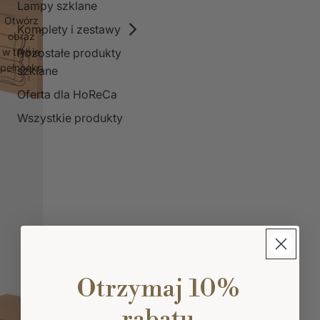
Lampy szklane
Otwórz
Komplety i zestawy
obraz
Pozostałe produkty
w trybie
pełnoekranowym
szklane
Oferta dla HoReCa
Wszystkie produkty
Otrzymaj 10%
rabatu