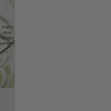
Otwórz
obraz
w trybie
pełnoekranowym