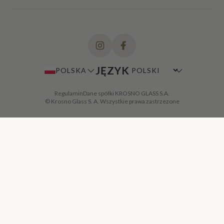
JĘZYK
POLSKA
Regulamin
Dane spółki KROSNO GLASS S.A.
© Krosno Glass S. A. Wszystkie prawa zastrzezone
DODAJ DO KOSZYKA
·
59,00 ZŁ