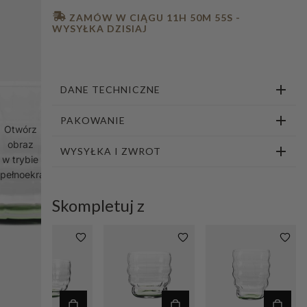
1
2
3
4
5
6
7
8
9
10
 ZAMÓW W CIĄGU 
11H 50M 54S
 - 
WYSYŁKA DZISIAJ
DANE TECHNICZNE
PAKOWANIE
Otwórz
obraz
WYSYŁKA I ZWROT
w trybie
pełnoekranowym
Skompletuj z