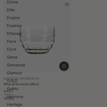
Divine
Elite
Empire
Essence
Ethereal
Fiore
Fjord
Gema
Gemstone
Glamour
MATCHA MOMENTS
GOLD
Miseczki do matchy 340 ml
Gothic
4 SZT.
Harmony
59,00 zł
Heritage