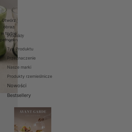
Otwórz
obraz
w trybie
Produkty
pełnoekranowym
Typ Produktu
Przeznaczenie
Nasze marki
Produkty rzemieślnicze
Nowości
Bestsellery