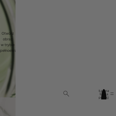
Otwórz
obraz
w trybie
pełnoekranowym
Łączna
liczba
pozycji
w
koszyku:
0