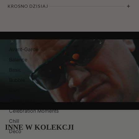
KROSNO DZISIAJ
Kolekcje
Avant-Garde
Balance
Basic
Bubble
Caro
Celebration
Celebration Moments
Chill
INNE W KOLEKCJI
Deco