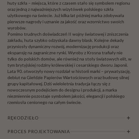
huty szkła – miejsca, które z czasem stało się symbolem regionu
oraz jedną z najważniejszych wizytówek polskiego szkła
użytkowego na świecie. Już kilka lat później marka zdobywała
pierwsze nagrody i uznanie za jakość oraz wzornictwo swoich
wyrobów.
Pomimo trudnych doświadczeń II wojny światowej i zniszczenia
zakładu, huta szybko odzyskała dawny blask. Kolejne dekady
przyniosły dynamiczny rozwój, modernizację produkcji oraz
ekspansję na zagraniczne rynki. Wyroby z Krosna trafiały nie
tylko do polskich domów, ale również na stoły światowych elit, w
tym brytyjskiej rodziny królewskiej i cesarskiego dworu Japonii.
Lata 90. otworzyły nowy rozdział w historii marki – prywatyzację,
debiut na Giełdzie Papierów Wartościowych oraz budowę silnej
grupy kapitałowej. Dziś wieloletnia tradycja łączy się z
nowoczesnym podejściem do designu i produkcji, a marka
niezmiennie pozostaje symbolem jakości, elegancji i polskiego
rzemiosła cenionego na całym świecie.
RĘKODZIEŁO
PROCES PROJEKTOWANIA