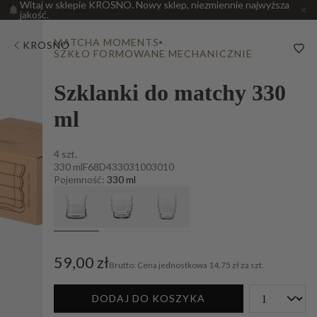
Witaj w sklepie KROSNO. Nowy sklep, niezmiennie najwyższa
jakość.
MATCHA MOMENTS
KROSNO
SZKŁO FORMOWANE MECHANICZNIE
Szklanki do matchy 330
ml
4 szt.
330 ml
F68D433031003010
Pojemność:
330 ml
59,00 zł
Cena jednostkowa
14,75 zł za szt.
DODAJ DO KOSZYKA