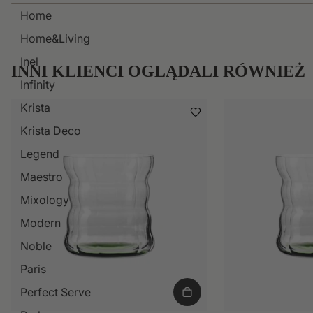
Home
Home&Living
Inel
INNI KLIENCI OGLĄDALI RÓWNIEŻ
Infinity
Krista
Krista Deco
Legend
Maestro
Mixology
Modern
Noble
Paris
Perfect Serve