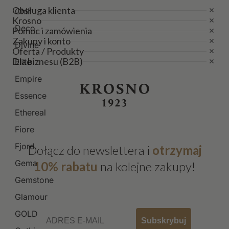
Obsługa klienta
Chill
Krosno
Deco
Pomoc i zamówienia
Zakupy i konto
Divine
Oferta / Produkty
Dla biznesu (B2B)
Elite
Empire
Essence
Ethereal
Fiore
Fjord
Dołącz do newslettera i
otrzymaj
Gema
10% rabatu
na kolejne zakupy!
Gemstone
Glamour
Email
GOLD
Subskrybuj