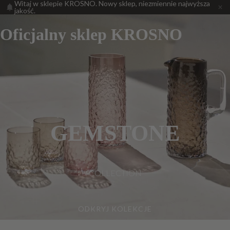
Witaj w sklepie KROSNO. Nowy sklep, niezmiennie najwyższa
jakość.
Oficjalny sklep KROSNO
GEMSTONE
COLLECTION
ODKRYJ KOLEKCJE