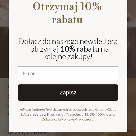
Otrzymaj 10%
rabatu
Dołącz do naszego newslettera
i otrzymaj
10% rabatu
na
kolejne zakupy!
Kieliszki i pokale
Szklanki
Email
Karafki i dzbanki
Patery
Zapisz
Pojemniki i
NA PREZENT
cukiernice
Administratorem Twoich da
nych osobowych jest Krosno Glass
Miski, salaterki i
S.A. z siedzibą w Krośnie, ul. Tysiąclecia 13, 38-400 Krosno.
COLLECTION
Zobacz całą Politykę Prywatności
pucharki
ODKRYJ KOLEKCJĘ
Wazony i flakony