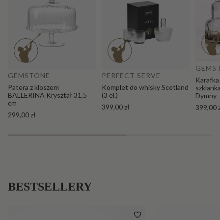
Do
Dodaj do koszyka
GEMS
GEMSTONE
PERFECT SERVE
Karafka
Patera z kloszem
Komplet do whisky Scotland
szklank
BALLERINA Kryształ 31,5
(3 el.)
Dymny
cm
399,00 zł
399,00 
299,00 zł
BESTSELLERY