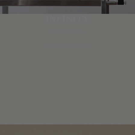
pozycji
w
koszyku:
0
INFINITY
COLLECTION
ODKRYJ KOLEKCJĘ