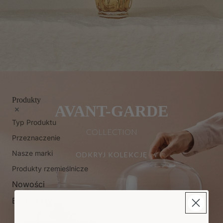
Produkty
AVANT-GARDE
Typ Produktu
COLLECTION
Przeznaczenie
Nasze marki
ODKRYJ KOLEKCJĘ
Produkty rzemieślnicze
Nowości
Bestsellery