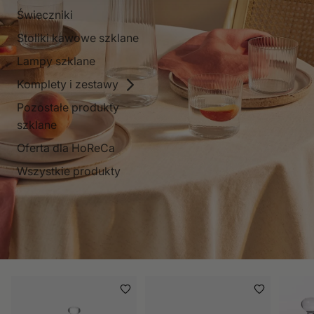
Świeczniki
Stoliki kawowe szklane
Lampy szklane
Komplety i zestawy
Pozostałe produkty
szklane
Oferta dla HoReCa
Wszystkie produkty