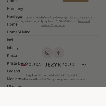
Gothic
Harmony
Heritage
Administratorem Twoich danych osobowych jest Krosno Glass S.A. z
siedzibą w Krośnie, ul. Tysiąclecia 13, 38-400 Krosno.
Zobacz całą
Home
Politykę Prywatności
Home&Living
Inel
Infinity
Krista
Krista Deco
JĘZYK
POLSKA
Legend
Regulamin
Dane spółki KROSNO GLASS S.A.
Maestro
© Krosno Glass S. A. Wszystkie prawa zastrzezone
Mixology
Modern
Noble