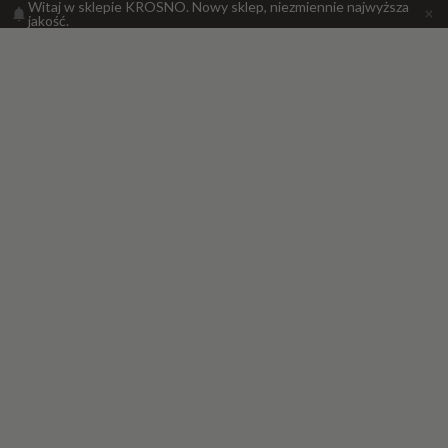
Witaj w sklepie KROSNO. Nowy sklep, niezmiennie najwyższa
jakość.