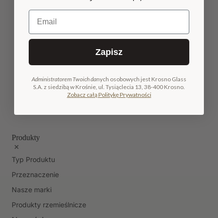
Email
Zapisz
Administratorem Twoich da
nych osobowych jest Krosno Glass
S.A. z siedzibą w Krośnie, ul. Tysiąclecia 13, 38-400 Krosno.
Zobacz całą Politykę Prywatności
Produkty
Typ Produktu
Przeznaczenie
Nasze marki
Produkty rzemieślnicze