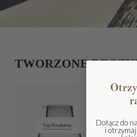
TWORZONE RĘCZN
Otrz
r
PRODUKTY
Dołącz do n
Typ Produktu
i otrzyma