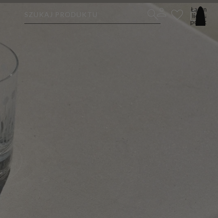
Łączna
SZUKAJ PRODUKTU
liczba
pozycji
w
koszyku:
0