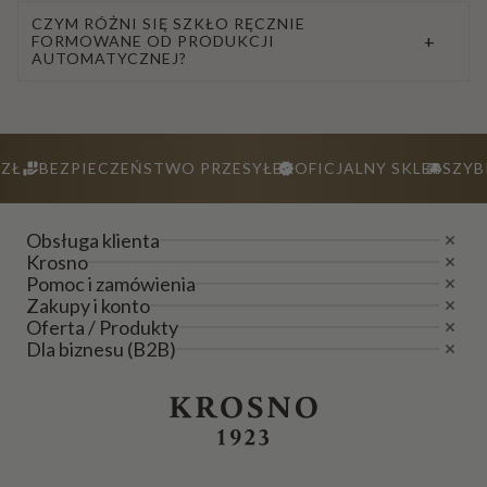
CZYM RÓŻNI SIĘ SZKŁO RĘCZNIE
+
FORMOWANE OD PRODUKCJI
AUTOMATYCZNEJ?
ZŁ
BEZPIECZEŃSTWO PRZESYŁEK
OFICJALNY SKLEP
SZYB
Obsługa klienta
Krosno
Pomoc i zamówienia
Zakupy i konto
Oferta / Produkty
Dla biznesu (B2B)