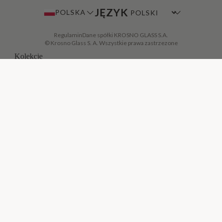
JĘZYK
POLSKA
Regulamin
Dane spółki KROSNO GLASS S.A.
© Krosno Glass S. A. Wszystkie prawa zastrzezone
Kolekcje
Avant-Garde
Balance
DODAJ DO KOSZYKA
·
300,00 ZŁ
Basic
Bubble
Caro
Celebration
Celebration Moments
Chill
Deco