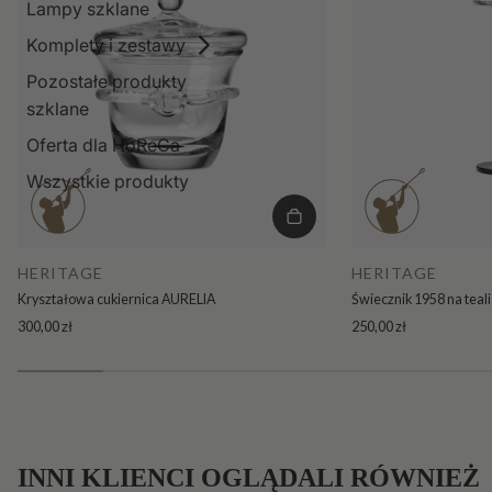
Lampy szklane
Komplety i zestawy
Pozostałe produkty
szklane
Oferta dla HoReCa
Wszystkie produkty
HERITAGE
HERITAGE
Kryształowa cukiernica AURELIA
Świecznik 1958 na teal
300,00 zł
250,00 zł
INNI KLIENCI OGLĄDALI RÓWNIEŻ