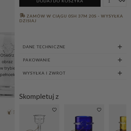
DODAJ DO KOSZYKA
1
2
 ZAMÓW W CIĄGU 
05H 37M 19S
 - WYSYŁKA 
DZISIAJ
DANE TECHNICZNE
Otwórz
PAKOWANIE
obraz
w trybie
WYSYŁKA I ZWROT
pełnoekranowym
Skompletuj z