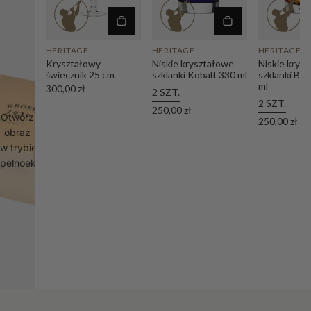
HERITAGE
HERITAGE
HERITAGE
Kryształowy
Niskie kryształowe
Niskie krys
świecznik 25 cm
szklanki Kobalt 330 ml
szklanki Bu
ml
300,00 zł
2 SZT.
2 SZT.
250,00 zł
Otwórz
250,00 zł
obraz
w trybie
pełnoekranowym