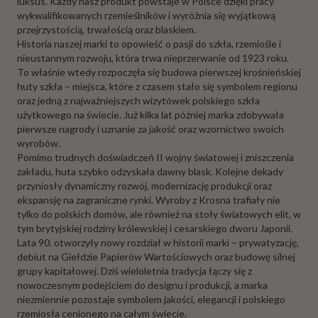
luksus. Każdy nasz produkt powstaje w Polsce dzięki pracy
wykwalifikowanych rzemieślników i wyróżnia się wyjątkową
przejrzystością, trwałością oraz blaskiem.
Historia naszej marki to opowieść o pasji do szkła, rzemiośle i
nieustannym rozwoju, która trwa nieprzerwanie od 1923 roku.
To właśnie wtedy rozpoczęła się budowa pierwszej krośnieńskiej
huty szkła – miejsca, które z czasem stało się symbolem regionu
oraz jedną z najważniejszych wizytówek polskiego szkła
użytkowego na świecie. Już kilka lat później marka zdobywała
pierwsze nagrody i uznanie za jakość oraz wzornictwo swoich
wyrobów.
Pomimo trudnych doświadczeń II wojny światowej i zniszczenia
zakładu, huta szybko odzyskała dawny blask. Kolejne dekady
przyniosły dynamiczny rozwój, modernizację produkcji oraz
ekspansję na zagraniczne rynki. Wyroby z Krosna trafiały nie
tylko do polskich domów, ale również na stoły światowych elit, w
tym brytyjskiej rodziny królewskiej i cesarskiego dworu Japonii.
Lata 90. otworzyły nowy rozdział w historii marki – prywatyzację,
debiut na Giełdzie Papierów Wartościowych oraz budowę silnej
grupy kapitałowej. Dziś wieloletnia tradycja łączy się z
nowoczesnym podejściem do designu i produkcji, a marka
niezmiennie pozostaje symbolem jakości, elegancji i polskiego
rzemiosła cenionego na całym świecie.