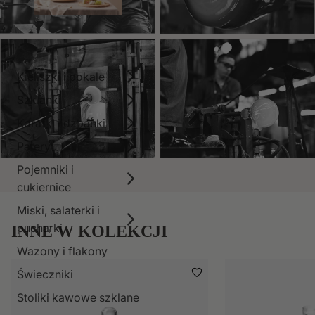
Kieliszki i pokale
Szklanki
Karafki i dzbanki
Patery
Pojemniki i
cukiernice
Miski, salaterki i
pucharki
INNE W KOLEKCJI
Wazony i flakony
Świeczniki
Stoliki kawowe szklane