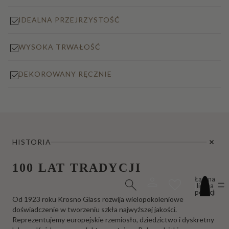
IDEALNA PRZEJRZYSTOŚĆ
WYSOKA TRWAŁOŚĆ
DEKOROWANY RĘCZNIE
HISTORIA
100 LAT TRADYCJI
Łączna
liczba
pozycji
Od 1923 roku Krosno Glass rozwija wielopokoleniowe
w
koszyku:
doświadczenie w tworzeniu szkła najwyższej jakości.
0
Reprezentujemy europejskie rzemiosło, dziedzictwo i dyskretny