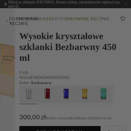
Witaj w sklepie KROSNO. Nowy sklep, niezmiennie najwyższa
jakość.
FORMOWANE
HERITAGE
SZKŁO FORMOWANE RĘCZNIE
RĘCZNIE
Wysokie kryształowe
szklanki Bezbarwny 450
ml
2 szt.
450 ml
F18D424045001010
Kolor:
Bezbarwny
300,00 zł
Cena jednostkowa
150,00 zł za szt.