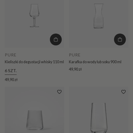
PURE
PURE
Kieliszki do degustacji whisky 110 ml
Karafka do wody lub soku 900 ml
49,90 zł
6 SZT.
49,90 zł