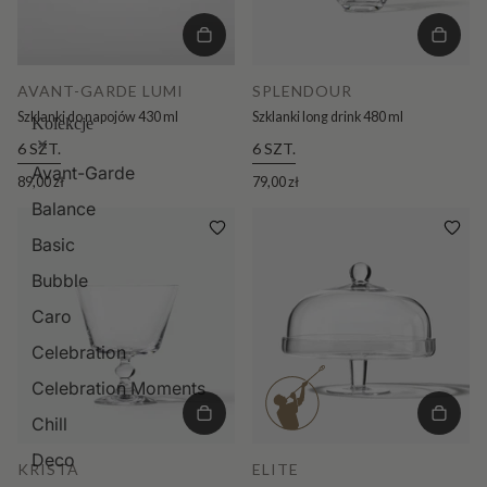
AVANT-GARDE LUMI
SPLENDOUR
Szklanki do napojów 430 ml
Szklanki long drink 480 ml
Kolekcje
6 SZT.
6 SZT.
Avant-Garde
89,00 zł
79,00 zł
Balance
Basic
Bubble
Caro
Celebration
Celebration Moments
Chill
Deco
KRISTA
ELITE