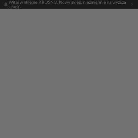
Witaj w sklepie KROSNO. Nowy sklep, niezmiennie najwyższa
jakość.