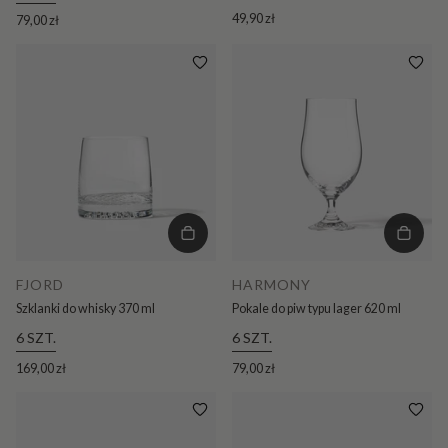
49,90 zł
79,00 zł
FJORD
HARMONY
Szklanki do whisky 370 ml
Pokale do piw typu lager 620 ml
6 SZT.
6 SZT.
169,00 zł
79,00 zł