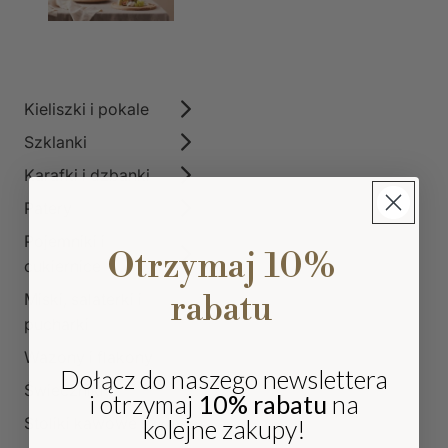
Kieliszki i pokale
Szklanki
Karafki i dzbanki
Patery
Pojemniki i
Otrzymaj 10%
cukiernice
rabatu
Miski, salaterki i
pucharki
Wazony i flakony
Dołącz do naszego newslettera
Świeczniki
i otrzymaj
10% rabatu
na
Stoliki kawowe szklane
kolejne zakupy!