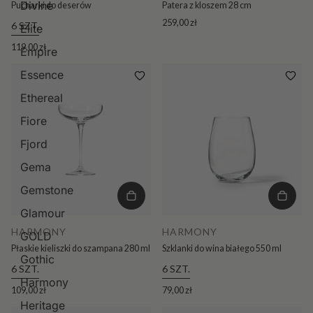
Divine
Pucharki do deserów
Patera z kloszem 28 cm
259,00 zł
6 SZT.
Elite
119,00 zł
Empire
Essence
Ethereal
Fiore
Fjord
Gema
Gemstone
Glamour
HARMONY
HARMONY
GOLD
Płaskie kieliszki do szampana 280 ml
Szklanki do wina białego 550 ml
Gothic
6 SZT.
6 SZT.
Harmony
109,00 zł
79,00 zł
Heritage