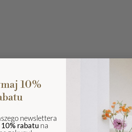
ymaj 10%
abatu
Ki
eli
sz
aszego newslettera
ki
j
10% rabatu
na
i