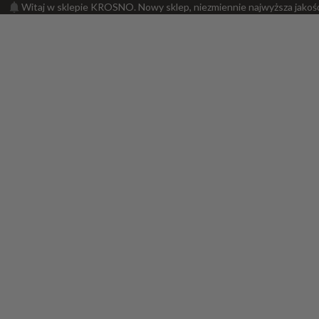
Witaj w sklepie KROSNO. Nowy sklep, niezmiennie najwyższa jakoś