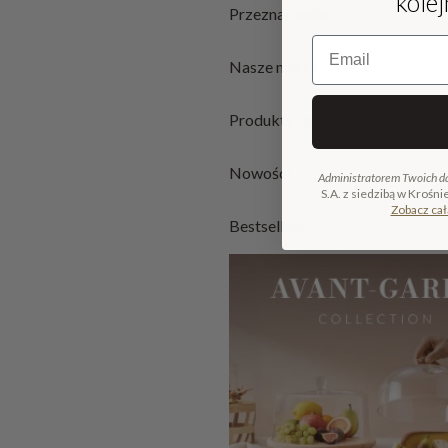
kole
Przeznaczenie
Email
Nasze marki
Produkty rzemieślnicze
Nowości
Administratorem Twoich d
S.A. z siedzibą w Krośni
Zobacz cał
Bestsellery