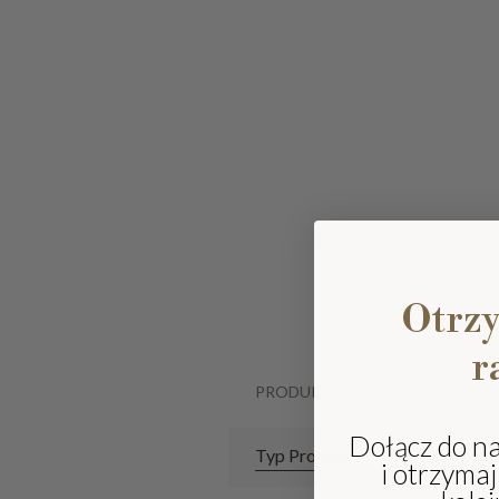
Otrz
r
PRODUKTY
Dołącz do n
Typ Produktu
i otrzyma