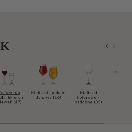
EK
Kielis
ryflowa
ieliszki do
Kieliszki i pokale
Kieliszki
ki, likieru i
do piwa
(16)
kolorowe -
alewek
(47)
ozdobne
(85)