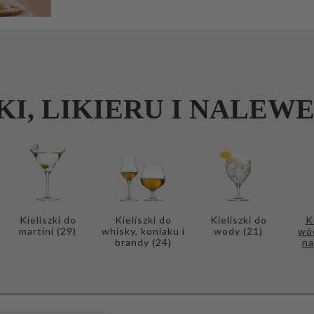
b
an
ki
P
at
KI, LIKIERU I NALEW
er
y
P
oj
e
m
Kieliszki do
Kieliszki do
Kieliszki do
K
martini
(29)
whisky, koniaku i
wody
(21)
wód
ni
brandy
(24)
n
ki
i
cu
ki