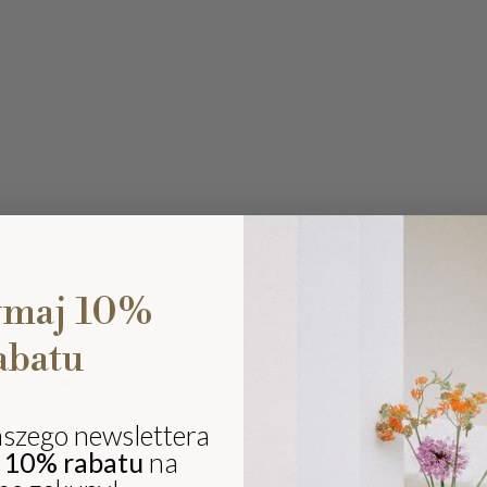
ymaj 10%
abatu
Ki
eli
sz
aszego newslettera
ki
j
10% rabatu
na
i