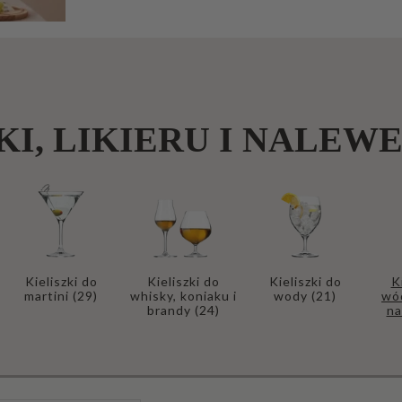
b
an
ki
P
at
KI, LIKIERU I NALEW
er
y
P
oj
e
m
Kieliszki do
Kieliszki do
Kieliszki do
K
martini
(29)
whisky, koniaku i
wody
(21)
wód
ni
brandy
(24)
n
ki
i
cu
ki