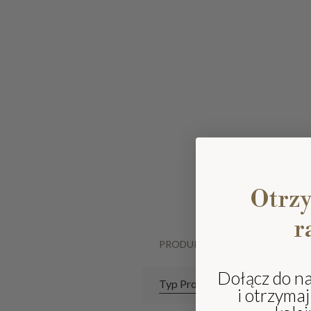
Otrz
r
PRODUKTY
Dołącz do n
Typ Produktu
i otrzyma