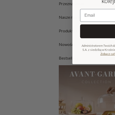
kole
Przeznaczenie
Email
Nasze marki
Produkty rzemieślnicze
Nowości
Administratorem Twoich d
S.A. z siedzibą w Krośni
Zobacz cał
Bestsellery