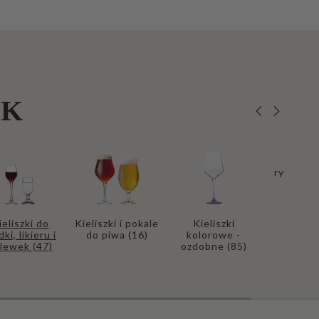
EK
Kielis
ryflowa
ieliszki do
Kieliszki i pokale
Kieliszki
ki, likieru i
do piwa
(16)
kolorowe -
alewek
(47)
ozdobne
(85)