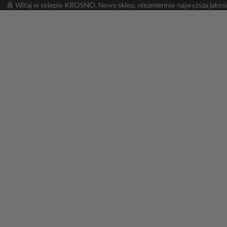
Witaj w sklepie KROSNO. Nowy sklep, niezmiennie najwyższa jakoś