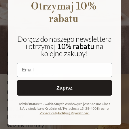
Otrzymaj 10%
rabatu
Dołącz do naszego newslettera
i otrzymaj
10% rabatu
na
kolejne zakupy!
Kieliszki i pokale
Szklanki
Email
Karafki i dzbanki
Patery
Zapisz
Pojemniki i
NA PREZENT
cukiernice
Administratorem Twoich da
nych osobowych jest Krosno Glass
Miski, salaterki i
S.A. z siedzibą w Krośnie, ul. Tysiąclecia 13, 38-400 Krosno.
COLLECTION
Zobacz całą Politykę Prywatności
pucharki
ODKRYJ KOLEKCJĘ
Wazony i flakony