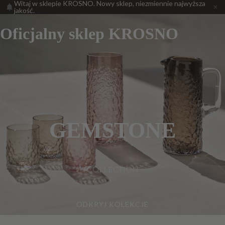
Witaj w sklepie KROSNO. Nowy sklep, niezmiennie najwyższa
jakość.
Oficjalny sklep KROSNO
GEMSTONE
COLLECTION
ODKRYJ KOLEKCJE