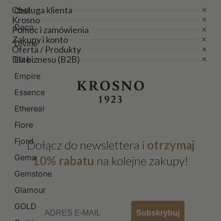
Obsługa klienta
Chill
Krosno
Deco
Pomoc i zamówienia
Zakupy i konto
Divine
Oferta / Produkty
Dla biznesu (B2B)
Elite
Empire
Essence
Ethereal
Fiore
Fjord
Dołącz do newslettera i
otrzymaj
Gema
10% rabatu
na kolejne zakupy!
Gemstone
Glamour
Email
GOLD
Subskrybuj