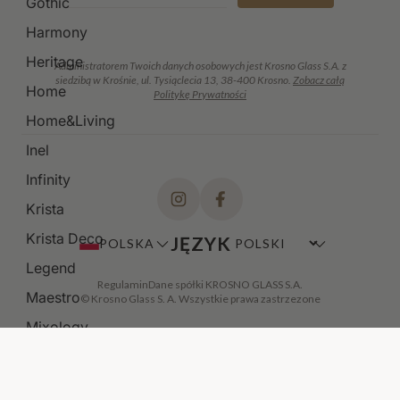
Gothic
Harmony
Heritage
Administratorem Twoich danych osobowych jest Krosno Glass S.A. z
siedzibą w Krośnie, ul. Tysiąclecia 13, 38-400 Krosno.
Zobacz całą
Home
Politykę Prywatności
Home&Living
Inel
Infinity
Krista
Krista Deco
JĘZYK
POLSKA
Legend
Regulamin
Dane spółki KROSNO GLASS S.A.
Maestro
© Krosno Glass S. A. Wszystkie prawa zastrzezone
Mixology
Modern
Noble