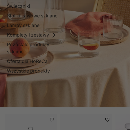
Świeczniki
Stoliki kawowe szklane
Lampy szklane
Komplety i zestawy
Pozostałe produkty
szklane
Oferta dla HoReCa
Wszystkie produkty