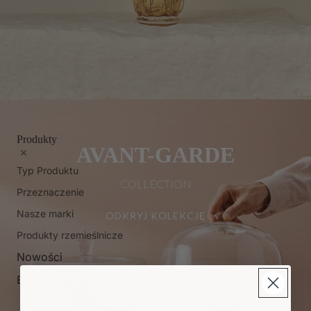
Produkty
AVANT-GARDE
Typ Produktu
COLLECTION
Przeznaczenie
Nasze marki
ODKRYJ KOLEKCJĘ
Produkty rzemieślnicze
Nowości
Bestsellery