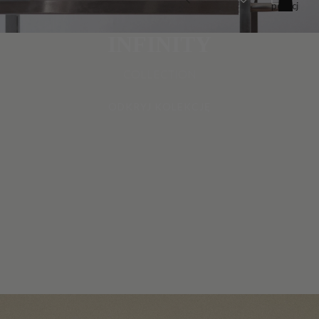
pozycji
w
koszyku:
0
INFINITY
COLLECTION
ODKRYJ KOLEKCJĘ