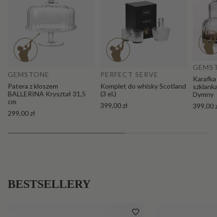
Do
Dodaj do koszyka
GEMS
GEMSTONE
PERFECT SERVE
Karafka
Patera z kloszem
Komplet do whisky Scotland
szklank
BALLERINA Kryształ 31,5
(3 el.)
Dymny
cm
399,00 zł
399,00 
299,00 zł
BESTSELLERY