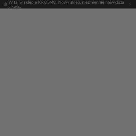
Witaj w sklepie KROSNO. Nowy sklep, niezmiennie najwyższa
jakość.