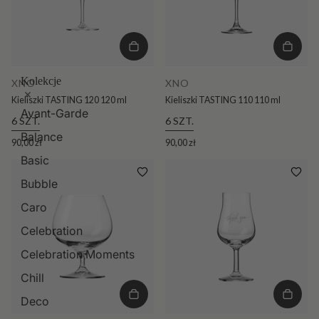
Kolekcje
XNO
XNO
Kieliszki TASTING 120 120 ml
Kieliszki TASTING 110 110 ml
Avant-Garde
6 SZT.
6 SZT.
Balance
90,00 zł
90,00 zł
Basic
Bubble
Caro
Celebration
Celebration Moments
Chill
Deco