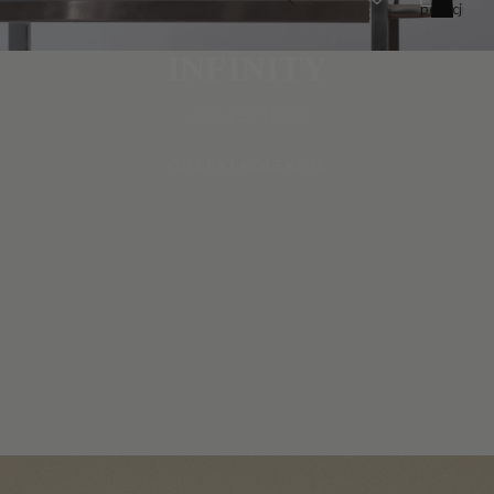
pozycji
w
koszyku:
0
INFINITY
COLLECTION
ODKRYJ KOLEKCJĘ