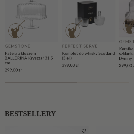
Do
Dodaj do koszyka
GEMS
GEMSTONE
PERFECT SERVE
Karafka
Patera z kloszem
Komplet do whisky Scotland
szklank
BALLERINA Kryształ 31,5
(3 el.)
Dymny
cm
399,00 zł
399,00 
299,00 zł
BESTSELLERY