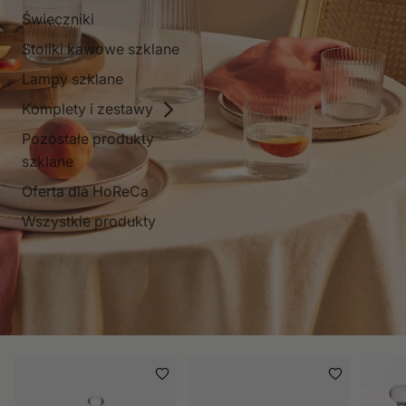
Świeczniki
Stoliki kawowe szklane
Lampy szklane
Komplety i zestawy
Pozostałe produkty
szklane
Oferta dla HoReCa
Wszystkie produkty