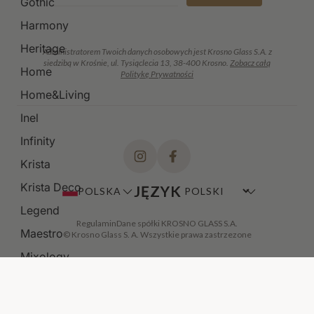
Gothic
Harmony
Heritage
Administratorem Twoich danych osobowych jest Krosno Glass S.A. z
siedzibą w Krośnie, ul. Tysiąclecia 13, 38-400 Krosno.
Zobacz całą
Home
Politykę Prywatności
Home&Living
Inel
Infinity
Krista
Krista Deco
JĘZYK
POLSKA
Legend
Regulamin
Dane spółki KROSNO GLASS S.A.
Maestro
© Krosno Glass S. A. Wszystkie prawa zastrzezone
Mixology
Modern
Noble