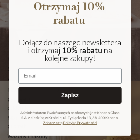
Otrzymaj 10%
rabatu
Dołącz do naszego newslettera
i otrzymaj
10% rabatu
na
kolejne zakupy!
Kieliszki i pokale
Szklanki
Email
Karafki i dzbanki
Patery
Zapisz
Pojemniki i
NA PREZENT
cukiernice
Administratorem Twoich da
nych osobowych jest Krosno Glass
Miski, salaterki i
S.A. z siedzibą w Krośnie, ul. Tysiąclecia 13, 38-400 Krosno.
COLLECTION
Zobacz całą Politykę Prywatności
pucharki
ODKRYJ KOLEKCJĘ
Wazony i flakony