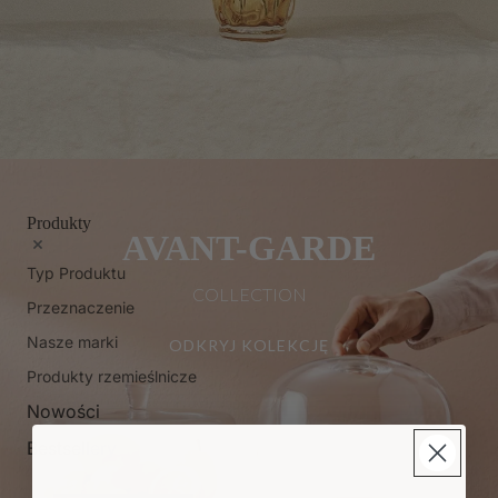
Produkty
AVANT-GARDE
Typ Produktu
COLLECTION
Przeznaczenie
Nasze marki
ODKRYJ KOLEKCJĘ
Produkty rzemieślnicze
Nowości
Bestsellery