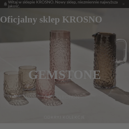
Witaj w sklepie KROSNO. Nowy sklep, niezmiennie najwyższa
jakość.
Oficjalny sklep KROSNO
GEMSTONE
COLLECTION
ODKRYJ KOLEKCJE