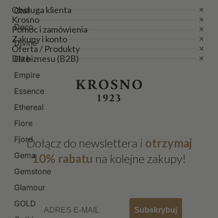
Obsługa klienta
Chill
Krosno
Deco
Pomoc i zamówienia
Zakupy i konto
Divine
Oferta / Produkty
Dla biznesu (B2B)
Elite
Empire
Essence
Ethereal
Fiore
Fjord
Dołącz do newslettera i
otrzymaj
Gema
10% rabatu
na kolejne zakupy!
Gemstone
Glamour
Email
GOLD
Subskrybuj