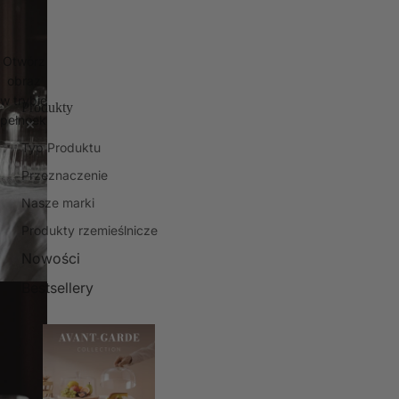
Otwórz
obraz
w trybie
Produkty
pełnoekranowym
Typ Produktu
Przeznaczenie
Nasze marki
Produkty rzemieślnicze
Nowości
Bestsellery