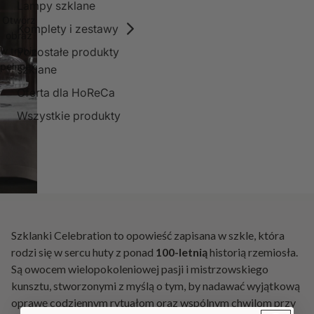
Lampy szklane
Otwórz
Komplety i zestawy
obraz
Pozostałe produkty
w trybie
pełnoekranowym
szklane
Oferta dla HoReCa
Wszystkie produkty
Szklanki Celebration to opowieść zapisana w szkle, która
rodzi się w sercu huty z ponad
100-letnią
historią rzemiosła.
Są owocem wielopokoleniowej pasji i mistrzowskiego
kunsztu, stworzonymi z myślą o tym, by nadawać wyjątkową
oprawę codziennym rytuałom oraz wspólnym chwilom przy