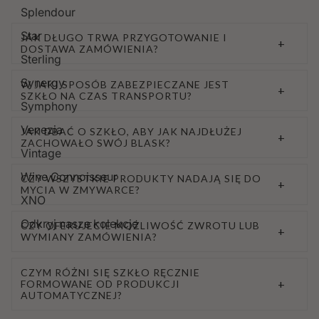
Splendour
Star
JAK DŁUGO TRWA PRZYGOTOWANIE I
+
DOSTAWA ZAMÓWIENIA?
Sterling
Synergy
W JAKI SPOSÓB ZABEZPIECZANE JEST
+
SZKŁO NA CZAS TRANSPORTU?
Symphony
Venezia
JAK DBAĆ O SZKŁO, ABY JAK NAJDŁUŻEJ
+
ZACHOWAŁO SWÓJ BLASK?
Vintage
Wine Connoisseur
CZY WSZYSTKIE PRODUKTY NADAJĄ SIĘ DO
+
MYCIA W ZMYWARCE?
XNO
Odkryj nasze kolekcje
CZY OFERUJECIE MOŻLIWOŚĆ ZWROTU LUB
+
WYMIANY ZAMÓWIENIA?
CZYM RÓŻNI SIĘ SZKŁO RĘCZNIE
+
FORMOWANE OD PRODUKCJI
AUTOMATYCZNEJ?