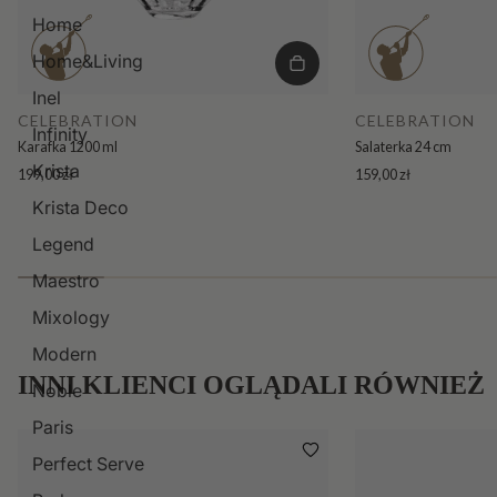
Home
Home&Living
Inel
CELEBRATION
CELEBRATION
Infinity
Karafka 1200 ml
Salaterka 24 cm
Krista
199,00 zł
159,00 zł
Krista Deco
Legend
Maestro
Mixology
Modern
INNI KLIENCI OGLĄDALI RÓWNIEŻ
Noble
Paris
Perfect Serve