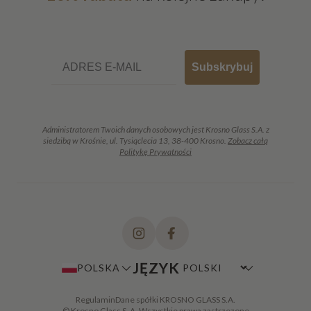
Email
Subskrybuj
Administratorem Twoich danych osobowych jest Krosno Glass S.A. z
siedzibą w Krośnie, ul. Tysiąclecia 13, 38-400 Krosno.
Zobacz całą
Politykę Prywatności
JĘZYK
POLSKA
Regulamin
Dane spółki KROSNO GLASS S.A.
© Krosno Glass S. A. Wszystkie prawa zastrzezone