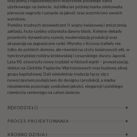
oraz jedną z najważniejszych wizytówek polskiego szkła
użytkowego na świecie. Już kilka lat później marka zdobywała
pierwsze nagrody i uznanie za jakość oraz wzornictwo swoich
wyrobów.
Pomimo trudnych doświadczeń II wojny światowej i zniszczenia
zakładu, huta szybko odzyskała dawny blask. Kolejne dekady
przyniosły dynamiczny rozwój, modernizację produkcji oraz
ekspansję na zagraniczne rynki. Wyroby z Krosna trafiały nie
tylko do polskich domów, ale również na stoły światowych elit, w
tym brytyjskiej rodziny królewskiej i cesarskiego dworu Japonii.
Lata 90. otworzyły nowy rozdział w historii marki – prywatyzację,
debiut na Giełdzie Papierów Wartościowych oraz budowę silnej
grupy kapitałowej. Dziś wieloletnia tradycja łączy się z
nowoczesnym podejściem do designu i produkcji, a marka
niezmiennie pozostaje symbolem jakości, elegancji i polskiego
rzemiosła cenionego na całym świecie.
RĘKODZIEŁO
PROCES PROJEKTOWANIA
KROSNO DZISIAJ