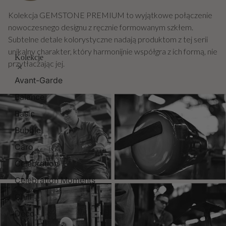
Kolekcja GEMSTONE PREMIUM to wyjątkowe połączenie
nowoczesnego designu z ręcznie formowanym szkłem.
Subtelne detale kolorystyczne nadają produktom z tej serii
unikalny charakter, który harmonijnie współgra z ich formą, nie
Kolekcje
przytłaczając jej.
Avant-Garde
Balance
Basic
Bubble
Caro
Celebration
Celebration Moments
Chill
Deco