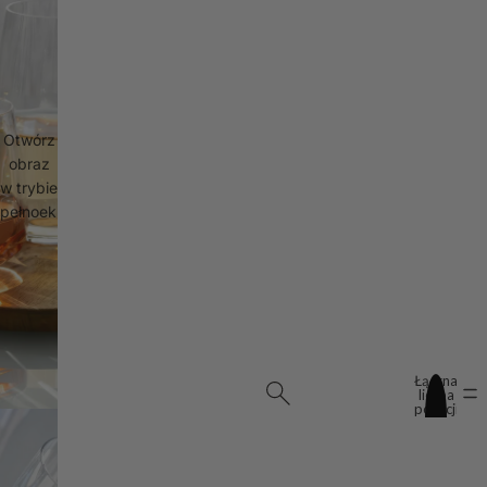
Otwórz
obraz
w trybie
pełnoekranowym
Łączna
liczba
pozycji
w
koszyku:
0