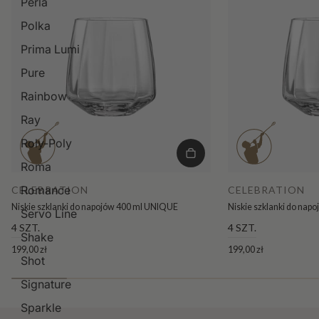
Perla
Polka
Prima Lumi
Pure
Rainbow
Ray
Roly-Poly
Roma
Romance
CELEBRATION
CELEBRATION
Niskie szklanki do napojów 400 ml UNIQUE
Niskie szklanki do na
Servo Line
4 SZT.
4 SZT.
Shake
199,00 zł
199,00 zł
Shot
Signature
Sparkle