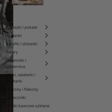
Otwórz
obraz
w trybie
Kieliszki i pokale
pełnoekranowym
Szklanki
Karafki i dzbanki
Patery
Pojemniki i
cukiernice
Miski, salaterki i
pucharki
Wazony i flakony
Świeczniki
Stoliki kawowe szklane