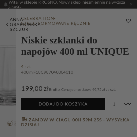
Witaj w sklepie KROSNO. Nowy sklep, niezmiennie najwyższa
jakość.
CELEBRATION
ANNA
SZKŁO FORMOWANE RĘCZNIE
GRABOWSKA
SZCZUR
Niskie szklanki do
napojów 400 ml UNIQUE
4 szt.
400 ml
F18C987040004010
199,00 zł
Cena jednostkowa
49,75 zł za szt.
DODAJ DO KOSZYKA
 ZAMÓW W CIĄGU 
00H 59M 24S
 - WYSYŁKA 
DZISIAJ