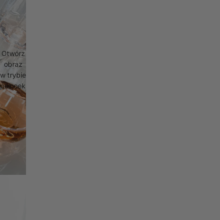
Otwórz
obraz
w trybie
pełnoekranowym