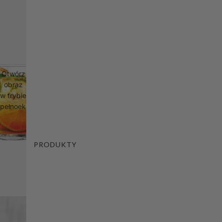
Otwórz
obraz
w trybie
pełnoekranowym
PRODUKTY