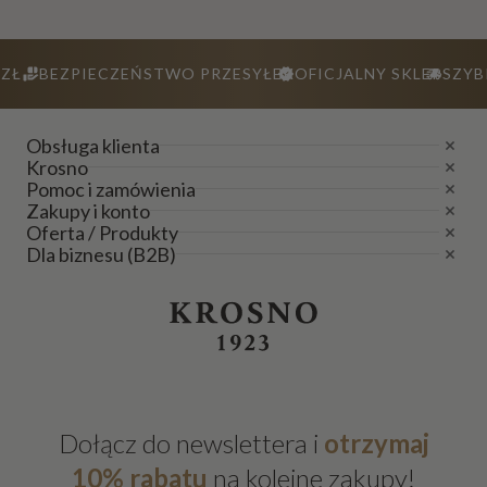
ZŁ
BEZPIECZEŃSTWO PRZESYŁEK
OFICJALNY SKLEP
SZYB
Obsługa klienta
Krosno
Pomoc i zamówienia
Zakupy i konto
Oferta / Produkty
Dla biznesu (B2B)
Dołącz do newslettera i
otrzymaj
10% rabatu
na kolejne zakupy!