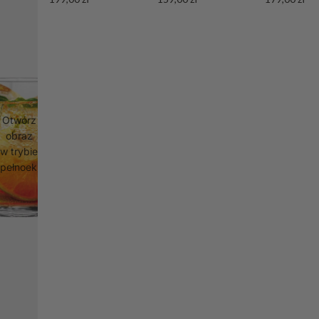
Otwórz
obraz
w trybie
pełnoekranowym