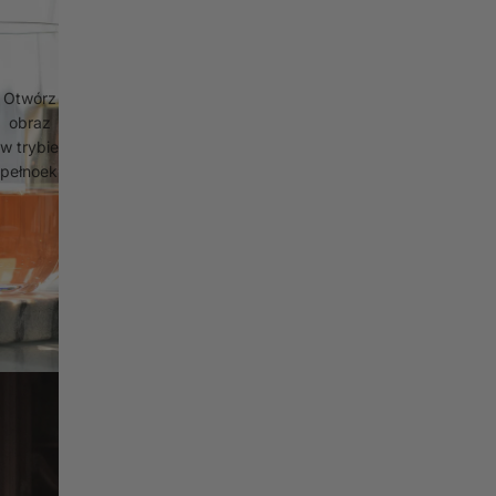
Otwórz
obraz
w trybie
pełnoekranowym