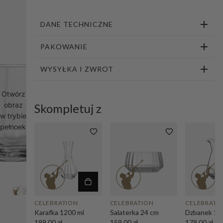
1
2
3
4
5
6
7
8
9
DANE TECHNICZNE
PAKOWANIE
WYSYŁKA I ZWROT
Otwórz
obraz
Skompletuj z
w trybie
pełnoekranowym
CELEBRATION
CELEBRATION
CELEBRATI
Karafka 1200 ml
Salaterka 24 cm
Dzbanek 15
199,00 zł
159,00 zł
179,00 zł