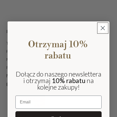
Produkty
Otrzymaj 10%
Typ Produktu
Przeznaczenie
rabatu
Nasze marki
Produkty rzemieślnicze
Dołącz do naszego newslettera
Nowości
i otrzymaj
10% rabatu
na
Bestsellery
kolejne zakupy!
Email