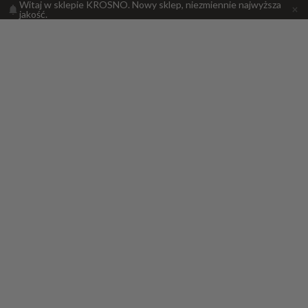
Witaj w sklepie KROSNO. Nowy sklep, niezmiennie najwyższa
jakość.