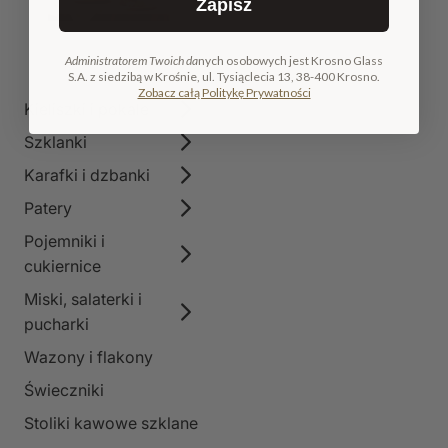
Zapisz
Administratorem Twoich da
nych osobowych jest Krosno Glass
S.A. z siedzibą w Krośnie, ul. Tysiąclecia 13, 38-400 Krosno.
Zobacz całą Politykę Prywatności
Kieliszki i pokale
Szklanki
Karafki i dzbanki
Patery
Pojemniki i
cukiernice
Miski, salaterki i
pucharki
Wazony i flakony
Świeczniki
Stoliki kawowe szklane