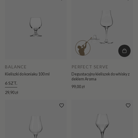
BALANCE
PERFECT SERVE
Kieliszki do koniaku 100 ml
Degustacyjny kieliszek do whisky z
deklem Aroma
6 SZT.
99,00 zł
29,90 zł