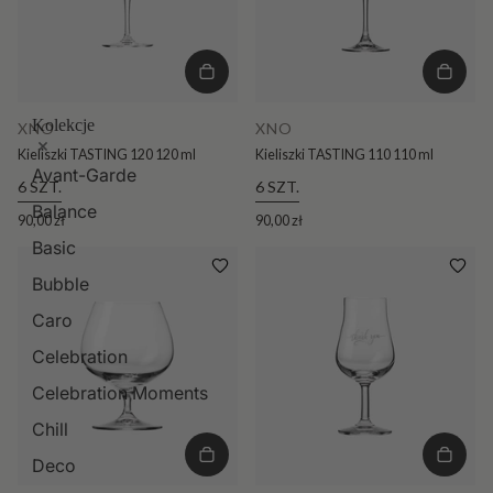
Kolekcje
XNO
XNO
Kieliszki TASTING 120 120 ml
Kieliszki TASTING 110 110 ml
Avant-Garde
6 SZT.
6 SZT.
Balance
90,00 zł
90,00 zł
Basic
Bubble
Caro
Celebration
Celebration Moments
Chill
Deco