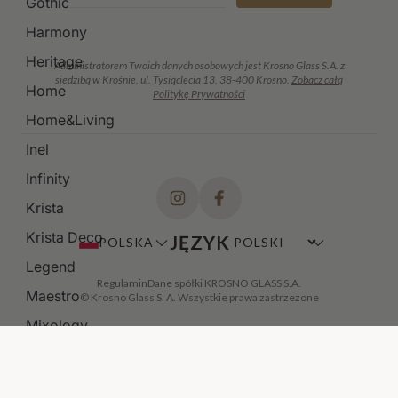
Gothic
Harmony
Heritage
Administratorem Twoich danych osobowych jest Krosno Glass S.A. z
siedzibą w Krośnie, ul. Tysiąclecia 13, 38-400 Krosno.
Zobacz całą
Home
Politykę Prywatności
Home&Living
Inel
Infinity
Krista
Krista Deco
JĘZYK
POLSKA
Legend
Regulamin
Dane spółki KROSNO GLASS S.A.
Maestro
© Krosno Glass S. A. Wszystkie prawa zastrzezone
Mixology
Modern
Noble