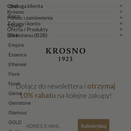
Obsługa klienta
Chill
Krosno
Deco
Pomoc i zamówienia
Zakupy i konto
Divine
Oferta / Produkty
Dla biznesu (B2B)
Elite
Empire
Essence
Ethereal
Fiore
Fjord
Dołącz do newslettera i
otrzymaj
Gema
10% rabatu
na kolejne zakupy!
Gemstone
Glamour
Email
GOLD
Subskrybuj