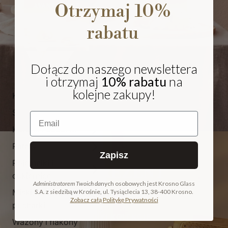
Otrzymaj 10%
rabatu
Dołącz do naszego newslettera
i otrzymaj
10% rabatu
na
kolejne zakupy!
Kieliszki i pokale
Szklanki
Email
Karafki i dzbanki
Patery
Zapisz
Pojemniki i
NA PREZENT
cukiernice
Administratorem Twoich da
nych osobowych jest Krosno Glass
Miski, salaterki i
S.A. z siedzibą w Krośnie, ul. Tysiąclecia 13, 38-400 Krosno.
COLLECTION
Zobacz całą Politykę Prywatności
pucharki
ODKRYJ KOLEKCJĘ
Wazony i flakony