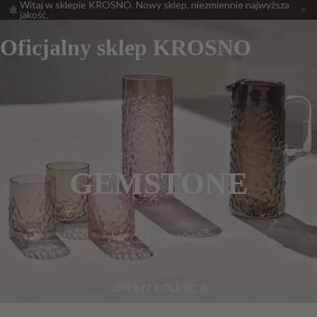
Witaj w sklepie KROSNO. Nowy sklep, niezmiennie najwyższa
jakość.
Oficjalny sklep KROSNO
GEMSTONE
COLLECTION
ODKRYJ KOLEKCJE