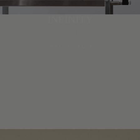
pozycji
w
koszyku:
0
INFINITY
COLLECTION
ODKRYJ KOLEKCJĘ