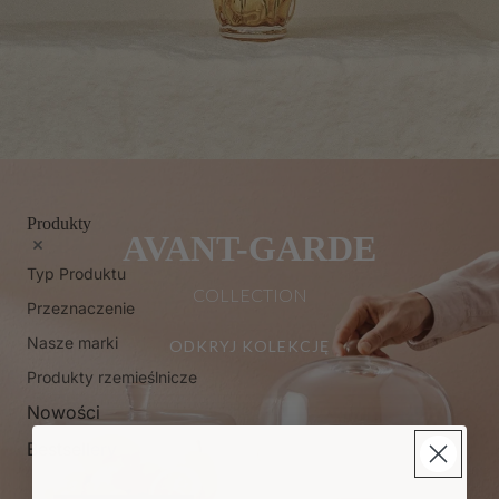
Produkty
AVANT-GARDE
Typ Produktu
COLLECTION
Przeznaczenie
Nasze marki
ODKRYJ KOLEKCJĘ
Produkty rzemieślnicze
Nowości
Bestsellery