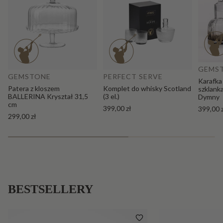
Do
Dodaj do koszyka
GEMS
GEMSTONE
PERFECT SERVE
Karafka
Patera z kloszem
Komplet do whisky Scotland
szklank
BALLERINA Kryształ 31,5
(3 el.)
Dymny
cm
399,00 zł
399,00 
299,00 zł
BESTSELLERY