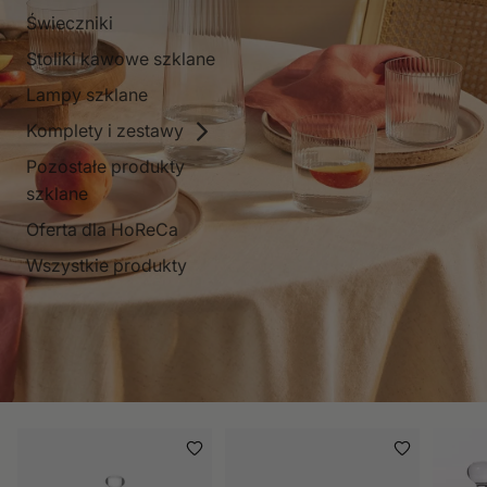
Świeczniki
Stoliki kawowe szklane
Lampy szklane
Komplety i zestawy
Pozostałe produkty
szklane
Oferta dla HoReCa
Wszystkie produkty