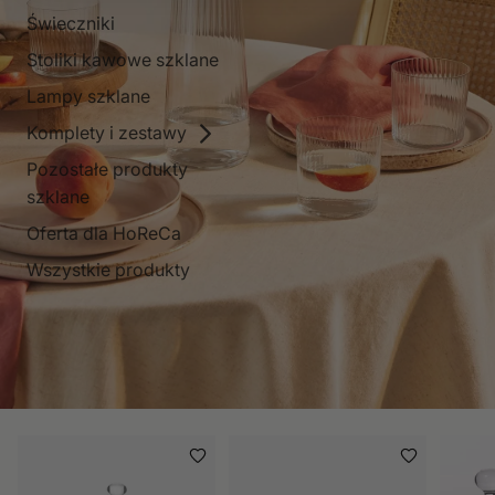
Świeczniki
Stoliki kawowe szklane
Lampy szklane
Komplety i zestawy
Pozostałe produkty
szklane
Oferta dla HoReCa
Wszystkie produkty