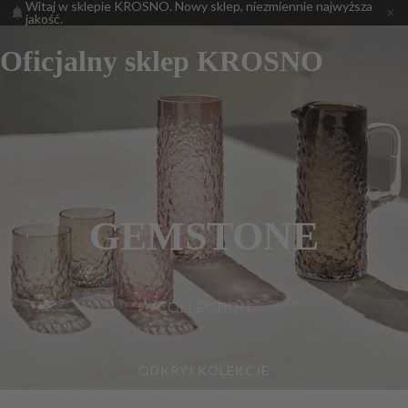
Witaj w sklepie KROSNO. Nowy sklep, niezmiennie najwyższa
jakość.
Oficjalny sklep KROSNO
GEMSTONE
COLLECTION
ODKRYJ KOLEKCJE