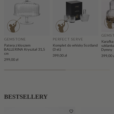
Do
Dodaj do koszyka
GEMS
GEMSTONE
PERFECT SERVE
Karafka
Patera z kloszem
Komplet do whisky Scotland
szklank
BALLERINA Kryształ 31,5
(3 el.)
Dymny
cm
399,00 zł
399,00 
299,00 zł
BESTSELLERY