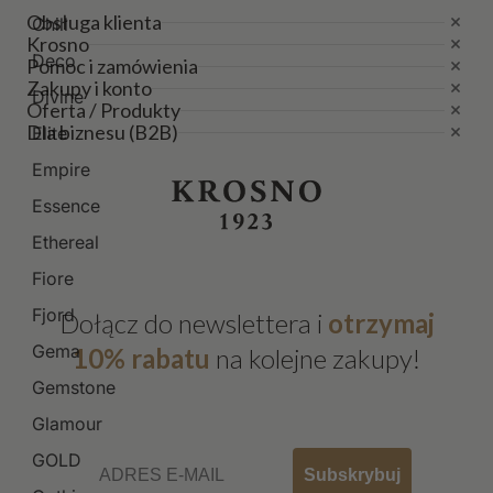
Obsługa klienta
Chill
Krosno
Deco
Pomoc i zamówienia
Zakupy i konto
Divine
Oferta / Produkty
Dla biznesu (B2B)
Elite
Empire
Essence
Ethereal
Fiore
Fjord
Dołącz do newslettera i
otrzymaj
Gema
10% rabatu
na kolejne zakupy!
Gemstone
Glamour
Email
GOLD
Subskrybuj