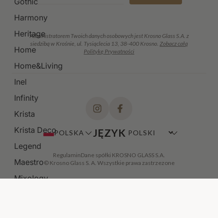
Gothic
Harmony
Heritage
Administratorem Twoich danych osobowych jest Krosno Glass S.A. z
siedzibą w Krośnie, ul. Tysiąclecia 13, 38-400 Krosno.
Zobacz całą
Home
Politykę Prywatności
Home&Living
Inel
Infinity
Krista
Krista Deco
JĘZYK
POLSKA
Legend
Regulamin
Dane spółki KROSNO GLASS S.A.
Maestro
© Krosno Glass S. A. Wszystkie prawa zastrzezone
Mixology
Modern
Noble