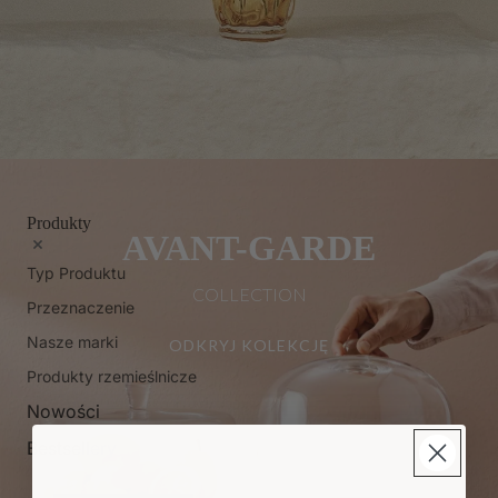
Produkty
AVANT-GARDE
Typ Produktu
COLLECTION
Przeznaczenie
Nasze marki
ODKRYJ KOLEKCJĘ
Produkty rzemieślnicze
Nowości
Bestsellery