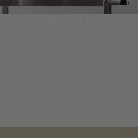
pozycji
w
koszyku:
0
INFINITY
COLLECTION
ODKRYJ KOLEKCJĘ