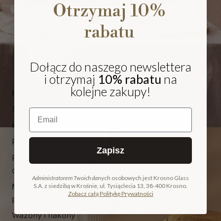
Otrzymaj 10%
rabatu
Dołącz do naszego newslettera
i otrzymaj
10% rabatu
na
kolejne zakupy!
Kieliszki i pokale
Szklanki
Email
Karafki i dzbanki
Patery
Zapisz
Pojemniki i
NA PREZENT
cukiernice
Administratorem Twoich da
nych osobowych jest Krosno Glass
Miski, salaterki i
S.A. z siedzibą w Krośnie, ul. Tysiąclecia 13, 38-400 Krosno.
COLLECTION
Zobacz całą Politykę Prywatności
pucharki
ODKRYJ KOLEKCJĘ
Wazony i flakony