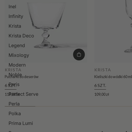
Inel
Infinity
Krista
Krista Deco
Legend
Mixology
Modern
KRISTA
KRISTA
Noble
Pucharki do deserów
Kieliszki do wódki 60 ml
Paris
6 SZT.
6 SZT.
Perfect Serve
119,00 zł
109,00 zł
Perla
Polka
Prima Lumi