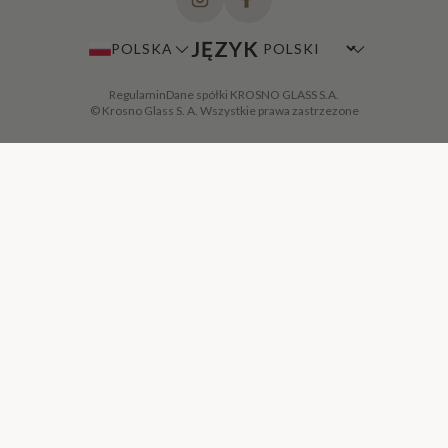
JĘZYK
POLSKA
Regulamin
Dane spółki KROSNO GLASS S.A.
© Krosno Glass S. A. Wszystkie prawa zastrzezone
DODAJ DO KOSZYKA
·
149,00 ZŁ