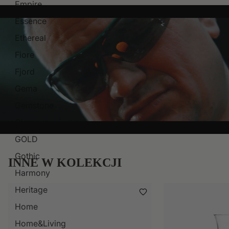
Empire
Essence
Ethereal
Fiore
Fjord
Gema
Gemstone
Glamour
GOLD
Gothic
INNE W KOLEKCJI
Harmony
Heritage
Home
Home&Living