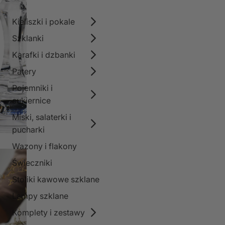
Kieliszki i pokale
Szklanki
Karafki i dzbanki
Patery
Pojemniki i
cukiernice
Miski, salaterki i
pucharki
Wazony i flakony
Świeczniki
Stoliki kawowe szklane
Lampy szklane
Komplety i zestawy