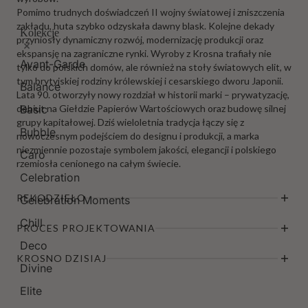
Pomimo trudnych doświadczeń II wojny światowej i zniszczenia
zakładu, huta szybko odzyskała dawny blask. Kolejne dekady
Kolekcje
przyniosły dynamiczny rozwój, modernizację produkcji oraz
ekspansję na zagraniczne rynki. Wyroby z Krosna trafiały nie
Avant-Garde
tylko do polskich domów, ale również na stoły światowych elit, w
tym brytyjskiej rodziny królewskiej i cesarskiego dworu Japonii.
Balance
Lata 90. otworzyły nowy rozdział w historii marki – prywatyzację,
debiut na Giełdzie Papierów Wartościowych oraz budowę silnej
Basic
grupy kapitałowej. Dziś wieloletnia tradycja łączy się z
Bubble
nowoczesnym podejściem do designu i produkcji, a marka
niezmiennie pozostaje symbolem jakości, elegancji i polskiego
Caro
rzemiosła cenionego na całym świecie.
Celebration
RĘKODZIEŁO
Celebration Moments
Chill
PROCES PROJEKTOWANIA
Deco
KROSNO DZISIAJ
Divine
Elite