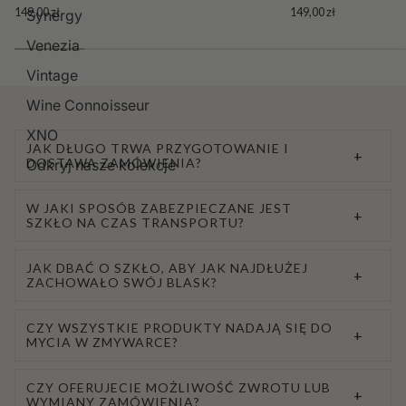
149,00 zł
149,00 zł
Synergy
Venezia
Vintage
Wine Connoisseur
XNO
JAK DŁUGO TRWA PRZYGOTOWANIE I
+
DOSTAWA ZAMÓWIENIA?
Odkryj nasze kolekcje
W JAKI SPOSÓB ZABEZPIECZANE JEST
+
SZKŁO NA CZAS TRANSPORTU?
JAK DBAĆ O SZKŁO, ABY JAK NAJDŁUŻEJ
+
ZACHOWAŁO SWÓJ BLASK?
CZY WSZYSTKIE PRODUKTY NADAJĄ SIĘ DO
+
MYCIA W ZMYWARCE?
CZY OFERUJECIE MOŻLIWOŚĆ ZWROTU LUB
+
WYMIANY ZAMÓWIENIA?