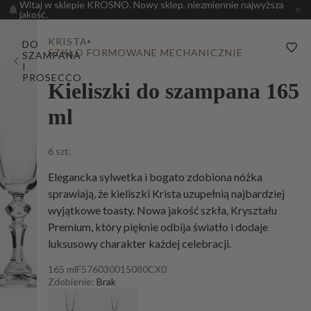
Witaj w sklepie KROSNO. Nowy sklep, niezmiennie najwyższa
jakość.
KRISTA
DO
SZKŁO FORMOWANE MECHANICZNIE
SZAMPANA
I
PROSECCO
Kieliszki do szampana 165
ml
6 szt.
Elegancka sylwetka i bogato zdobiona nóżka
sprawiają, że kieliszki Krista uzupełnią najbardziej
wyjątkowe toasty. Nowa jakość szkła, Kryształu
Premium, który pięknie odbija światło i dodaje
luksusowy charakter każdej celebracji.
165 ml
F576030015080CX0
Zdobienie:
Brak