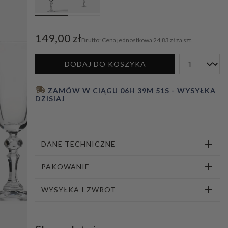
1
2
3
4
5
6
7
8
9
10
11
149,00 zł
Cena jednostkowa
24,83 zł za szt.
DODAJ DO KOSZYKA
 ZAMÓW W CIĄGU 
06H 39M 50S
 - WYSYŁKA 
DZISIAJ
DANE TECHNICZNE
PAKOWANIE
WYSYŁKA I ZWROT