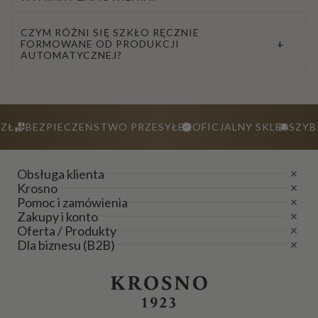
CZYM RÓŻNI SIĘ SZKŁO RĘCZNIE
+
FORMOWANE OD PRODUKCJI
AUTOMATYCZNEJ?
ZŁ
BEZPIECZEŃSTWO PRZESYŁEK
OFICJALNY SKLEP
SZYB
Obsługa klienta
Krosno
Pomoc i zamówienia
Zakupy i konto
Oferta / Produkty
Dla biznesu (B2B)