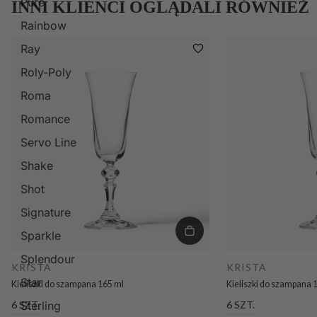
Pure
INNI KLIENCI OGLĄDALI RÓWNIEŻ
Rainbow
Ray
Roly-Poly
Roma
Romance
Servo Line
Shake
Shot
Signature
Sparkle
Splendour
KRISTA
KRISTA
Star
Kieliszki do szampana 165 ml
Kieliszki do szampana 
6 SZT.
6 SZT.
Sterling