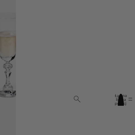
Łączna
liczba
pozycji
w
koszyku:
0