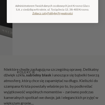
Administratorem Twoich da
nych osobowych jest Krosno Glass
S.A. z siedzibą w Krośnie, ul. Tysiąclecia 13, 38-400 Krosno.
Zobacz całą Politykę Prywatności
Niektóre chwile zasługują na szczególną oprawę. Delikatny
KOLEKCJE
dźwięk szkła,
subtelny blask
i unoszące się bąbelki tworzą
atmosferę, którą chce się zapamiętać na długo. Kieliszki do
szampana Krista powstały właśnie po to, by podkreślać
wyjątkowość wspólnych momentów – zarówno podczas
kameralnych spotkań we dwoje, jak i eleganckich przyjęć w
większym gronie.
...