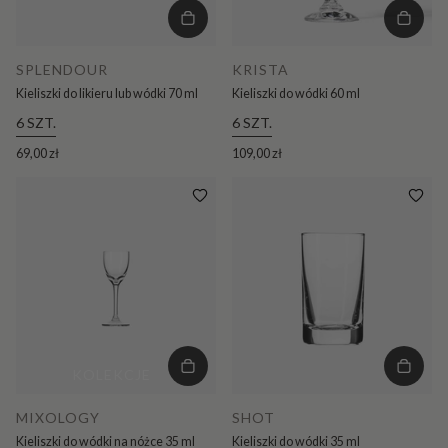
SPLENDOUR
KRISTA
Kieliszki do likieru lub wódki 70 ml
Kieliszki do wódki 60 ml
6 SZT.
6 SZT.
69,00 zł
109,00 zł
KOLEKCJE
MIXOLOGY
SHOT
Kieliszki do wódki na nóżce 35 ml
Kieliszki do wódki 35 ml