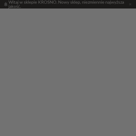
Witaj w sklepie KROSNO. Nowy sklep, niezmiennie najwyższa
jakość.