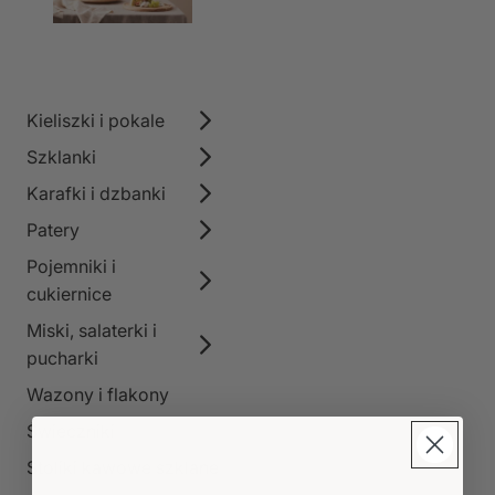
Kieliszki i pokale
Szklanki
Karafki i dzbanki
Patery
Pojemniki i
cukiernice
Miski, salaterki i
pucharki
Wazony i flakony
Świeczniki
Stoliki kawowe szklane