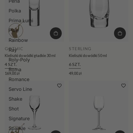
Perla
Polka
Prima Lumi
Pure
Rainbow
GOTHIC
STERLING
Ray
Kieliszki do wódki gładkie 30 ml
Kieliszki do wódki 50 ml
Roly-Poly
4 SZT.
6 SZT.
Roma
169,00 zł
49,00 zł
Romance
Servo Line
Shake
Shot
Signature
Sparkle