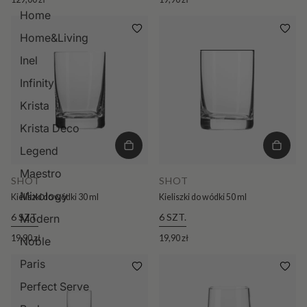
Home
Home&Living
Inel
Infinity
Krista
Krista Deco
Legend
Maestro
SHOT
SHOT
Mixology
Kieliszki do wódki 30 ml
Kieliszki do wódki 50 ml
6 SZT.
6 SZT.
Modern
19,90 zł
19,90 zł
Noble
Paris
Perfect Serve