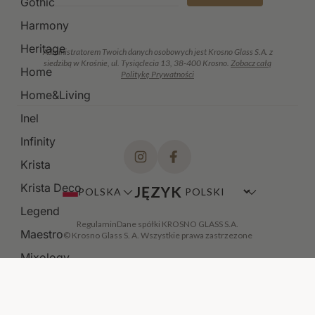
Gothic
Harmony
Heritage
Administratorem Twoich danych osobowych jest Krosno Glass S.A. z
siedzibą w Krośnie, ul. Tysiąclecia 13, 38-400 Krosno.
Zobacz całą
Home
Politykę Prywatności
Home&Living
Inel
Infinity
Krista
Krista Deco
JĘZYK
POLSKA
Legend
Regulamin
Dane spółki KROSNO GLASS S.A.
Maestro
© Krosno Glass S. A. Wszystkie prawa zastrzezone
Mixology
Modern
Noble