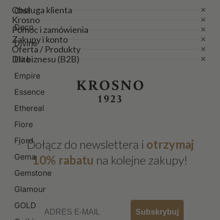
Obsługa klienta
Chill
Krosno
Deco
Pomoc i zamówienia
Zakupy i konto
Divine
Oferta / Produkty
Dla biznesu (B2B)
Elite
Empire
Essence
Ethereal
Fiore
Fjord
Dołącz do newslettera i
otrzymaj
Gema
10% rabatu
na kolejne zakupy!
Gemstone
Glamour
Email
GOLD
Subskrybuj