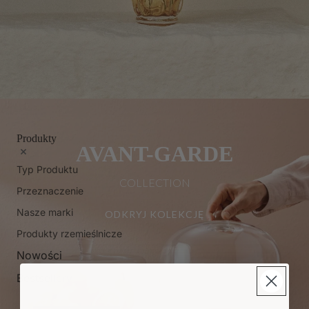
Produkty
AVANT-GARDE
Typ Produktu
COLLECTION
Przeznaczenie
Nasze marki
ODKRYJ KOLEKCJĘ
Produkty rzemieślnicze
Nowości
Bestsellery