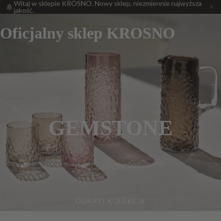
Witaj w sklepie KROSNO. Nowy sklep, niezmiennie najwyższa
jakość.
Oficjalny sklep KROSNO
GEMSTONE
COLLECTION
ODKRYJ KOLEKCJE