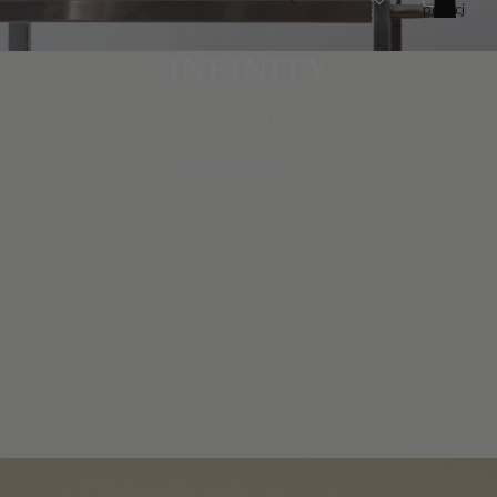
pozycji
w
koszyku:
0
INFINITY
COLLECTION
ODKRYJ KOLEKCJĘ