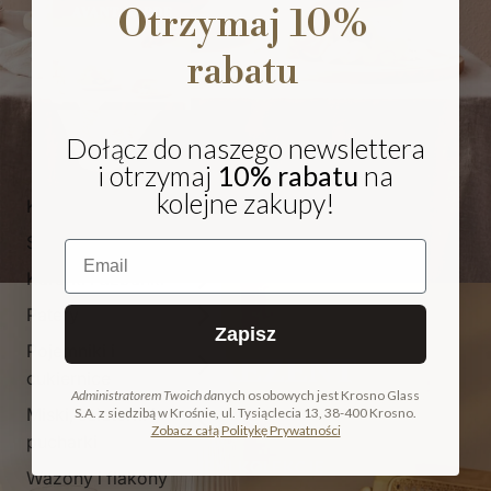
Otrzymaj 10%
rabatu
Dołącz do naszego newslettera
i otrzymaj
10% rabatu
na
kolejne zakupy!
Kieliszki i pokale
Szklanki
Email
Karafki i dzbanki
Patery
Zapisz
Pojemniki i
NA PREZENT
cukiernice
Administratorem Twoich da
nych osobowych jest Krosno Glass
Miski, salaterki i
S.A. z siedzibą w Krośnie, ul. Tysiąclecia 13, 38-400 Krosno.
COLLECTION
Zobacz całą Politykę Prywatności
pucharki
ODKRYJ KOLEKCJĘ
Wazony i flakony