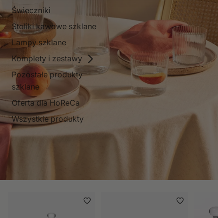
Świeczniki
Stoliki kawowe szklane
Lampy szklane
Komplety i zestawy
Pozostałe produkty
szklane
Oferta dla HoReCa
Wszystkie produkty