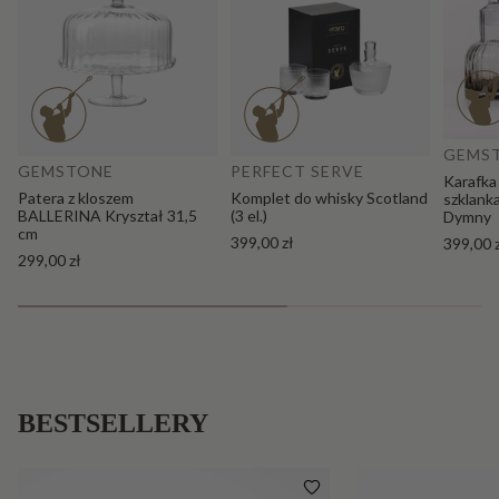
Do
Dodaj do koszyka
GEMS
GEMSTONE
PERFECT SERVE
Karafka
Patera z kloszem
Komplet do whisky Scotland
szklank
BALLERINA Kryształ 31,5
(3 el.)
Dymny
cm
399,00 zł
399,00 
299,00 zł
BESTSELLERY