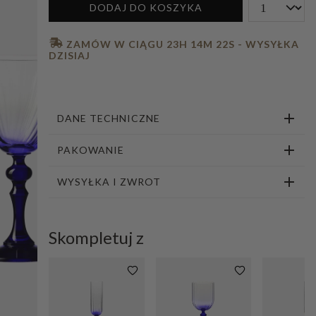
DODAJ DO KOSZYKA
1
2
3
4
5
6
 ZAMÓW W CIĄGU 
23H 14M 21S
 - WYSYŁKA 
DZISIAJ
DANE TECHNICZNE
PAKOWANIE
WYSYŁKA I ZWROT
Skompletuj z