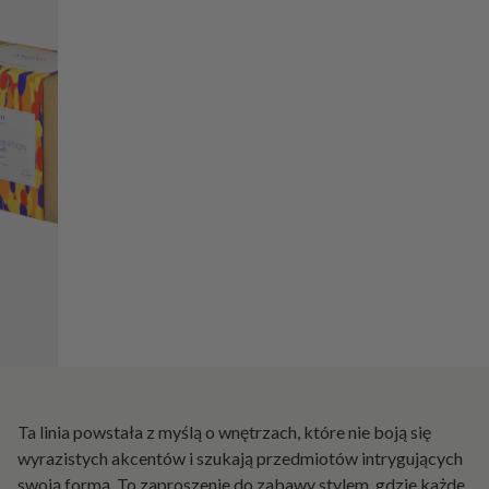
Ta linia powstała z myślą o wnętrzach, które nie boją się
wyrazistych akcentów i szukają przedmiotów intrygujących
swoją formą. To zaproszenie do zabawy stylem, gdzie każde