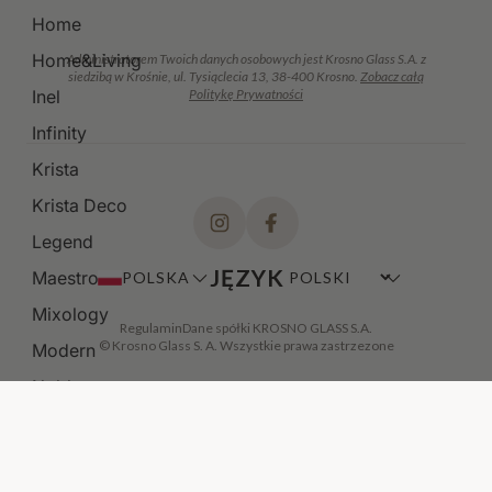
Home
Home&Living
Administratorem Twoich danych osobowych jest Krosno Glass S.A. z
siedzibą w Krośnie, ul. Tysiąclecia 13, 38-400 Krosno.
Zobacz całą
Inel
Politykę Prywatności
Infinity
Krista
Krista Deco
Legend
JĘZYK
Maestro
POLSKA
Mixology
Regulamin
Dane spółki KROSNO GLASS S.A.
© Krosno Glass S. A. Wszystkie prawa zastrzezone
Modern
Noble
Paris
Perfect Serve
DODAJ DO KOSZYKA
·
129,00 ZŁ