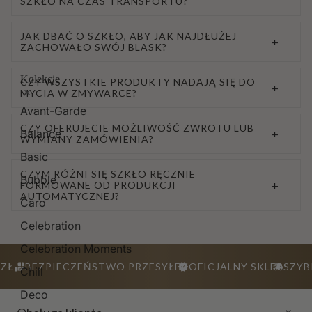
SZKŁO NA CZAS TRANSPORTU?
JAK DBAĆ O SZKŁO, ABY JAK NAJDŁUŻEJ
+
ZACHOWAŁO SWÓJ BLASK?
Kolekcje
CZY WSZYSTKIE PRODUKTY NADAJĄ SIĘ DO
+
MYCIA W ZMYWARCE?
Avant-Garde
CZY OFERUJECIE MOŻLIWOŚĆ ZWROTU LUB
+
Balance
WYMIANY ZAMÓWIENIA?
Basic
CZYM RÓŻNI SIĘ SZKŁO RĘCZNIE
Bubble
+
FORMOWANE OD PRODUKCJI
AUTOMATYCZNEJ?
Caro
Celebration
Celebration Moments
ZŁ
BEZPIECZEŃSTWO PRZESYŁEK
OFICJALNY SKLEP
SZYB
Chill
Deco