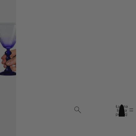
Łączna
liczba
pozycji
w
koszyku:
0