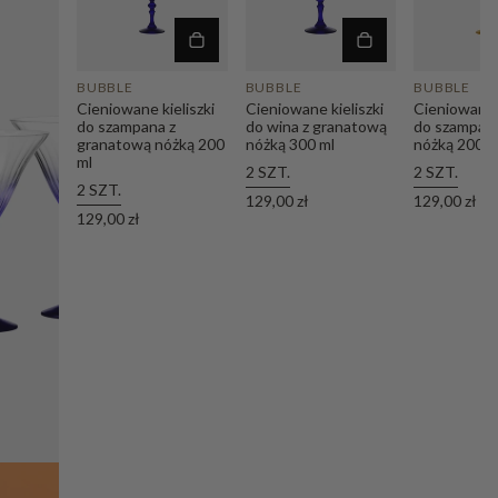
BUBBLE
BUBBLE
BUBBLE
Cieniowane kieliszki
Cieniowane kieliszki
Cieniowane k
do szampana z
do wina z granatową
do szampana
granatową nóżką 200
nóżką 300 ml
nóżką 200 m
ml
2 SZT.
2 SZT.
2 SZT.
129,00 zł
129,00 zł
129,00 zł