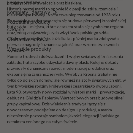
Lampy szklane
przejrzystością, trwałością oraz blaskiem.
Historia naszej marki to opowieść o pasji do szkła, rzemiośle i
Komplety i zestawy
nieustannym rozwoju, która trwa nieprzerwanie od 1923 roku.
To właśnie wtedy rozpoczęła się budowa pierwszej krośnieńskiej
Pozostałe produkty
huty szkła – miejsca, które z czasem stało się symbolem regionu
szklane
oraz jedną z najważniejszych wizytówek polskiego szkła
użytkowego na świecie. Już kilka lat później marka zdobywała
Oferta dla HoReCa
pierwsze nagrody i uznanie za jakość oraz wzornictwo swoich
Wszystkie produkty
wyrobów.
Pomimo trudnych doświadczeń II wojny światowej i zniszczenia
zakładu, huta szybko odzyskała dawny blask. Kolejne dekady
przyniosły dynamiczny rozwój, modernizację produkcji oraz
ekspansję na zagraniczne rynki. Wyroby z Krosna trafiały nie
tylko do polskich domów, ale również na stoły światowych elit, w
tym brytyjskiej rodziny królewskiej i cesarskiego dworu Japonii.
Lata 90. otworzyły nowy rozdział w historii marki – prywatyzację,
debiut na Giełdzie Papierów Wartościowych oraz budowę silnej
grupy kapitałowej. Dziś wieloletnia tradycja łączy się z
nowoczesnym podejściem do designu i produkcji, a marka
niezmiennie pozostaje symbolem jakości, elegancji i polskiego
rzemiosła cenionego na całym świecie.