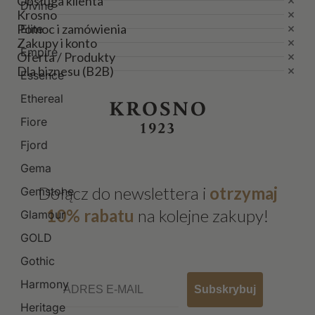
Obsługa klienta
Divine
Krosno
Pomoc i zamówienia
Elite
Zakupy i konto
Empire
Oferta / Produkty
Dla biznesu (B2B)
Essence
Ethereal
Fiore
Fjord
Gema
Dołącz do newslettera i
otrzymaj
Gemstone
10% rabatu
na kolejne zakupy!
Glamour
GOLD
Gothic
Email
Harmony
Subskrybuj
Heritage