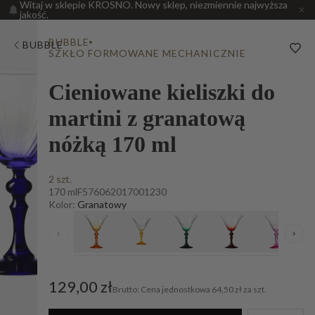
Witaj w sklepie KROSNO. Nowy sklep, niezmiennie najwyższa
jakość.
BUBBLE
BUBBLE
SZKŁO FORMOWANE MECHANICZNIE
Cieniowane kieliszki do
martini z granatową
nóżką 170 ml
2 szt.
170 ml
F576062017001230
Kolor:
Granatowy
‹
›
129,00 zł
Cena jednostkowa
64,50 zł za szt.