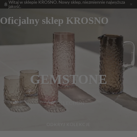
Witaj w sklepie KROSNO. Nowy sklep, niezmiennie najwyższa
jakość.
Oficjalny sklep KROSNO
GEMSTONE
COLLECTION
ODKRYJ KOLEKCJE