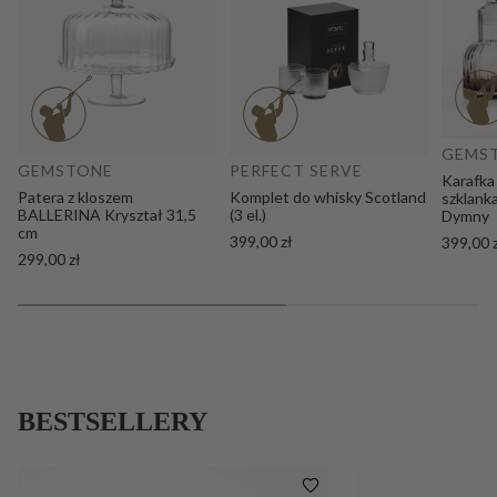
Do
Dodaj do koszyka
GEMS
GEMSTONE
PERFECT SERVE
Karafka
Patera z kloszem
Komplet do whisky Scotland
szklank
BALLERINA Kryształ 31,5
(3 el.)
Dymny
cm
399,00 zł
399,00 
299,00 zł
BESTSELLERY