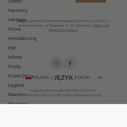
Gothic
Harmony
Heritage
Administratorem Twoich danych osobowych jest Krosno Glass S.A. z
siedzibą w Krośnie, ul. Tysiąclecia 13, 38-400 Krosno.
Zobacz całą
Home
Politykę Prywatności
Home&Living
Inel
Infinity
Krista
Krista Deco
JĘZYK
POLSKA
Legend
Regulamin
Dane spółki KROSNO GLASS S.A.
Maestro
© Krosno Glass S. A. Wszystkie prawa zastrzezone
Mixology
Modern
Noble