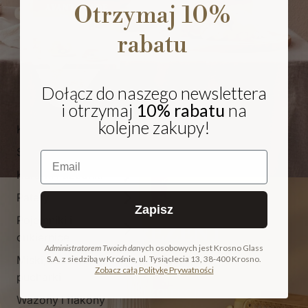
Otrzymaj 10%
rabatu
Dołącz do naszego newslettera
i otrzymaj
10% rabatu
na
kolejne zakupy!
Kieliszki i pokale
Szklanki
Email
Karafki i dzbanki
Patery
Zapisz
Pojemniki i
NA PREZENT
cukiernice
Administratorem Twoich da
nych osobowych jest Krosno Glass
Miski, salaterki i
S.A. z siedzibą w Krośnie, ul. Tysiąclecia 13, 38-400 Krosno.
COLLECTION
Zobacz całą Politykę Prywatności
pucharki
ODKRYJ KOLEKCJĘ
Wazony i flakony