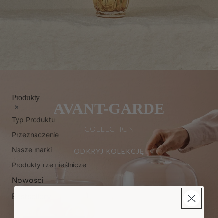
Produkty
AVANT-GARDE
Typ Produktu
COLLECTION
Przeznaczenie
Nasze marki
ODKRYJ KOLEKCJĘ
Produkty rzemieślnicze
Nowości
Bestsellery