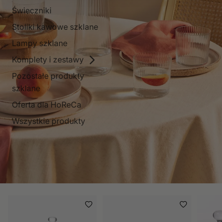
Świeczniki
Stoliki kawowe szklane
Lampy szklane
Komplety i zestawy
Pozostałe produkty
szklane
Oferta dla HoReCa
Wszystkie produkty