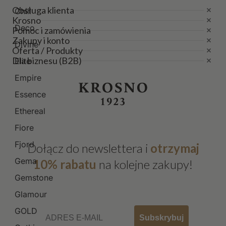
Obsługa klienta
Chill
Krosno
Deco
Pomoc i zamówienia
Zakupy i konto
Divine
Oferta / Produkty
Dla biznesu (B2B)
Elite
Empire
Essence
Ethereal
Fiore
Fjord
Dołącz do newslettera i
otrzymaj
Gema
10% rabatu
na kolejne zakupy!
Gemstone
Glamour
Email
GOLD
Subskrybuj