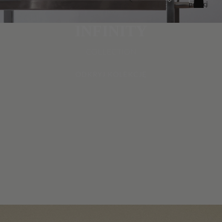
pozycji
w
koszyku:
0
INFINITY
COLLECTION
ODKRYJ KOLEKCJĘ