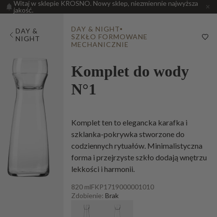
Witaj w sklepie KROSNO. Nowy sklep, niezmiennie najwyższa
jakość.
DAY & NIGHT
DAY &
SZKŁO FORMOWANE
NIGHT
MECHANICZNIE
Komplet do wody
N°1
Komplet ten to elegancka karafka i
szklanka-pokrywka stworzone do
codziennych rytuałów. Minimalistyczna
forma i przejrzyste szkło dodają wnętrzu
lekkości i harmonii.
820 ml
FKP1719000001010
Zdobienie:
Brak