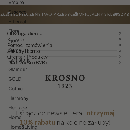
Empire
Essence
ZŁ
BEZPIECZEŃSTWO PRZESYŁEK
OFICJALNY SKLEP
SZYB
Ethereal
Fiore
Obsługa klienta
Krosno
Fjord
Pomoc i zamówienia
Gema
Zakupy i konto
Oferta / Produkty
Gemstone
Dla biznesu (B2B)
Glamour
GOLD
Gothic
Harmony
Heritage
Dołącz do newslettera i
otrzymaj
Home
10% rabatu
na kolejne zakupy!
Home&Living