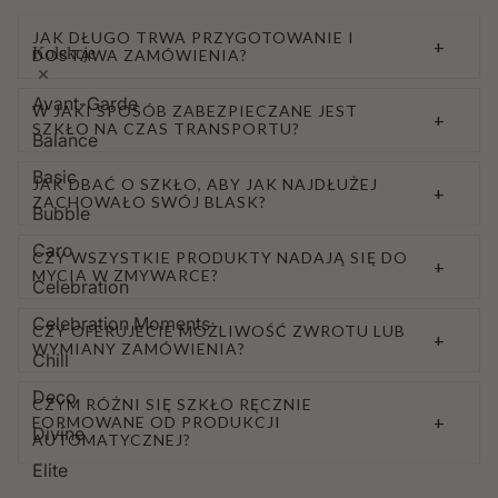
JAK DŁUGO TRWA PRZYGOTOWANIE I
+
Kolekcje
DOSTAWA ZAMÓWIENIA?
Avant-Garde
W JAKI SPOSÓB ZABEZPIECZANE JEST
+
SZKŁO NA CZAS TRANSPORTU?
Balance
Basic
JAK DBAĆ O SZKŁO, ABY JAK NAJDŁUŻEJ
+
ZACHOWAŁO SWÓJ BLASK?
Bubble
Caro
CZY WSZYSTKIE PRODUKTY NADAJĄ SIĘ DO
+
MYCIA W ZMYWARCE?
Celebration
Celebration Moments
CZY OFERUJECIE MOŻLIWOŚĆ ZWROTU LUB
+
WYMIANY ZAMÓWIENIA?
Chill
Deco
CZYM RÓŻNI SIĘ SZKŁO RĘCZNIE
+
FORMOWANE OD PRODUKCJI
Divine
AUTOMATYCZNEJ?
Elite