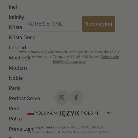
Inel
Infinity
Email
Subskrybuj
Krista
Krista Deco
Legend
Administratorem Twoich danych osobowych jest Krosno Glass S.A. z
siedzibą w Krośnie, ul. Tysiąclecia 13, 38-400 Krosno.
Zobacz całą
Mixology
Politykę Prywatności
Modern
Noble
Paris
Perfect Serve
Perla
JĘZYK
POLSKA
Polka
Regulamin
Dane spółki KROSNO GLASS S.A.
Prima Lumi
© Krosno Glass S. A. Wszystkie prawa zastrzezone