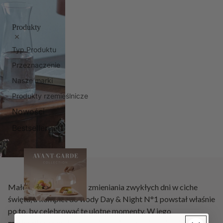
Produkty
Typ Produktu
Przeznaczenie
Nasze marki
Produkty rzemieślnicze
Nowości
Bestsellery
Małe rytuały mają moc zmieniania zwykłych dni w ciche
święta, a komplet do wody Day & Night N°1 powstał właśnie
po to, by celebrować te ulotne momenty. W jego
minimalistycznej
, szklanej formie drzemie obietnica