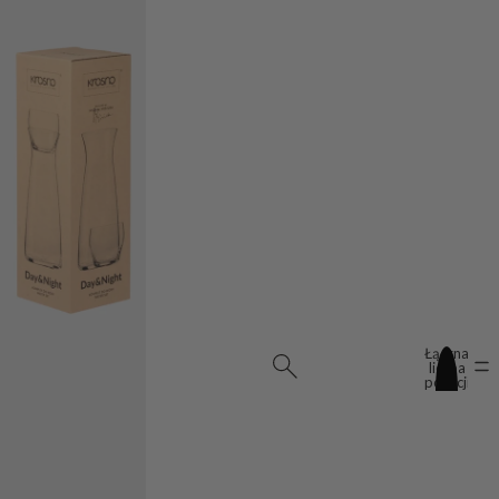
Łączna
liczba
pozycji
w
koszyku:
0