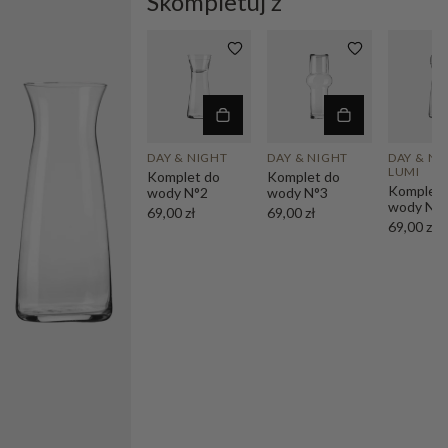
Skompletuj z
DAY & NIGHT
DAY & NIGHT
DAY & NI
LUMI
Komplet do
Komplet do
Komplet 
wody N°2
wody N°3
wody N°
69,00 zł
69,00 zł
69,00 zł