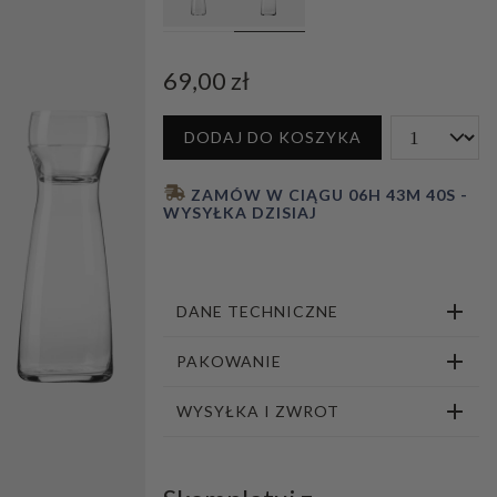
1
2
3
4
5
6
7
69,00 zł
DODAJ DO KOSZYKA
 ZAMÓW W CIĄGU 
06H 43M 39S
 - 
WYSYŁKA DZISIAJ
DANE TECHNICZNE
PAKOWANIE
WYSYŁKA I ZWROT