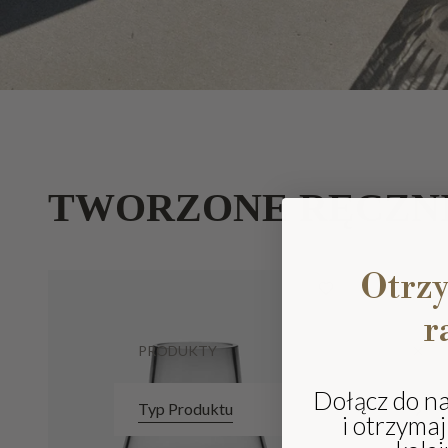
TWORZONE RĘCZN
Otrz
r
PRODUKTY
Dołącz do n
Typ Produktu
i otrzyma