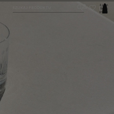
Łączna
SZUKAJ PRODUKTU
liczba
pozycji
w
koszyku:
0