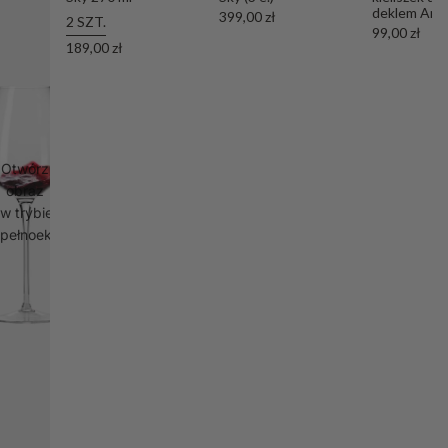
deklem Aro
399,00 zł
2 SZT.
99,00 zł
189,00 zł
Otwórz
obraz
w trybie
pełnoekranowym