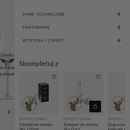
1
2
3
4
5
DANE TECHNICZNE
PAKOWANIE
WYSYŁKA I ZWROT
Otwórz
obraz
Skompletuj z
w trybie
pełnoekranowym
PERFECT SERVE
PERFECT SERVE
PERFECT SE
Szklanki do whisky
Komplet do whisky
Degustacyj
Sky 270 ml
Sky (3 e.)
kieliszek do