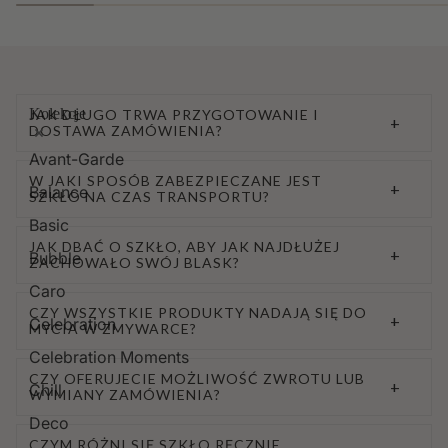
Kolekcje
JAK DŁUGO TRWA PRZYGOTOWANIE I
+
DOSTAWA ZAMÓWIENIA?
Avant-Garde
W JAKI SPOSÓB ZABEZPIECZANE JEST
+
Balance
SZKŁO NA CZAS TRANSPORTU?
Basic
JAK DBAĆ O SZKŁO, ABY JAK NAJDŁUŻEJ
+
Bubble
ZACHOWAŁO SWÓJ BLASK?
Caro
CZY WSZYSTKIE PRODUKTY NADAJĄ SIĘ DO
+
Celebration
MYCIA W ZMYWARCE?
Celebration Moments
CZY OFERUJECIE MOŻLIWOŚĆ ZWROTU LUB
+
Chill
WYMIANY ZAMÓWIENIA?
Deco
CZYM RÓŻNI SIĘ SZKŁO RĘCZNIE