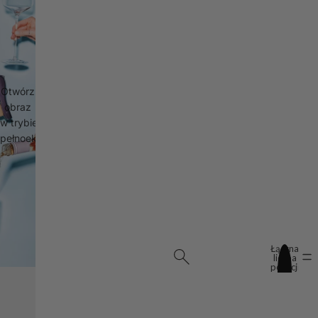
Otwórz
obraz
w trybie
pełnoekranowym
Łączna
liczba
pozycji
w
koszyku:
0