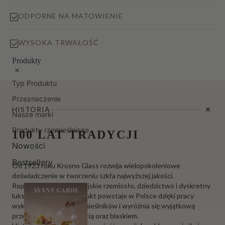
ODPORNE NA MATOWIENIE
WYSOKA TRWAŁOŚĆ
Produkty
Typ Produktu
Przeznaczenie
HISTORIA
Nasze marki
Produkty rzemieślnicze
100 LAT TRADYCJI
Nowości
Bestsellery
Od 1923 roku Krosno Glass rozwija wielopokoleniowe
doświadczenie w tworzeniu szkła najwyższej jakości.
Reprezentujemy europejskie rzemiosło, dziedzictwo i dyskretny
luksus. Każdy nasz produkt powstaje w Polsce dzięki pracy
wykwalifikowanych rzemieślników i wyróżnia się wyjątkową
przejrzystością, trwałością oraz blaskiem.