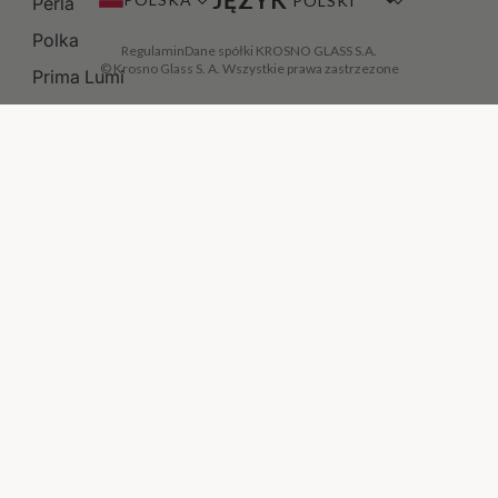
Perla
Polka
Regulamin
Dane spółki KROSNO GLASS S.A.
© Krosno Glass S. A. Wszystkie prawa zastrzezone
Prima Lumi
Pure
Rainbow
Ray
DODAJ DO KOSZYKA
·
239,00 ZŁ
Roly-Poly
Roma
Romance
Servo Line
Shake
Shot
Signature
Sparkle