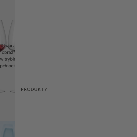
Otwórz
obraz
w trybie
pełnoekranowym
PRODUKTY