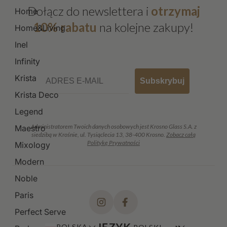
Dołącz do newslettera i
otrzymaj
Home
10% rabatu
na kolejne zakupy!
Home&Living
Inel
Infinity
Email
Krista
Subskrybuj
Krista Deco
Legend
Administratorem Twoich danych osobowych jest Krosno Glass S.A. z
Maestro
siedzibą w Krośnie, ul. Tysiąclecia 13, 38-400 Krosno.
Zobacz całą
Politykę Prywatności
Mixology
Modern
Noble
Paris
Perfect Serve
JĘZYK
POLSKA