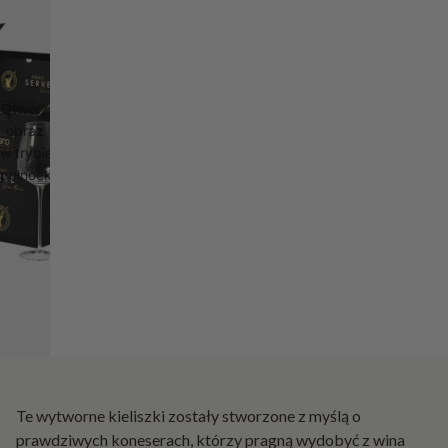
Otwórz
obraz
w trybie
pełnoekranowym
Te wytworne kieliszki zostały stworzone z myślą o
prawdziwych koneserach, którzy pragną wydobyć z wina