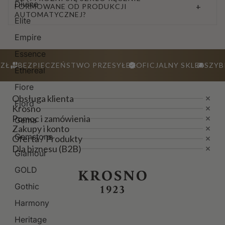
Divine
+
FORMOWANE OD PRODUKCJI
AUTOMATYCZNEJ?
Elite
Empire
Essence
ZŁ
BEZPIECZEŃSTWO PRZESYŁEK
OFICJALNY SKLEP
SZYB
Ethereal
Fiore
Obsługa klienta
Fjord
Krosno
Pomoc i zamówienia
Gema
Zakupy i konto
Gemstone
Oferta / Produkty
Dla biznesu (B2B)
Glamour
GOLD
Gothic
Harmony
Heritage