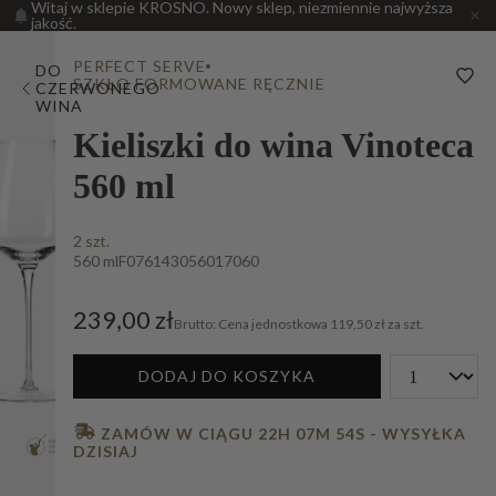
Witaj w sklepie KROSNO. Nowy sklep, niezmiennie najwyższa
jakość.
PERFECT SERVE
DO
SZKŁO FORMOWANE RĘCZNIE
CZERWONEGO
WINA
Kieliszki do wina Vinoteca
560 ml
2 szt.
560 ml
F076143056017060
239,00 zł
Cena jednostkowa
119,50 zł za szt.
DODAJ DO KOSZYKA
 ZAMÓW W CIĄGU 
22H 07M 53S
 - WYSYŁKA 
DZISIAJ